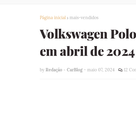
Página inicial
mais-vendidos
Volkswagen Polo 
em abril de 2024
by
Redação - CarBlog
-
maio 07, 2024
12 Co