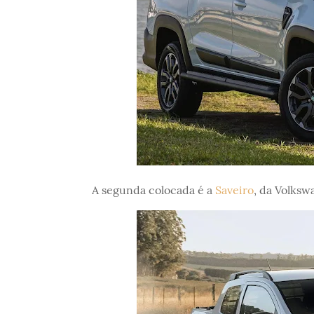
A segunda colocada é a
Saveiro
, da Volksw