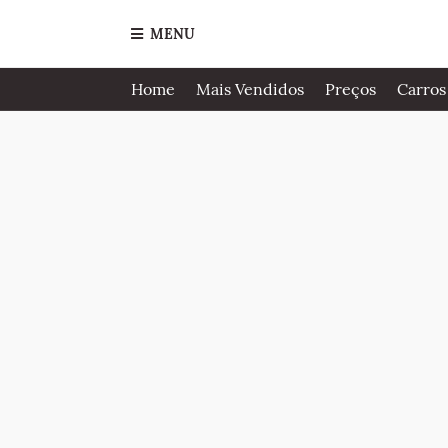
MENU
Home
Mais Vendidos
Preços
Carros