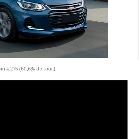
m 4.275 (60,6% do total).