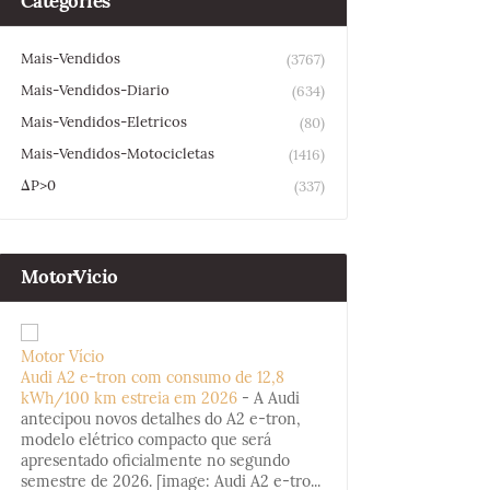
Categories
Mais-Vendidos
(3767)
Mais-Vendidos-Diario
(634)
Mais-Vendidos-Eletricos
(80)
Mais-Vendidos-Motocicletas
(1416)
ΔP>0
(337)
MotorVicio
Motor Vício
Audi A2 e-tron com consumo de 12,8
kWh/100 km estreia em 2026
-
A Audi
antecipou novos detalhes do A2 e-tron,
modelo elétrico compacto que será
apresentado oficialmente no segundo
semestre de 2026. [image: Audi A2 e-tro...