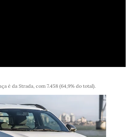
nça é da Strada, com 7.458 (64,9% do total).