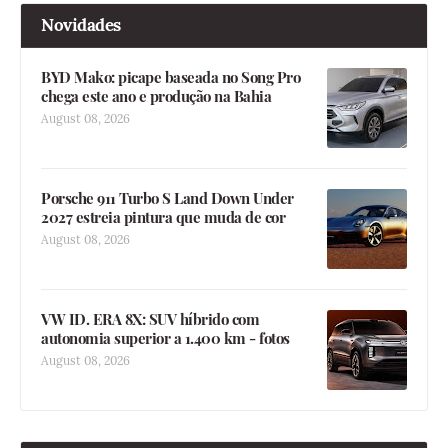
Novidades
BYD Mako: picape baseada no Song Pro
chega este ano e produção na Bahia
August 08, 2026
Porsche 911 Turbo S Land Down Under
2027 estreia pintura que muda de cor
August 08, 2026
VW ID. ERA 8X: SUV híbrido com
autonomia superior a 1.400 km - fotos
August 08, 2026