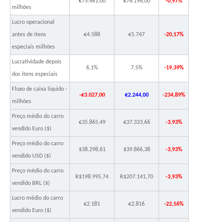
€75.461,00
€76.198,00
-0,97%
milhões
Lucro operacional
antes de itens
€4.588
€5.747
-20,17%
especiais milhões
Lucratividade depois
6,1%
7,5%
-19,39%
dos itens especiais
Fluxo de caixa líquido -
-€3.027,00
€2.244,00
-234,89%
milhões
Preço médio do carro
€35.865,49
€37.333,66
-3,93%
vendido Euro ($)
Preço médio do carro
$38.298,61
$39.866,38
-3,93%
vendido USD ($)
Preço médio do carro
R$198.995,74
R$207.141,70
-3,93%
vendido BRL ($)
Lucro médio do carro
€2.181
€2.816
-22,56%
vendido Euro ($)