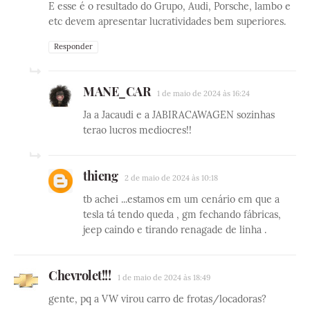
E esse é o resultado do Grupo, Audi, Porsche, lambo e
etc devem apresentar lucratividades bem superiores.
Responder
MANE_CAR
1 de maio de 2024 às 16:24
Ja a Jacaudi e a JABIRACAWAGEN sozinhas
terao lucros mediocres!!
thieng
2 de maio de 2024 às 10:18
tb achei ...estamos em um cenário em que a
tesla tá tendo queda , gm fechando fábricas,
jeep caindo e tirando renagade de linha .
Chevrolet!!!
1 de maio de 2024 às 18:49
gente, pq a VW virou carro de frotas/locadoras?