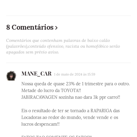
8 Comentários
Comentários que contenham palavras de baixo calão
(palavrões),conteúdo ofensivo, racista ou homofóbico serão
apagados sem prévio aviso.
MANE_CAR
1 de maio de 2024 às 15:59
Nossa queda de quase 23% de 1 trimestre para o outro.
Metade do lucro da TOYOTA!!
JABIRACAWAGEN sozinha nao dara 3k ppr carro!!
Eis o resultado de ter se tornado a RAPARIGA das
Locadoras ao redor do mundo, vende vende e os
lucros despencam!!