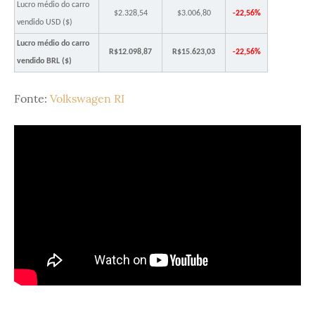
Lucro médio do carro
$2.328,54
$3.006,80
-22,56%
vendido USD ($)
Lucro médio do carro
R$12.098,87
R$15.623,03
-22,56%
vendido BRL ($)
Fonte:
Volkswagen RI