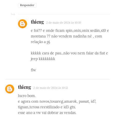
Responder
thieng
2 de maio de 2024 às 10:10
e foi?? e onde ficam spin,onix,onix sedãn,s10 e
montana ?? não vendem nadinha né , com
relação a pj.
kkkkk cara de pau...não vou nem falar da fiat e
jeep kkkkkkkk
flw
thieng
2 de maio de 2024 às 10:12
lucro bom.
e agora com novos,touareg,amarok, passat, id7,
tiguan,tcross reestilizado e id3 gtx.
esse ano a vw vai dobrar as vendas.