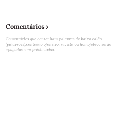
Comentários
Comentários que contenham palavras de baixo calão
(palavrões),conteúdo ofensivo, racista ou homofóbico serão
apagados sem prévio aviso.