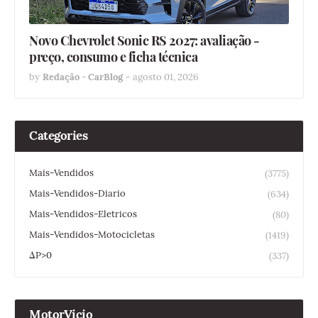
Novo Chevrolet Sonic RS 2027: avaliação -
preço, consumo e ficha técnica
by
Redação - CarBlog
-
agosto 01, 2026
Categories
Mais-Vendidos
(3775)
Mais-Vendidos-Diario
(634)
Mais-Vendidos-Eletricos
(80)
Mais-Vendidos-Motocicletas
(1419)
ΔP>0
(337)
MotorVicio