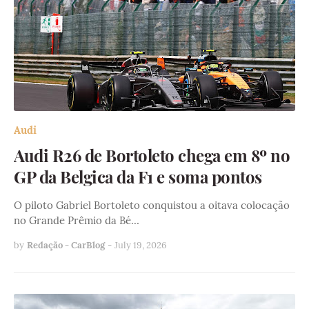
Audi
Audi R26 de Bortoleto chega em 8º no
GP da Belgica da F1 e soma pontos
O piloto Gabriel Bortoleto conquistou a oitava colocação
no Grande Prêmio da Bé…
by
Redação - CarBlog
-
July 19, 2026