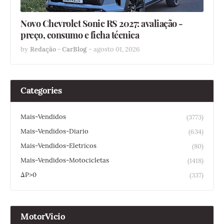
Novo Chevrolet Sonic RS 2027: avaliação -
preço, consumo e ficha técnica
by
Redação - CarBlog
-
agosto 01, 2026
Categories
Mais-Vendidos
(3773)
Mais-Vendidos-Diario
(634)
Mais-Vendidos-Eletricos
(80)
Mais-Vendidos-Motocicletas
(1418)
ΔP>0
(337)
MotorVicio