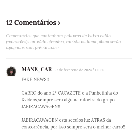
12 Comentários
Comentários que contenham palavras de baixo calão
(palavrões),conteúdo ofensivo, racista ou homofóbico serão
apagados sem prévio aviso.
MANE_CAR
27 de fevereiro de 2024 às 11:56
FAKE NEWS!!
CARRO do ano 2° CACAZETE e a Punhetinha do
Xvideos,sempre sera alguma ratoeira do grupo
JABIRACAWAGEN!!
JABIRACAWAGEN esta seculos luz ATRAS da
concorrência, por isso sempre sera o melhor carro!!