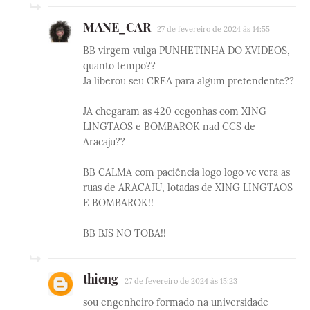
MANE_CAR
27 de fevereiro de 2024 às 14:55
BB virgem vulga PUNHETINHA DO XVIDEOS,
quanto tempo??
Ja liberou seu CREA para algum pretendente??
JA chegaram as 420 cegonhas com XING
LINGTAOS e BOMBAROK nad CCS de
Aracaju??
BB CALMA com paciência logo logo vc vera as
ruas de ARACAJU, lotadas de XING LINGTAOS
E BOMBAROK!!
BB BJS NO TOBA!!
thieng
27 de fevereiro de 2024 às 15:23
sou engenheiro formado na universidade