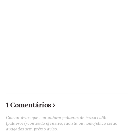
1 Comentários
Comentários que contenham palavras de baixo calão
(palavrões),conteúdo ofensivo, racista ou homofóbico serão
apagados sem prévio aviso.