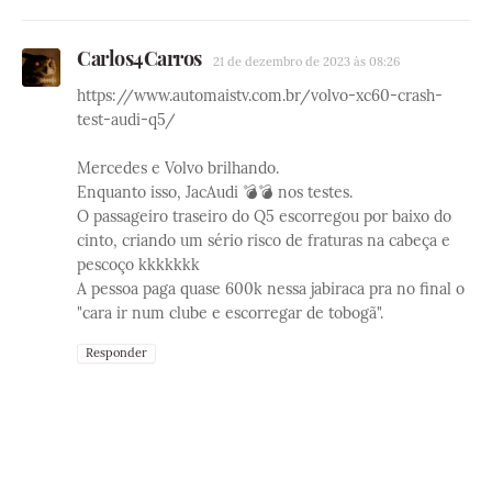
Carlos4Carros
21 de dezembro de 2023 às 08:26
https://www.automaistv.com.br/volvo-xc60-crash-
test-audi-q5/
Mercedes e Volvo brilhando.
Enquanto isso, JacAudi 💣💣 nos testes.
O passageiro traseiro do Q5 escorregou por baixo do
cinto, criando um sério risco de fraturas na cabeça e
pescoço kkkkkkk
A pessoa paga quase 600k nessa jabiraca pra no final o
"cara ir num clube e escorregar de tobogã".
Responder