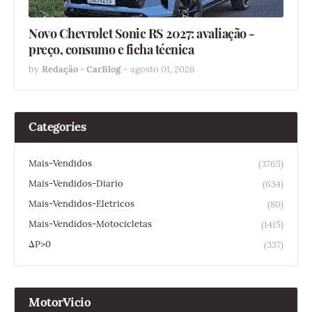
Novo Chevrolet Sonic RS 2027: avaliação -
preço, consumo e ficha técnica
by
Redação - CarBlog
-
agosto 01, 2026
Categories
Mais-Vendidos
(3765)
Mais-Vendidos-Diario
(634)
Mais-Vendidos-Eletricos
(80)
Mais-Vendidos-Motocicletas
(1415)
ΔP>0
(337)
MotorVicio