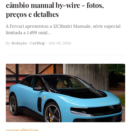
câmbio manual by-wire - fotos,
preços e detalhes
A Ferrari apresentou a 12Cilindri Manuale, série especial
limitada a 1.499 unid…
by
Redação - CarBlog
-
July 05, 2026
carros elétricos