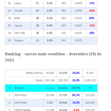
30
Lexus
71
0,0%
763
0,04%
17%
31
Suzuki
54
0,0%
984
0,05%
-84%
32
RDK
28
0,0%
264
0,01%
84%
33
Jaguar
18
0,0%
359
0,02%
-21%
34
FER CAR
18
0,0%
170
0,01%
18%
35
Subaru
13
0,0%
244
0,01%
-
Ranking - carros mais vendidos - dezembro (29) de
2023
Média diárias
10.062
12.070
20,0%
8.343
Totais
201.240
229.323
20,0%
2.169.222
Modelo
#
λ Dz/Nv
YTD
Novembro
Dezembro
1
VW/POLO
10.196
17.792
83,7%
111.035
2
GM/ONIX
9.802
10.620
14,0%
101.824
3
FIAT/STRADA
11.518
10.220
-6,6%
120.247