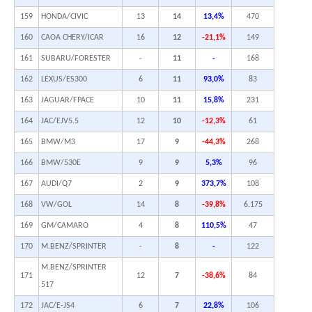
159
HONDA/CIVIC
13
14
13,4%
470
160
CAOA CHERY/ICAR
16
12
-21,1%
149
161
SUBARU/FORESTER
-
11
-
168
162
LEXUS/ES300
6
11
93,0%
83
163
JAGUAR/FPACE
10
11
15,8%
231
164
JAC/EJV5.5
12
10
-12,3%
61
165
BMW/M3
17
9
-44,3%
268
166
BMW/530E
9
9
5,3%
96
167
AUDI/Q7
2
9
373,7%
108
168
VW/GOL
14
8
-39,8%
6.175
169
GM/CAMARO
4
8
110,5%
47
170
M.BENZ/SPRINTER
-
8
-
122
M.BENZ/SPRINTER
171
12
7
-38,6%
84
517
172
JAC/E-JS4
6
7
22,8%
106