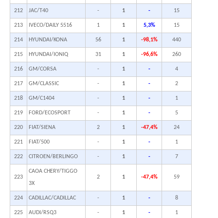
212
JAC/T40
-
1
-
15
213
IVECO/DAILY 5516
1
1
5,3%
15
214
HYUNDAI/KONA
56
1
-98,1%
440
215
HYUNDAI/IONIQ
31
1
-96,6%
260
216
GM/CORSA
-
1
-
4
217
GM/CLASSIC
-
1
-
2
218
GM/C1404
-
1
-
1
219
FORD/ECOSPORT
-
1
-
5
220
FIAT/SIENA
2
1
-47,4%
24
221
FIAT/500
-
1
-
1
222
CITROEN/BERLINGO
-
1
-
7
CAOA CHERY/TIGGO
223
2
1
-47,4%
59
3X
224
CADILLAC/CADILLAC
-
1
-
8
225
AUDI/RSQ3
-
1
-
1