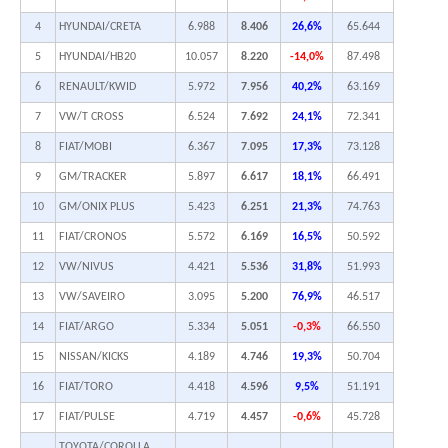
4
HYUNDAI/CRETA
6.988
8.406
26,6%
65.644
5
HYUNDAI/HB20
10.057
8.220
-14,0%
87.498
6
RENAULT/KWID
5.972
7.956
40,2%
63.169
7
VW/T CROSS
6.524
7.692
24,1%
72.341
8
FIAT/MOBI
6.367
7.095
17,3%
73.128
9
GM/TRACKER
5.897
6.617
18,1%
66.491
10
GM/ONIX PLUS
5.423
6.251
21,3%
74.763
11
FIAT/CRONOS
5.572
6.169
16,5%
50.592
12
VW/NIVUS
4.421
5.536
31,8%
51.993
13
VW/SAVEIRO
3.095
5.200
76,9%
46.517
14
FIAT/ARGO
5.334
5.051
-0,3%
66.550
15
NISSAN/KICKS
4.189
4.746
19,3%
50.704
16
FIAT/TORO
4.418
4.596
9,5%
51.191
17
FIAT/PULSE
4.719
4.457
-0,6%
45.728
TOYOTA/COROLLA