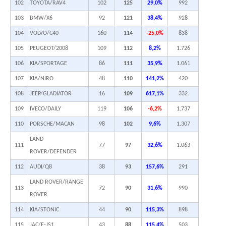
102
TOYOTA/RAV4
102
125
29,0%
992
103
BMW/X6
92
121
38,4%
928
104
VOLVO/C40
160
114
-25,0%
838
105
PEUGEOT/2008
109
112
8,2%
1.726
106
KIA/SPORTAGE
86
111
35,9%
1.061
107
KIA/NIRO
48
110
141,2%
420
108
JEEP/GLADIATOR
16
109
617,1%
332
109
IVECO/DAILY
119
106
-6,2%
1.737
110
PORSCHE/MACAN
98
102
9,6%
1.307
LAND
111
77
97
32,6%
1.063
ROVER/DEFENDER
112
AUDI/Q8
38
93
157,6%
291
LAND ROVER/RANGE
113
72
90
31,6%
990
ROVER
114
KIA/STONIC
44
90
115,3%
898
115
JAC/E-JS1
43
88
115,4%
503