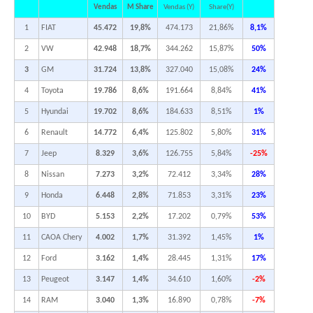
Vendas
M Share
Vendas (Y)
Share(Y)
1
FIAT
45.472
19,8%
474.173
21,86%
8,1%
2
VW
42.948
18,7%
344.262
15,87%
50%
3
GM
31.724
13,8%
327.040
15,08%
24%
4
Toyota
19.786
8,6%
191.664
8,84%
41%
5
Hyundai
19.702
8,6%
184.633
8,51%
1%
6
Renault
14.772
6,4%
125.802
5,80%
31%
7
Jeep
8.329
3,6%
126.755
5,84%
-25%
8
Nissan
7.273
3,2%
72.412
3,34%
28%
9
Honda
6.448
2,8%
71.853
3,31%
23%
10
BYD
5.153
2,2%
17.202
0,79%
53%
11
CAOA Chery
4.002
1,7%
31.392
1,45%
1%
12
Ford
3.162
1,4%
28.445
1,31%
17%
13
Peugeot
3.147
1,4%
34.610
1,60%
-2%
14
RAM
3.040
1,3%
16.890
0,78%
-7%