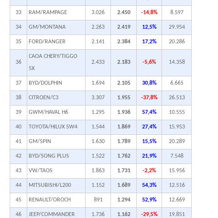
33
RAM/RAMPAGE
3.026
2.450
-14,8%
8.597
34
GM/MONTANA
2.263
2.419
12,5%
29.954
35
FORD/RANGER
2.141
2.384
17,2%
20.286
CAOA CHERY/TIGGO
36
2.433
2.183
-5,6%
14.358
5X
37
BYD/DOLPHIN
1.694
2.105
30,8%
6.665
38
CITROEN/C3
3.307
1.955
-37,8%
26.513
39
GWM/HAVAL H6
1.295
1.936
57,4%
10.555
40
TOYOTA/HILUX SW4
1.544
1.869
27,4%
15.953
41
GM/SPIN
1.630
1.789
15,5%
20.289
42
BYD/SONG PLUS
1.522
1.762
21,9%
7.548
43
VW/TAOS
1.863
1.731
-2,2%
15.956
44
MITSUBISHI/L200
1.152
1.689
54,3%
12.516
45
RENAULT/OROCH
891
1.294
52,9%
12.669
46
JEEP/COMMANDER
1.736
1.162
-29,5%
19.851