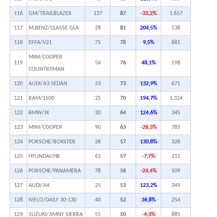
116
GM/TRAILBLAZER
137
87
-33,2%
1.657
117
M.BENZ/CLASSE GLA
28
81
204,5%
538
118
EFFA/V21
75
78
9,5%
881
MINI/COOPER
119
54
76
48,1%
598
COUNTRYMAN
120
AUDI/A3 SEDAN
33
73
132,9%
671
121
RAM/1500
25
70
194,7%
1.324
122
BMW/IX
30
64
124,6%
345
123
MINI/COOPER
90
63
-26,3%
785
124
PORSCHE/BOXSTER
26
57
130,8%
326
125
HYUNDAI/HR
65
57
-7,7%
215
126
PORSCHE/PANAMERA
78
56
-24,4%
509
127
AUDI/A4
25
53
123,2%
349
128
IVECO/DAILY 30-130
40
52
36,8%
254
129
SUZUKI/JIMNY SIERRA
55
50
-4,3%
885