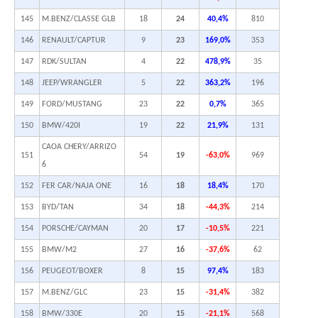
145
M.BENZ/CLASSE GLB
18
24
40,4%
810
146
RENAULT/CAPTUR
9
23
169,0%
353
147
RDK/SULTAN
4
22
478,9%
35
148
JEEP/WRANGLER
5
22
363,2%
196
149
FORD/MUSTANG
23
22
0,7%
365
150
BMW/420I
19
22
21,9%
131
CAOA CHERY/ARRIZO
151
54
19
-63,0%
969
6
152
FER CAR/NAJA ONE
16
18
18,4%
170
153
BYD/TAN
34
18
-44,3%
214
154
PORSCHE/CAYMAN
20
17
-10,5%
221
155
BMW/M2
27
16
-37,6%
62
156
PEUGEOT/BOXER
8
15
97,4%
183
157
M.BENZ/GLC
23
15
-31,4%
382
158
BMW/330E
20
15
-21,1%
568