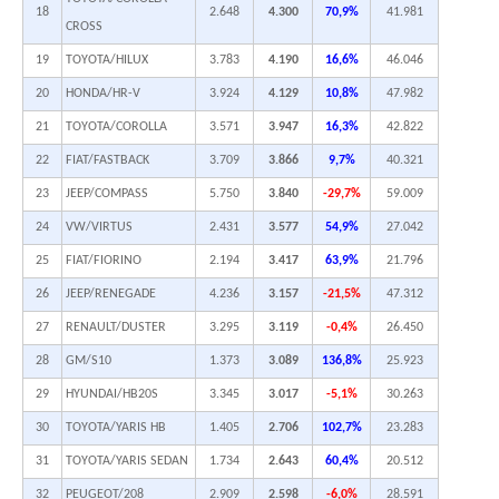
18
2.648
4.300
70,9%
41.981
CROSS
19
TOYOTA/HILUX
3.783
4.190
16,6%
46.046
20
HONDA/HR-V
3.924
4.129
10,8%
47.982
21
TOYOTA/COROLLA
3.571
3.947
16,3%
42.822
22
FIAT/FASTBACK
3.709
3.866
9,7%
40.321
23
JEEP/COMPASS
5.750
3.840
-29,7%
59.009
24
VW/VIRTUS
2.431
3.577
54,9%
27.042
25
FIAT/FIORINO
2.194
3.417
63,9%
21.796
26
JEEP/RENEGADE
4.236
3.157
-21,5%
47.312
27
RENAULT/DUSTER
3.295
3.119
-0,4%
26.450
28
GM/S10
1.373
3.089
136,8%
25.923
29
HYUNDAI/HB20S
3.345
3.017
-5,1%
30.263
30
TOYOTA/YARIS HB
1.405
2.706
102,7%
23.283
31
TOYOTA/YARIS SEDAN
1.734
2.643
60,4%
20.512
32
PEUGEOT/208
2.909
2.598
-6,0%
28.591