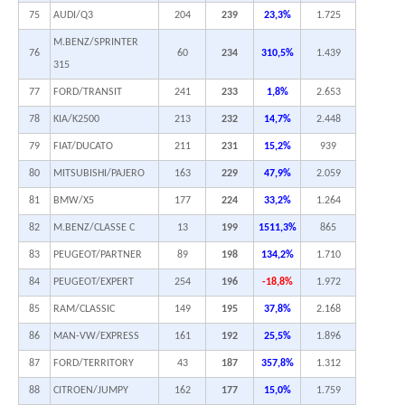
75
AUDI/Q3
204
239
23,3%
1.725
M.BENZ/SPRINTER
76
60
234
310,5%
1.439
315
77
FORD/TRANSIT
241
233
1,8%
2.653
78
KIA/K2500
213
232
14,7%
2.448
79
FIAT/DUCATO
211
231
15,2%
939
80
MITSUBISHI/PAJERO
163
229
47,9%
2.059
81
BMW/X5
177
224
33,2%
1.264
82
M.BENZ/CLASSE C
13
199
1511,3%
865
83
PEUGEOT/PARTNER
89
198
134,2%
1.710
84
PEUGEOT/EXPERT
254
196
-18,8%
1.972
85
RAM/CLASSIC
149
195
37,8%
2.168
86
MAN-VW/EXPRESS
161
192
25,5%
1.896
87
FORD/TERRITORY
43
187
357,8%
1.312
88
CITROEN/JUMPY
162
177
15,0%
1.759