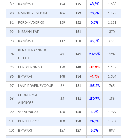
89
RAM/2500
124
175
48,6%
1.666
90
GM/CRUZE SEDAN
106
172
70,8%
1.275
91
FORD/MAVERICK
159
152
0,6%
1.651
92
NISSAN/LEAF
-
151
-
370
93
RAM/3500
117
150
35,0%
3.135
RENAULT/KANGOO
94
49
141
202,9%
194
E-TECH
95
FORD/BRONCO
170
140
-13,3%
1.157
96
BMW/X4
148
134
-4,7%
1.184
97
LAND ROVER/EVOQUE
52
131
165,2%
765
CITROEN/C3
98
55
131
150,7%
186
AIRCROSS
99
VOLVO/XC90
130
130
5,3%
1.199
100
PORSCHE/911
108
128
24,8%
1.067
101
BMW/X3
127
127
5,3%
897