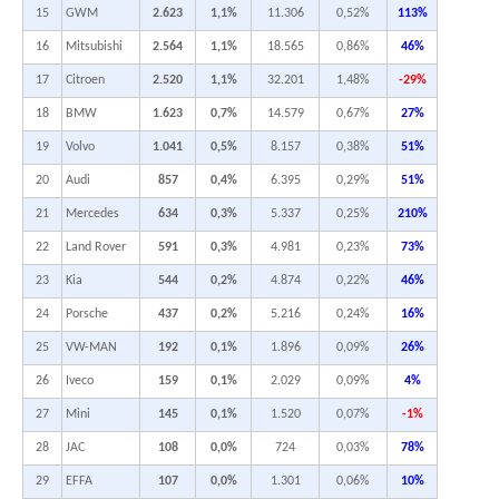
15
GWM
2.623
1,1%
11.306
0,52%
113%
16
Mitsubishi
2.564
1,1%
18.565
0,86%
46%
17
Citroen
2.520
1,1%
32.201
1,48%
-29%
18
BMW
1.623
0,7%
14.579
0,67%
27%
19
Volvo
1.041
0,5%
8.157
0,38%
51%
20
Audi
857
0,4%
6.395
0,29%
51%
21
Mercedes
634
0,3%
5.337
0,25%
210%
22
Land Rover
591
0,3%
4.981
0,23%
73%
23
Kia
544
0,2%
4.874
0,22%
46%
24
Porsche
437
0,2%
5.216
0,24%
16%
25
VW-MAN
192
0,1%
1.896
0,09%
26%
26
Iveco
159
0,1%
2.029
0,09%
4%
27
Mini
145
0,1%
1.520
0,07%
-1%
28
JAC
108
0,0%
724
0,03%
78%
29
EFFA
107
0,0%
1.301
0,06%
10%