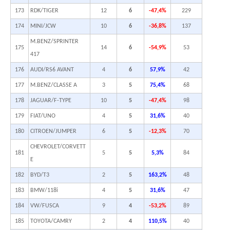
173
RDK/TIGER
12
6
-47,4%
229
174
MINI/JCW
10
6
-36,8%
137
M.BENZ/SPRINTER
175
14
6
-54,9%
53
417
176
AUDI/RS6 AVANT
4
6
57,9%
42
177
M.BENZ/CLASSE A
3
5
75,4%
68
178
JAGUAR/F-TYPE
10
5
-47,4%
98
179
FIAT/UNO
4
5
31,6%
40
180
CITROEN/JUMPER
6
5
-12,3%
70
CHEVROLET/CORVETT
181
5
5
5,3%
84
E
182
BYD/T3
2
5
163,2%
48
183
BMW/118i
4
5
31,6%
47
184
VW/FUSCA
9
4
-53,2%
89
185
TOYOTA/CAMRY
2
4
110,5%
40