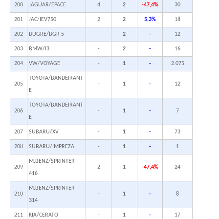
200
JAGUAR/EPACE
4
2
-47,4%
30
201
JAC/IEV750
2
2
5,3%
18
202
BUGRE/BGR 5
-
2
-
12
203
BMW/I3
-
2
-
16
204
VW/VOYAGE
-
1
-
2.075
TOYOTA/BANDEIRANT
205
-
1
-
12
E
TOYOTA/BANDEIRANT
206
-
1
-
7
E
207
SUBARU/XV
-
1
-
73
208
SUBARU/IMPREZA
-
1
-
1
M.BENZ/SPRINTER
209
2
1
-47,4%
24
416
M.BENZ/SPRINTER
210
-
1
-
8
314
211
KIA/CERATO
-
1
-
17