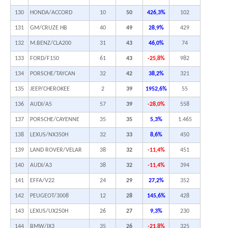
130
HONDA/ACCORD
10
50
426,3%
102
131
GM/CRUZE HB
40
49
28,9%
429
132
M.BENZ/CLA200
31
43
46,0%
74
133
FORD/F150
61
43
-25,8%
982
134
PORSCHE/TAYCAN
32
42
38,2%
321
135
JEEP/CHEROKEE
2
39
1952,6%
55
136
AUDI/A5
57
39
-28,0%
558
137
PORSCHE/CAYENNE
35
35
5,3%
1.465
138
LEXUS/NX350H
32
33
8,6%
450
139
LAND ROVER/VELAR
38
32
-11,4%
451
140
AUDI/A3
38
32
-11,4%
394
141
EFFA/V22
24
29
27,2%
352
142
PEUGEOT/3008
12
28
145,6%
428
143
LEXUS/UX250H
26
27
9,3%
230
144
BMW/IX3
35
26
-21,8%
325