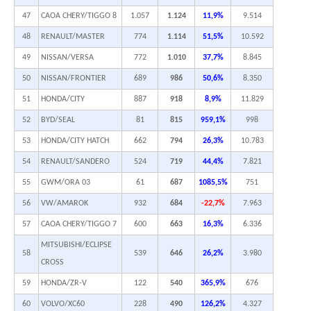
47
CAOA CHERY/TIGGO 8
1.057
1.124
11,9%
9.514
48
RENAULT/MASTER
774
1.114
51,5%
10.592
49
NISSAN/VERSA
772
1.010
37,7%
8.845
50
NISSAN/FRONTIER
689
986
50,6%
8.350
51
HONDA/CITY
887
918
8,9%
11.829
52
BYD/SEAL
81
815
959,1%
998
53
HONDA/CITY HATCH
662
794
26,3%
10.783
54
RENAULT/SANDERO
524
719
44,4%
7.821
55
GWM/ORA 03
61
687
1085,5%
751
56
VW/AMAROK
932
684
-22,7%
7.963
57
CAOA CHERY/TIGGO 7
600
663
16,3%
6.336
MITSUBISHI/ECLIPSE
58
539
646
26,2%
3.980
CROSS
59
HONDA/ZR-V
122
540
365,9%
676
60
VOLVO/XC60
228
490
126,2%
4.327