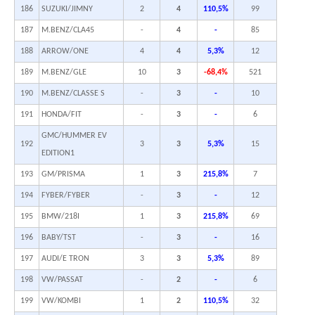
186
SUZUKI/JIMNY
2
4
110,5%
99
187
M.BENZ/CLA45
-
4
-
85
188
ARROW/ONE
4
4
5,3%
12
189
M.BENZ/GLE
10
3
-68,4%
521
190
M.BENZ/CLASSE S
-
3
-
10
191
HONDA/FIT
-
3
-
6
GMC/HUMMER EV
192
3
3
5,3%
15
EDITION1
193
GM/PRISMA
1
3
215,8%
7
194
FYBER/FYBER
-
3
-
12
195
BMW/218I
1
3
215,8%
69
196
BABY/TST
-
3
-
16
197
AUDI/E TRON
3
3
5,3%
89
198
VW/PASSAT
-
2
-
6
199
VW/KOMBI
1
2
110,5%
32