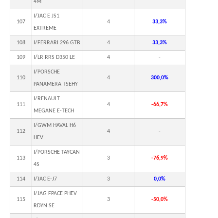
4M
I/JAC E JS1
107
4
33,3%
EXTREME
108
I/FERRARI 296 GTB
4
33,3%
109
I/LR RRS D350 LE
4
-
I/PORSCHE
110
4
300,0%
PANAMERA TSEHY
I/RENAULT
111
4
-66,7%
MEGANE E-TECH
I/GWM HAVAL H6
112
4
-
HEV
I/PORSCHE TAYCAN
113
3
-76,9%
4S
114
I/JAC E-J7
3
0,0%
I/JAG FPACE PHEV
115
3
-50,0%
RDYN SE