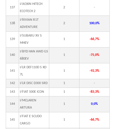
I/AOXIN HITECH
137
2
-
ECOTECH 2
I/RIVIAN R1T
138
2
100,0%
ADVENTURE
I/SUBARU XV S
139
1
-66,7%
MHEV
I/BYD HAN AWD GS
140
1
-75,0%
680EV
I/LR DEF110D S XD
141
1
-92,3%
7L
142
I/LR DISC D300 SRD
1
-
143
I/FIAT 500E ICON
1
-83,3%
I/MCLAREN
144
1
0,0%
ARTURA
I/FIAT E SCUDO
145
1
-66,7%
CARGO