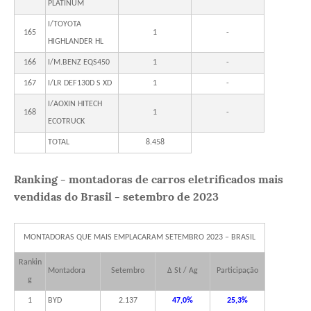
PLATINUM
I/TOYOTA
165
1
-
HIGHLANDER HL
166
I/M.BENZ EQS450
1
-
167
I/LR DEF130D S XD
1
-
I/AOXIN HITECH
168
1
-
ECOTRUCK
TOTAL
8.458
Ranking - montadoras de carros eletrificados mais
vendidas do Brasil - setembro de 2023
MONTADORAS QUE MAIS EMPLACARAM SETEMBRO 2023 – BRASIL
Rankin
Montadora
Setembro
Δ St / Ag
Participação
g
1
BYD
2.137
47,0%
25,3%