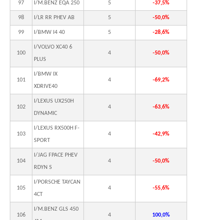
97
I/M.BENZ EQA 250
5
-37,5%
98
I/LR RR PHEV AB
5
-50,0%
99
I/BMW I4 40
5
-28,6%
I/VOLVO XC40 6
100
4
-50,0%
PLUS
I/BMW IX
101
4
-69,2%
XDRIVE40
I/LEXUS UX250H
102
4
-63,6%
DYNAMIC
I/LEXUS RX500H F-
103
4
-42,9%
SPORT
I/JAG FPACE PHEV
104
4
-50,0%
RDYN S
I/PORSCHE TAYCAN
105
4
-55,6%
4CT
I/M.BENZ GLS 450
106
4
100,0%