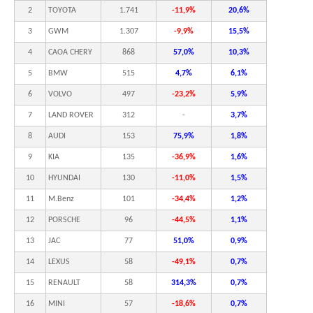
2
TOYOTA
1.741
-11,9%
20,6%
3
GWM
1.307
-9,9%
15,5%
4
CAOA CHERY
868
57,0%
10,3%
5
BMW
515
4,7%
6,1%
6
VOLVO
497
-23,2%
5,9%
7
LAND ROVER
312
-
3,7%
8
AUDI
153
75,9%
1,8%
9
KIA
135
-36,9%
1,6%
10
HYUNDAI
130
-11,0%
1,5%
11
M.Benz
101
-34,4%
1,2%
12
PORSCHE
96
-44,5%
1,1%
13
JAC
77
51,0%
0,9%
14
LEXUS
58
-49,1%
0,7%
15
RENAULT
58
314,3%
0,7%
16
MINI
57
-18,6%
0,7%