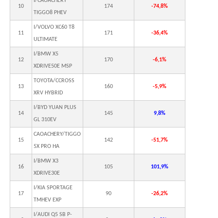
I/CAOACHERY
10
174
-74,8%
TIGGO8 PHEV
I/VOLVO XC60 T8
11
171
-36,4%
ULTIMATE
I/BMW X5
12
170
-6,1%
XDRIVE50E MSP
TOYOTA/CCROSS
13
160
-5,9%
XRV HYBRID
I/BYD YUAN PLUS
14
145
9,8%
GL 310EV
CAOACHERY/TIGGO
15
142
-51,7%
5X PRO HA
I/BMW X3
16
105
101,9%
XDRIVE30E
I/KIA SPORTAGE
17
90
-26,2%
TMHEV EXP
I/AUDI Q5 SB P-