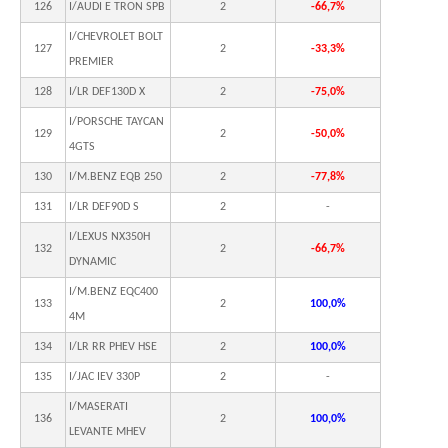
126
I/AUDI E TRON SPB
2
-66,7%
I/CHEVROLET BOLT
127
2
-33,3%
PREMIER
128
I/LR DEF130D X
2
-75,0%
I/PORSCHE TAYCAN
129
2
-50,0%
4GTS
130
I/M.BENZ EQB 250
2
-77,8%
131
I/LR DEF90D S
2
-
I/LEXUS NX350H
132
2
-66,7%
DYNAMIC
I/M.BENZ EQC400
133
2
100,0%
4M
134
I/LR RR PHEV HSE
2
100,0%
135
I/JAC IEV 330P
2
-
I/MASERATI
136
2
100,0%
LEVANTE MHEV