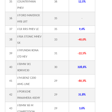
35
COUNTRYMAN
36
12,5%
PHEV
I/FORD MAVERICK
36
35
-
HYB LRT
37
I/LR RRS PHEV LE
35
9,4%
I/KIA STONIC MHEV
38
33
-40,0%
SX
I/HYUNDAI KONA
39
31
-22,5%
LTD HEV
I/BMW IX1
40
30
328,6%
XDRIVE30
I/M.BENZ C200
41
29
-60,3%
AMG LINE
I/PORSCHE
42
29
31,8%
PANAMERA 4SEHY
I/BMW X6 M
43
29
3,6%
COMPETITION