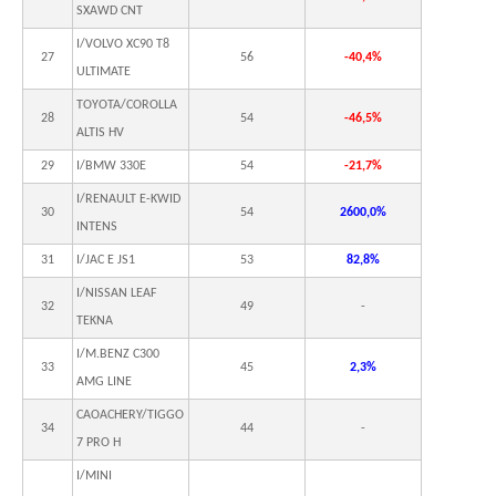
SXAWD CNT
I/VOLVO XC90 T8
27
56
-40,4%
ULTIMATE
TOYOTA/COROLLA
28
54
-46,5%
ALTIS HV
29
I/BMW 330E
54
-21,7%
I/RENAULT E-KWID
30
54
2600,0%
INTENS
31
I/JAC E JS1
53
82,8%
I/NISSAN LEAF
32
49
-
TEKNA
I/M.BENZ C300
33
45
2,3%
AMG LINE
CAOACHERY/TIGGO
34
44
-
7 PRO H
I/MINI