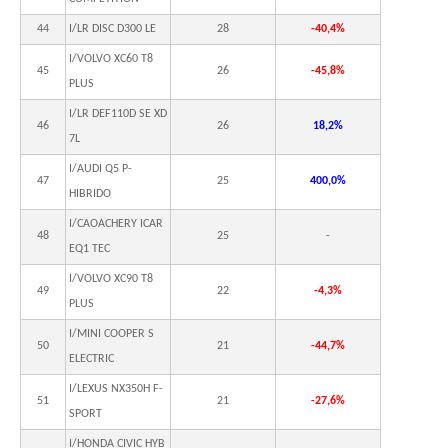
44
I/LR DISC D300 LE
28
-40,4%
I/VOLVO XC60 T8
45
26
-45,8%
PLUS
I/LR DEF110D SE XD
46
26
18,2%
7L
I/AUDI Q5 P-
47
25
400,0%
HIBRIDO
I/CAOACHERY ICAR
48
25
-
EQ1 TEC
I/VOLVO XC90 T8
49
22
-4,3%
PLUS
I/MINI COOPER S
50
21
-44,7%
ELECTRIC
I/LEXUS NX350H F-
51
21
-27,6%
SPORT
I/HONDA CIVIC HYB