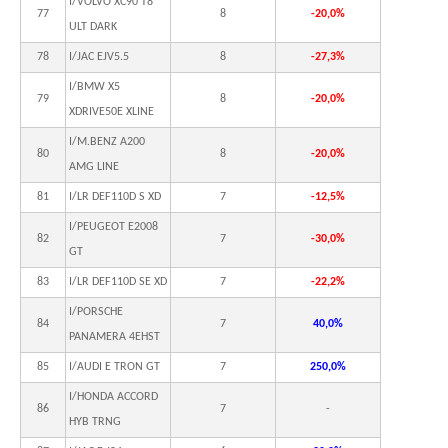
I/VOLVO XC90 T8
77
8
-20,0%
ULT DARK
78
I/JAC EJV5.5
8
-27,3%
I/BMW X5
79
8
-20,0%
XDRIVE50E XLINE
I/M.BENZ A200
80
8
-20,0%
AMG LINE
81
I/LR DEF110D S XD
7
-12,5%
I/PEUGEOT E2008
82
7
-30,0%
GT
83
I/LR DEF110D SE XD
7
-22,2%
I/PORSCHE
84
7
40,0%
PANAMERA 4EHST
85
I/AUDI E TRON GT
7
250,0%
I/HONDA ACCORD
86
7
-
HYB TRNG