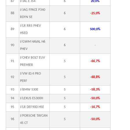
87
I/JAC E JS4
6
20,0%
I/JAG FPACE P340
88
6
-25,0%
RDYN SE
I/LR RRS PHEV
89
6
500,0%
HSED
I/GWM HAVAL H6
90
6
-
PHEV
I/CHEV BOLT EUV
91
5
-66,7%
PREMIER
I/VW ID.4 PRO
92
5
-68,8%
PERF
93
I/BMW 530E
5
-58,3%
94
I/LEXUS ES300H
5
-50,0%
95
I/LR DEF90D HSE
5
-16,7%
I/PORSCHE TAYCAN
96
5
-50,0%
4S CT