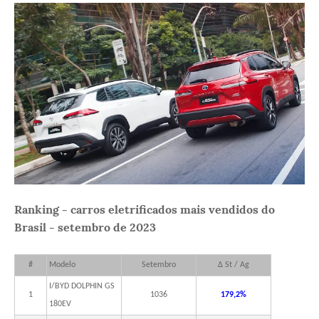
Ranking - carros eletrificados mais vendidos do
Brasil - setembro de 2023
#
Modelo
Setembro
Δ St / Ag
I/BYD DOLPHIN GS
1
1036
179,2%
180EV