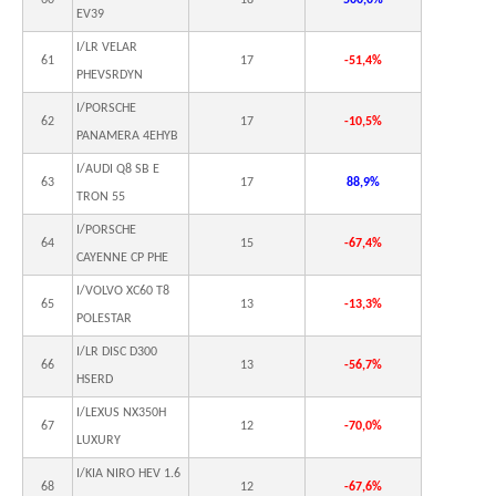
60
18
500,0%
EV39
I/LR VELAR
61
17
-51,4%
PHEVSRDYN
I/PORSCHE
62
17
-10,5%
PANAMERA 4EHYB
I/AUDI Q8 SB E
63
17
88,9%
TRON 55
I/PORSCHE
64
15
-67,4%
CAYENNE CP PHE
I/VOLVO XC60 T8
65
13
-13,3%
POLESTAR
I/LR DISC D300
66
13
-56,7%
HSERD
I/LEXUS NX350H
67
12
-70,0%
LUXURY
I/KIA NIRO HEV 1.6
68
12
-67,6%