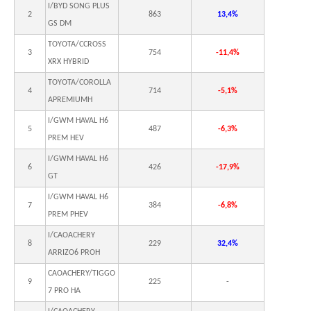
I/BYD SONG PLUS
2
863
13,4%
GS DM
TOYOTA/CCROSS
3
754
-11,4%
XRX HYBRID
TOYOTA/COROLLA
4
714
-5,1%
APREMIUMH
I/GWM HAVAL H6
5
487
-6,3%
PREM HEV
I/GWM HAVAL H6
6
426
-17,9%
GT
I/GWM HAVAL H6
7
384
-6,8%
PREM PHEV
I/CAOACHERY
8
229
32,4%
ARRIZO6 PROH
CAOACHERY/TIGGO
9
225
-
7 PRO HA