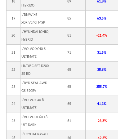
18
89
61,8%
HIBRIDO
I/BMW X6
19
85
63,5%
XDRIVE40I MSP
I/HYUNDAI IONIQ
20
81
-21,4%
HYBRID
I/VOLVO XC40 8
21
71
31,5%
ULTIMATE
LR/DISC SPT D200
22
68
38,8%
SE RD
I/BYD SEAL AWD
23
68
385,7%
GS 590EV
I/VOLVO C40 8
24
65
41,3%
ULTIMATE
I/VOLVO XC60 T8
25
61
-23,8%
ULT DARK
I/TOYOTA RAV4H
26
56
-42,3%