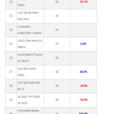
52
20
-69,7%
TRNG
I/LR VELAR PHEV
53
20
-
HSE DYN
I/SUBARU
54
19
-
FORESTER S MHEV
I/BYD TAN AWD GS
55
19
0,0%
680EV
CAOACHERY/TIGGO
56
18
-
5X PRO H
I/LR RRS D350
57
18
28,6%
HSED
I/LR DEF110D HSE
58
18
-30,8%
XD 7L
LR/DISC SPT D200
59
18
-30,8%
SE RD7L
I/HYUNDAI KONA