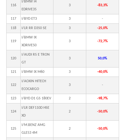
I/BMW I4
116
3
-83,3%
EDRIVE35
117
I/BYD ET3
3
-
118
I/LR RR D350 SE
3
-25,0%
I/BMW IX
119
3
-72,7%
XDRIVE50
I/AUDI RS E TRON
120
3
50,0%
GT
121
I/BMW IX M60
3
-40,0%
I/AOXIN HITECH
122
3
-
ECOCARGO
123
I/BYD D1 GS 180EV
2
-98,7%
I/LR DEF110D HSE
124
2
-50,0%
XD
I/M.BENZ AMG
125
2
-50,0%
GLE53 4M