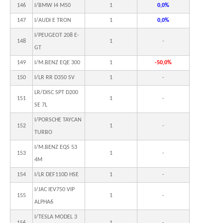
146
I/BMW I4 M50
1
0,0%
147
I/AUDI E TRON
1
0,0%
I/PEUGEOT 208 E-
148
1
-
GT
149
I/M.BENZ EQE 300
1
-50,0%
150
I/LR RR D350 SV
1
-
LR/DISC SPT D200
151
1
-
SE 7L
I/PORSCHE TAYCAN
152
1
-
TURBO
I/M.BENZ EQS 53
153
1
-
4M
154
I/LR DEF110D HSE
1
-
I/JAC IEV750 VIP
155
1
-
ALPHA6
I/TESLA MODEL 3