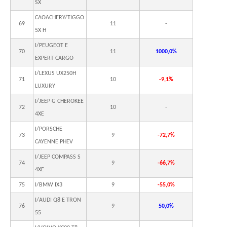
SX
CAOACHERY/TIGGO
69
11
-
5X H
I/PEUGEOT E
70
11
1000,0%
EXPERT CARGO
I/LEXUS UX250H
71
10
-9,1%
LUXURY
I/JEEP G CHEROKEE
72
10
-
4XE
I/PORSCHE
73
9
-72,7%
CAYENNE PHEV
I/JEEP COMPASS S
74
9
-66,7%
4XE
75
I/BMW IX3
9
-55,0%
I/AUDI Q8 E TRON
76
9
50,0%
55