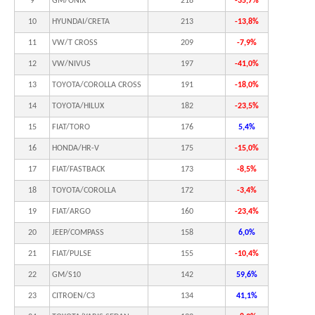
9
GM/ONIX
218
-35,7%
10
HYUNDAI/CRETA
213
-13,8%
11
VW/T CROSS
209
-7,9%
12
VW/NIVUS
197
-41,0%
13
TOYOTA/COROLLA CROSS
191
-18,0%
14
TOYOTA/HILUX
182
-23,5%
15
FIAT/TORO
176
5,4%
16
HONDA/HR-V
175
-15,0%
17
FIAT/FASTBACK
173
-8,5%
18
TOYOTA/COROLLA
172
-3,4%
19
FIAT/ARGO
160
-23,4%
20
JEEP/COMPASS
158
6,0%
21
FIAT/PULSE
155
-10,4%
22
GM/S10
142
59,6%
23
CITROEN/C3
134
41,1%