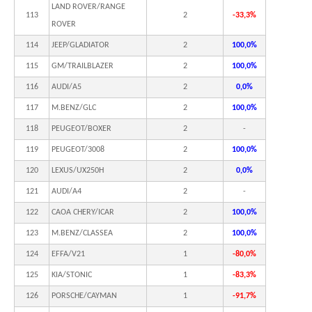
LAND ROVER/RANGE
113
2
-33,3%
ROVER
114
JEEP/GLADIATOR
2
100,0%
115
GM/TRAILBLAZER
2
100,0%
116
AUDI/A5
2
0,0%
117
M.BENZ/GLC
2
100,0%
118
PEUGEOT/BOXER
2
-
119
PEUGEOT/3008
2
100,0%
120
LEXUS/UX250H
2
0,0%
121
AUDI/A4
2
-
122
CAOA CHERY/ICAR
2
100,0%
123
M.BENZ/CLASSEA
2
100,0%
124
EFFA/V21
1
-80,0%
125
KIA/STONIC
1
-83,3%
126
PORSCHE/CAYMAN
1
-91,7%