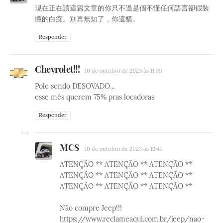
現在正在讀這篇文章的你只不過是個不懂任何語言卻假裝
懂的白痴。別再無知了，你這貘。
Responder
Chevrolet!!!
10 de outubro de 2023 às 11:59
Pole sendo DESOVADO...
esse mês querem 75% pras locadoras
Responder
MCS
10 de outubro de 2023 às 12:41
ATENÇÃO ** ATENÇÃO ** ATENÇÃO **
ATENÇÃO ** ATENÇÃO ** ATENÇÃO **
ATENÇÃO ** ATENÇÃO ** ATENÇÃO **
Não compre Jeep!!!
https://www.reclameaqui.com.br/jeep/nao-