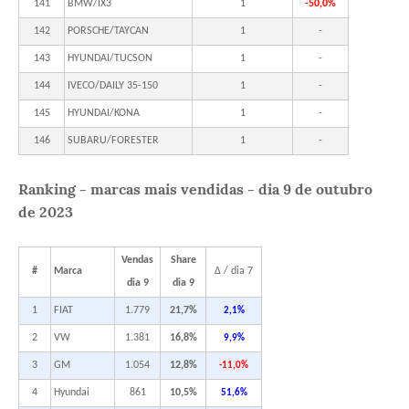
141
BMW/IX3
1
-50,0%
142
PORSCHE/TAYCAN
1
-
143
HYUNDAI/TUCSON
1
-
144
IVECO/DAILY 35-150
1
-
145
HYUNDAI/KONA
1
-
146
SUBARU/FORESTER
1
-
Ranking - marcas mais vendidas - dia 9 de outubro
de 2023
Vendas
Share
#
Marca
Δ / dia 7
dia 9
dia 9
1
FIAT
1.779
21,7%
2,1%
2
VW
1.381
16,8%
9,9%
3
GM
1.054
12,8%
-11,0%
4
Hyundai
861
10,5%
51,6%