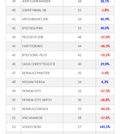
39
JEEP/COMMANDER
58
26,1%
40
GWM/HAVAL H6
55
-1,8%
41
MITSUBISHI/L200
54
45,9%
42
BYD/DOLPHIN
52
30,0%
43
PEUGEOT/208
46
-37,0%
44
FIAT/FIORINO
44
-46,3%
45
BYD/SONG PLUS
42
-19,2%
46
CAOA CHERY/TIGGO 8
40
29,0%
47
RENAULT/MASTER
35
-5,4%
48
NISSAN/VERSA
34
6,3%
49
HONDA/CITY
32
-27,3%
50
HONDA/CITY HATCH
30
-26,8%
51
RENAULT/OROCH
29
-44,2%
52
VW/AMAROK
28
-17,6%
53
VOLVO/XC60
27
145,5%