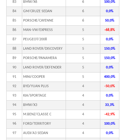
83
BMW/X6
6
100,0%
84
GM/CRUZE SEDAN
6
0,0%
85
PORSCHE/CAYENNE
6
50,0%
86
MAN-VW/EXPRESS
5
-68,8%
87
PEUGEOT/2008
5
0,0%
88
LAND ROVER/DISCOVERY
5
150,0%
89
PORSCHE/PANAMERA
5
150,0%
90
LAND ROVER/DEFENDER
5
0,0%
91
MINI/COOPER
5
400,0%
92
BYD/YUAN PLUS
4
-50,0%
93
KIA/SPORTAGE
4
0,0%
94
BMW/X3
4
33,3%
95
M.BENZ/CLASSE C
4
-42,9%
96
FORD/TERRITORY
4
100,0%
97
AUDI/A3 SEDAN
4
0,0%