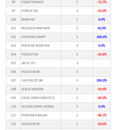
98
FORD/TRANSIT
3
-72,7%
99
FORD/F150
3
-50,0%
100
BMW/X4
3
0,0%
101
PEUGEOT/PARTNER
3
50,0%
102
CITROEN/JUMPY
3
200,0%
103
PORSCHE/BOXSTER
3
0,0%
104
VOLVO/C40
3
-25,0%
105
JAC/E-JS1
3
-
106
VOLVO/XC40
3
-
107
GM/CRUZE HB
3
200,0%
108
LEXUS/NX350H
2
-50,0%
109
CAOA CHERY/ARRIZO 6
2
-60,0%
110
SUZUKI/JIMNY SIERRA
2
0,0%
111
PORSCHE/MACAN
2
-66,7%
112
VOLVO/XC90
2
-50,0%