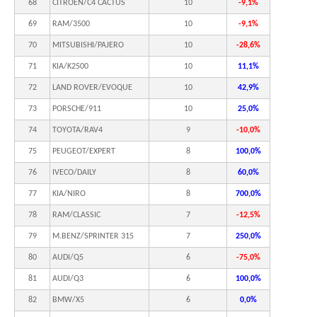
68
CITROEN/C4 CACTUS
10
-9,1%
69
RAM/3500
10
-9,1%
70
MITSUBISHI/PAJERO
10
-28,6%
71
KIA/K2500
10
11,1%
72
LAND ROVER/EVOQUE
10
42,9%
73
PORSCHE/911
10
25,0%
74
TOYOTA/RAV4
9
-10,0%
75
PEUGEOT/EXPERT
8
100,0%
76
IVECO/DAILY
8
60,0%
77
KIA/NIRO
8
700,0%
78
RAM/CLASSIC
7
-12,5%
79
M.BENZ/SPRINTER 315
7
250,0%
80
AUDI/Q5
6
-75,0%
81
AUDI/Q3
6
100,0%
82
BMW/X5
6
0,0%