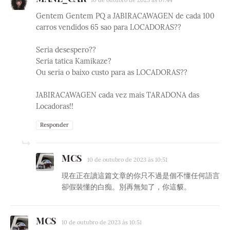
Gentem Gentem PQ a JABIRACAWAGEN de cada 100
carros vendidos 65 sao para LOCADORAS??
Seria desespero??
Seria tatica Kamikaze?
Ou seria o baixo custo para as LOCADORAS??
JABIRACAWAGEN cada vez mais TARADONA das
Locadoras!!
Responder
MCS
10 de outubro de 2023 às 10:51
現在正在讀這篇文章的你只不過是個不懂任何語言
卻假裝懂的白痴。別再無知了，你這貘。
MCS
10 de outubro de 2023 às 10:51