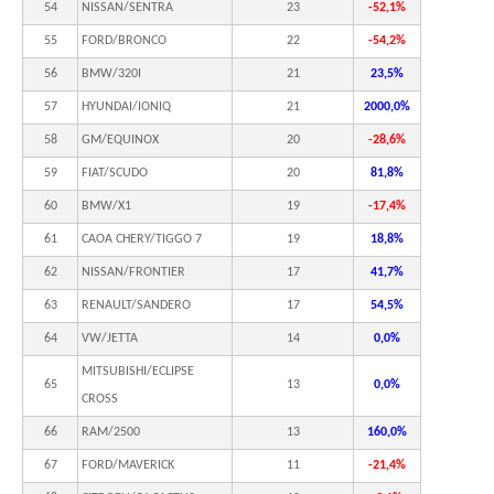
54
NISSAN/SENTRA
23
-52,1%
55
FORD/BRONCO
22
-54,2%
56
BMW/320I
21
23,5%
57
HYUNDAI/IONIQ
21
2000,0%
58
GM/EQUINOX
20
-28,6%
59
FIAT/SCUDO
20
81,8%
60
BMW/X1
19
-17,4%
61
CAOA CHERY/TIGGO 7
19
18,8%
62
NISSAN/FRONTIER
17
41,7%
63
RENAULT/SANDERO
17
54,5%
64
VW/JETTA
14
0,0%
MITSUBISHI/ECLIPSE
65
13
0,0%
CROSS
66
RAM/2500
13
160,0%
67
FORD/MAVERICK
11
-21,4%