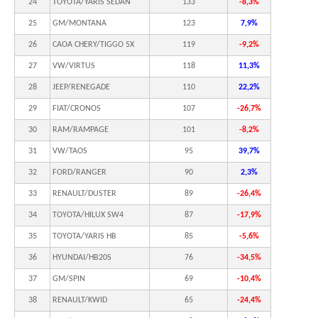
24
TOYOTA/YARIS SEDAN
133
-8,3%
25
GM/MONTANA
123
7,9%
26
CAOA CHERY/TIGGO 5X
119
-9,2%
27
VW/VIRTUS
118
11,3%
28
JEEP/RENEGADE
110
22,2%
29
FIAT/CRONOS
107
-26,7%
30
RAM/RAMPAGE
101
-8,2%
31
VW/TAOS
95
39,7%
32
FORD/RANGER
90
2,3%
33
RENAULT/DUSTER
89
-26,4%
34
TOYOTA/HILUX SW4
87
-17,9%
35
TOYOTA/YARIS HB
85
-5,6%
36
HYUNDAI/HB20S
76
-34,5%
37
GM/SPIN
69
-10,4%
38
RENAULT/KWID
65
-24,4%