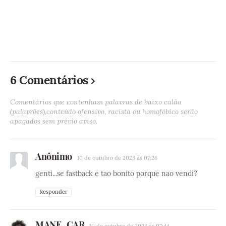
6 Comentários
Comentários que contenham palavras de baixo calão
(palavrões),conteúdo ofensivo, racista ou homofóbico serão
apagados sem prévio aviso.
Anônimo
10 de outubro de 2023 às 07:26
genti...se fastback e tao bonito porque nao vendi?
Responder
MANE_CAR
10 de outubro de 2023 às 07:44