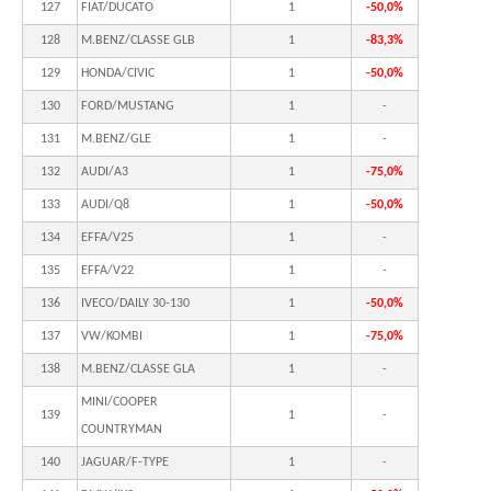
127
FIAT/DUCATO
1
-50,0%
128
M.BENZ/CLASSE GLB
1
-83,3%
129
HONDA/CIVIC
1
-50,0%
130
FORD/MUSTANG
1
-
131
M.BENZ/GLE
1
-
132
AUDI/A3
1
-75,0%
133
AUDI/Q8
1
-50,0%
134
EFFA/V25
1
-
135
EFFA/V22
1
-
136
IVECO/DAILY 30-130
1
-50,0%
137
VW/KOMBI
1
-75,0%
138
M.BENZ/CLASSE GLA
1
-
MINI/COOPER
139
1
-
COUNTRYMAN
140
JAGUAR/F-TYPE
1
-