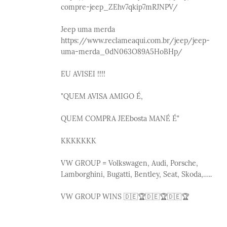
compre-jeep_ZEhv7qkip7mRJNPV/
Jeep uma merda
https://www.reclameaqui.com.br/jeep/jeep-
uma-merda_0dN063O89A5HoBHp/
EU AVISEI !!!!
"QUEM AVISA AMIGO É,
QUEM COMPRA JEEbosta MANÉ É"
KKKKKKK
VW GROUP = Volkswagen, Audi, Porsche,
Lamborghini, Bugatti, Bentley, Seat, Skoda,…..
VW GROUP WINS 🇩🇪🏆🇩🇪🏆🇩🇪🏆