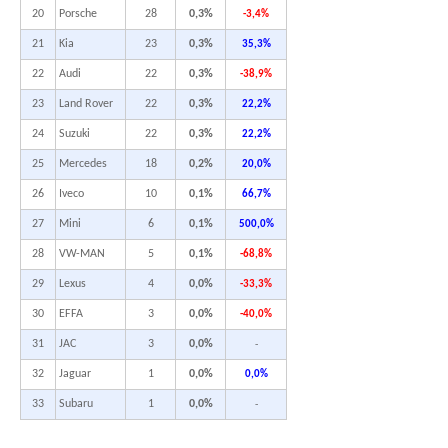
20
Porsche
28
0,3%
-3,4%
21
Kia
23
0,3%
35,3%
22
Audi
22
0,3%
-38,9%
23
Land Rover
22
0,3%
22,2%
24
Suzuki
22
0,3%
22,2%
25
Mercedes
18
0,2%
20,0%
26
Iveco
10
0,1%
66,7%
27
Mini
6
0,1%
500,0%
28
VW-MAN
5
0,1%
-68,8%
29
Lexus
4
0,0%
-33,3%
30
EFFA
3
0,0%
-40,0%
31
JAC
3
0,0%
-
32
Jaguar
1
0,0%
0,0%
33
Subaru
1
0,0%
-