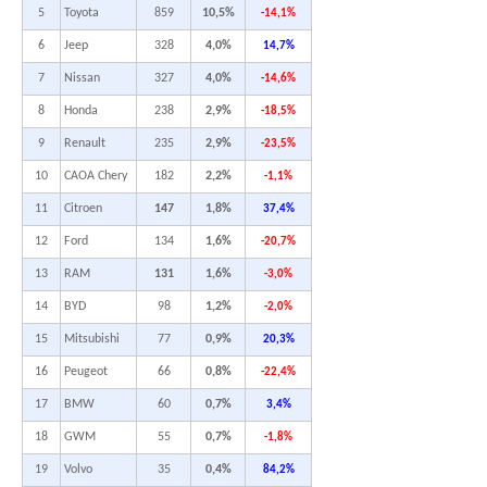
5
Toyota
859
10,5%
-14,1%
6
Jeep
328
4,0%
14,7%
7
Nissan
327
4,0%
-14,6%
8
Honda
238
2,9%
-18,5%
9
Renault
235
2,9%
-23,5%
10
CAOA Chery
182
2,2%
-1,1%
11
Citroen
147
1,8%
37,4%
12
Ford
134
1,6%
-20,7%
13
RAM
131
1,6%
-3,0%
14
BYD
98
1,2%
-2,0%
15
Mitsubishi
77
0,9%
20,3%
16
Peugeot
66
0,8%
-22,4%
17
BMW
60
0,7%
3,4%
18
GWM
55
0,7%
-1,8%
19
Volvo
35
0,4%
84,2%