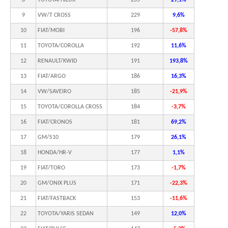
9
VW/T CROSS
229
9,6%
10
FIAT/MOBI
196
-57,8%
11
TOYOTA/COROLLA
192
11,6%
12
RENAULT/KWID
191
193,8%
13
FIAT/ARGO
186
16,3%
14
VW/SAVEIRO
185
-21,9%
15
TOYOTA/COROLLA CROSS
184
-3,7%
16
FIAT/CRONOS
181
69,2%
17
GM/S10
179
26,1%
18
HONDA/HR-V
177
1,1%
19
FIAT/TORO
173
-1,7%
20
GM/ONIX PLUS
171
-22,3%
21
FIAT/FASTBACK
153
-11,6%
22
TOYOTA/YARIS SEDAN
149
12,0%