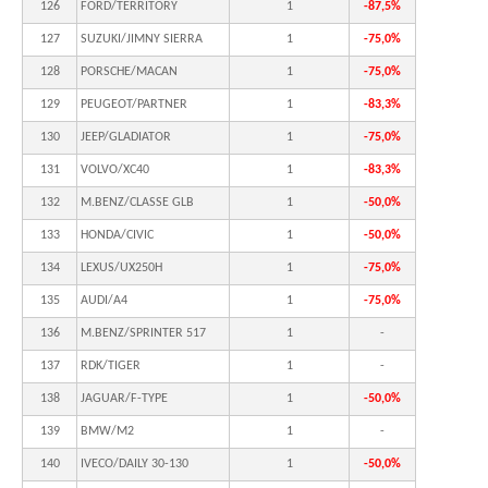
126
FORD/TERRITORY
1
-87,5%
127
SUZUKI/JIMNY SIERRA
1
-75,0%
128
PORSCHE/MACAN
1
-75,0%
129
PEUGEOT/PARTNER
1
-83,3%
130
JEEP/GLADIATOR
1
-75,0%
131
VOLVO/XC40
1
-83,3%
132
M.BENZ/CLASSE GLB
1
-50,0%
133
HONDA/CIVIC
1
-50,0%
134
LEXUS/UX250H
1
-75,0%
135
AUDI/A4
1
-75,0%
136
M.BENZ/SPRINTER 517
1
-
137
RDK/TIGER
1
-
138
JAGUAR/F-TYPE
1
-50,0%
139
BMW/M2
1
-
140
IVECO/DAILY 30-130
1
-50,0%