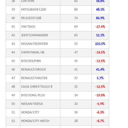
38
GM/SPIN
82
18,8%
39
MITSUBISHI/L200
80
48,1%
40
PEUGEOT/208
74
60,9%
41
VW/TAOS
69
-27,4%
42
JEEP/COMMANDER
65
12,1%
43
NISSAN/FRONTIER
55
223,5%
44
GWM/HAVAL H6
47
-14,5%
45
BYD/DOLPHIN
45
-13,5%
46
RENAULT/OROCH
41
41,4%
47
RENAULT/MASTER
37
5,7%
48
CAOA CHERY/TIGGO 8
35
-12,5%
49
BYD/SONG PLUS
34
-19,0%
50
NISSAN/VERSA
32
-5,9%
51
HONDA/CITY
30
-6,3%
52
HONDA/CITY HATCH
28
-6,7%