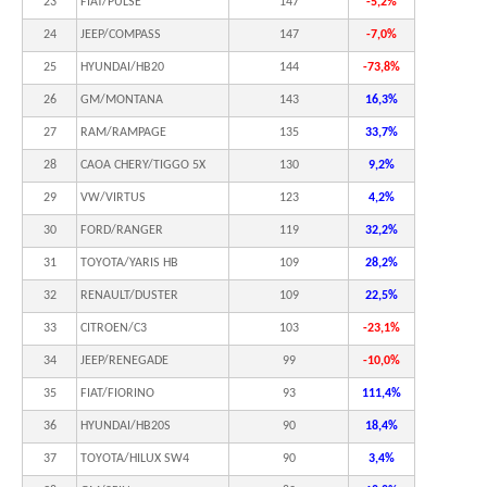
23
FIAT/PULSE
147
-5,2%
24
JEEP/COMPASS
147
-7,0%
25
HYUNDAI/HB20
144
-73,8%
26
GM/MONTANA
143
16,3%
27
RAM/RAMPAGE
135
33,7%
28
CAOA CHERY/TIGGO 5X
130
9,2%
29
VW/VIRTUS
123
4,2%
30
FORD/RANGER
119
32,2%
31
TOYOTA/YARIS HB
109
28,2%
32
RENAULT/DUSTER
109
22,5%
33
CITROEN/C3
103
-23,1%
34
JEEP/RENEGADE
99
-10,0%
35
FIAT/FIORINO
93
111,4%
36
HYUNDAI/HB20S
90
18,4%
37
TOYOTA/HILUX SW4
90
3,4%