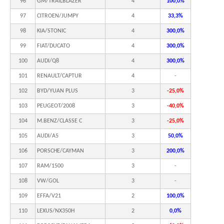
96
GM/TRAILBLAZER
4
100,0%
97
CITROEN/JUMPY
4
33,3%
98
KIA/STONIC
4
300,0%
99
FIAT/DUCATO
4
300,0%
100
AUDI/Q8
4
300,0%
101
RENAULT/CAPTUR
4
-
102
BYD/YUAN PLUS
3
-25,0%
103
PEUGEOT/2008
3
-40,0%
104
M.BENZ/CLASSE C
3
-25,0%
105
AUDI/A5
3
50,0%
106
PORSCHE/CAYMAN
3
200,0%
107
RAM/1500
3
-
108
VW/GOL
3
-
109
EFFA/V21
2
100,0%
110
LEXUS/NX350H
2
0,0%