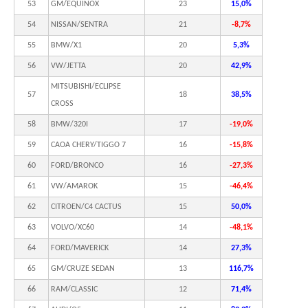
53
GM/EQUINOX
23
15,0%
54
NISSAN/SENTRA
21
-8,7%
55
BMW/X1
20
5,3%
56
VW/JETTA
20
42,9%
MITSUBISHI/ECLIPSE
57
18
38,5%
CROSS
58
BMW/320I
17
-19,0%
59
CAOA CHERY/TIGGO 7
16
-15,8%
60
FORD/BRONCO
16
-27,3%
61
VW/AMAROK
15
-46,4%
62
CITROEN/C4 CACTUS
15
50,0%
63
VOLVO/XC60
14
-48,1%
64
FORD/MAVERICK
14
27,3%
65
GM/CRUZE SEDAN
13
116,7%
66
RAM/CLASSIC
12
71,4%