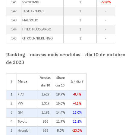
141
VW/KOMBI
1
-50,0%
142
JAGUAR/FPACE
1
-
143
FIAT/PALIO
1
-
144
HITECH/ECOCARGO
1
-
145
CITROEN/BERLINGO
1
-
Ranking - marcas mais vendidas - dia 10 de outubro
de 2023
Vendas
Share
#
Marca
Δ / dia 9
dia 10
dia 10
1
FIAT
1.629
19,7%
-8,4%
2
VW
1.319
16,0%
-4,5%
3
GM
1.191
14,4%
13,0%
4
Toyota
966
11,7%
12,5%
5
Hyundai
663
8,0%
-23,0%