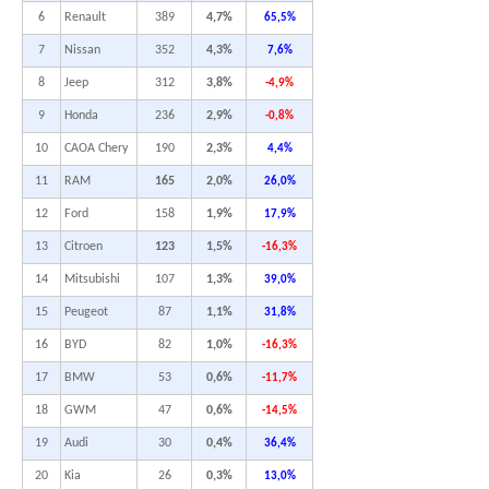
6
Renault
389
4,7%
65,5%
7
Nissan
352
4,3%
7,6%
8
Jeep
312
3,8%
-4,9%
9
Honda
236
2,9%
-0,8%
10
CAOA Chery
190
2,3%
4,4%
11
RAM
165
2,0%
26,0%
12
Ford
158
1,9%
17,9%
13
Citroen
123
1,5%
-16,3%
14
Mitsubishi
107
1,3%
39,0%
15
Peugeot
87
1,1%
31,8%
16
BYD
82
1,0%
-16,3%
17
BMW
53
0,6%
-11,7%
18
GWM
47
0,6%
-14,5%
19
Audi
30
0,4%
36,4%
20
Kia
26
0,3%
13,0%