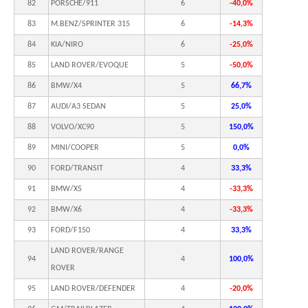
82
PORSCHE/911
6
-40,0%
83
M.BENZ/SPRINTER 315
6
-14,3%
84
KIA/NIRO
6
-25,0%
85
LAND ROVER/EVOQUE
5
-50,0%
86
BMW/X4
5
66,7%
87
AUDI/A3 SEDAN
5
25,0%
88
VOLVO/XC90
5
150,0%
89
MINI/COOPER
5
0,0%
90
FORD/TRANSIT
4
33,3%
91
BMW/X5
4
-33,3%
92
BMW/X6
4
-33,3%
93
FORD/F150
4
33,3%
LAND ROVER/RANGE
94
4
100,0%
ROVER
95
LAND ROVER/DEFENDER
4
-20,0%