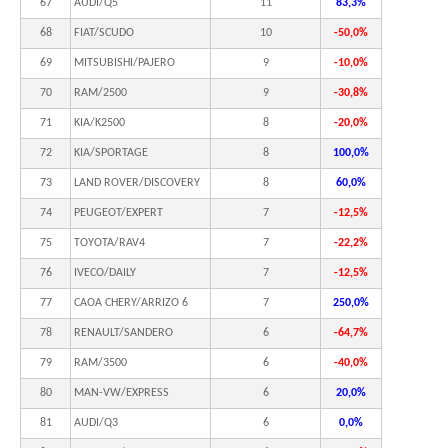
67
AUDI/Q5
11
83,3%
68
FIAT/SCUDO
10
-50,0%
69
MITSUBISHI/PAJERO
9
-10,0%
70
RAM/2500
9
-30,8%
71
KIA/K2500
8
-20,0%
72
KIA/SPORTAGE
8
100,0%
73
LAND ROVER/DISCOVERY
8
60,0%
74
PEUGEOT/EXPERT
7
-12,5%
75
TOYOTA/RAV4
7
-22,2%
76
IVECO/DAILY
7
-12,5%
77
CAOA CHERY/ARRIZO 6
7
250,0%
78
RENAULT/SANDERO
6
-64,7%
79
RAM/3500
6
-40,0%
80
MAN-VW/EXPRESS
6
20,0%
81
AUDI/Q3
6
0,0%