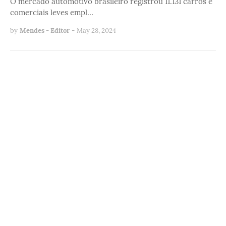
O mercado automotivo brasileiro registrou 11.131 carros e
comerciais leves empl…
by
Mendes - Editor
-
May 28, 2024