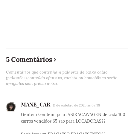
5 Comentários
Comentários que contenham palavras de baixo calão
(palavrões),conteúdo ofensivo, racista ou homofóbico serão
apagados sem prévio aviso.
MANE_CAR
11 de outubro de 2023 às 08:38
Gentem Gentem, pq a JABIRACAWAGEN de cada 100
carros vendidos 65 sao para LOCADORAS??