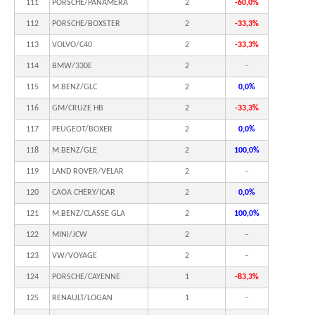
111
PORSCHE/PANAMERA
2
-60,0%
112
PORSCHE/BOXSTER
2
-33,3%
113
VOLVO/C40
2
-33,3%
114
BMW/330E
2
-
115
M.BENZ/GLC
2
0,0%
116
GM/CRUZE HB
2
-33,3%
117
PEUGEOT/BOXER
2
0,0%
118
M.BENZ/GLE
2
100,0%
119
LAND ROVER/VELAR
2
-
120
CAOA CHERY/ICAR
2
0,0%
121
M.BENZ/CLASSE GLA
2
100,0%
122
MINI/JCW
2
-
123
VW/VOYAGE
2
-
124
PORSCHE/CAYENNE
1
-83,3%
125
RENAULT/LOGAN
1
-