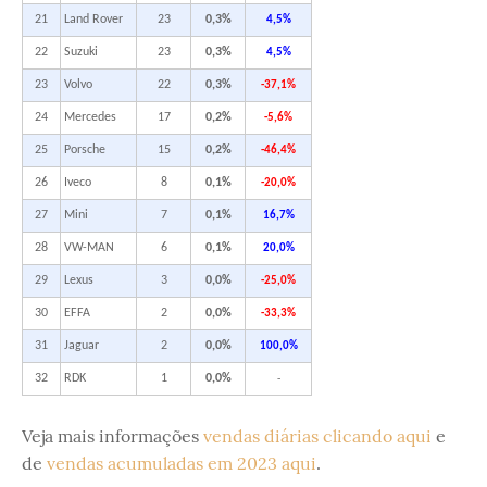
21
Land Rover
23
0,3%
4,5%
22
Suzuki
23
0,3%
4,5%
23
Volvo
22
0,3%
-37,1%
24
Mercedes
17
0,2%
-5,6%
25
Porsche
15
0,2%
-46,4%
26
Iveco
8
0,1%
-20,0%
27
Mini
7
0,1%
16,7%
28
VW-MAN
6
0,1%
20,0%
29
Lexus
3
0,0%
-25,0%
30
EFFA
2
0,0%
-33,3%
31
Jaguar
2
0,0%
100,0%
32
RDK
1
0,0%
-
Veja mais informações
vendas diárias clicando aqui
e
de
vendas acumuladas em 2023 aqui
.