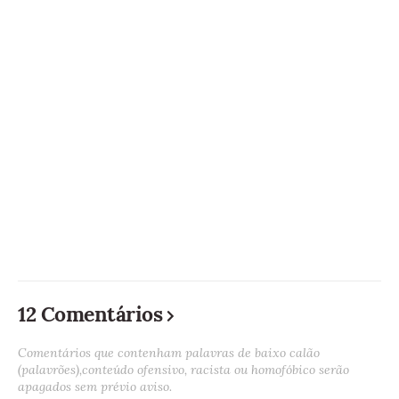
12 Comentários
Comentários que contenham palavras de baixo calão
(palavrões),conteúdo ofensivo, racista ou homofóbico serão
apagados sem prévio aviso.