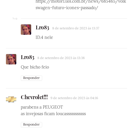
https://motor1.uol.com.br/news/685465/volk
swagen-futuro-icones-passado/
Lro83
8 de setembro de 2023 às 13:37
ID.4 nele
Lro83
8 de setembro de 2023 às 13:38
Que bicho feio
Responder
Chevrolet!!!
9 de setembro de 2023 às 04:16
parabens a PEUGEOT
as invejosas ficam loucasssssssssss
Responder