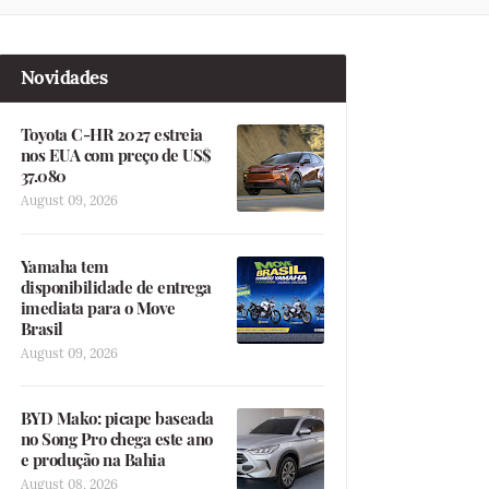
Novidades
Toyota C-HR 2027 estreia
nos EUA com preço de US$
37.080
August 09, 2026
Yamaha tem
disponibilidade de entrega
imediata para o Move
Brasil
August 09, 2026
BYD Mako: picape baseada
no Song Pro chega este ano
e produção na Bahia
August 08, 2026