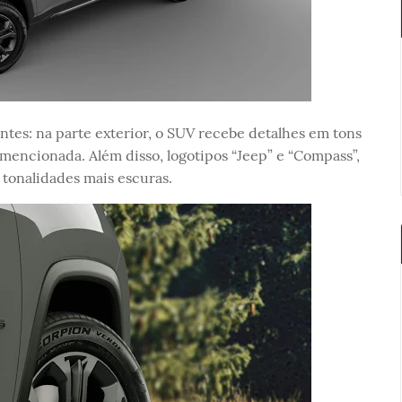
tes: na parte exterior, o SUV recebe detalhes em tons
omencionada. Além disso, logotipos “Jeep” e “Compass”,
m tonalidades mais escuras.