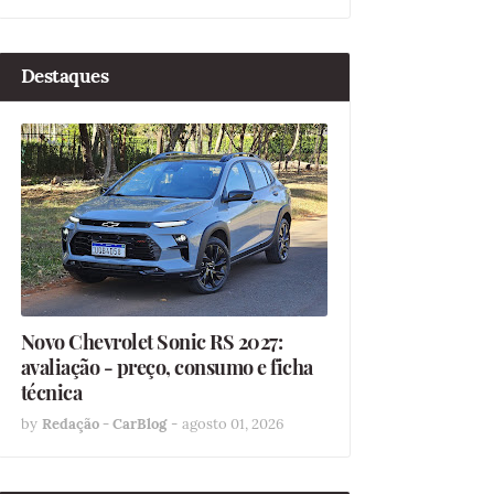
Destaques
Novo Chevrolet Sonic RS 2027:
avaliação - preço, consumo e ficha
técnica
by
Redação - CarBlog
-
agosto 01, 2026