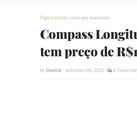
Página inicial
carro por assinatura
Compass Longit
tem preço de R$
by
Daniela
-
setembro 06, 2023
6 Comentár