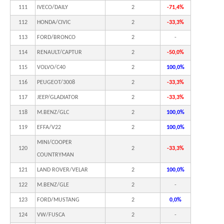
111
IVECO/DAILY
2
-71,4%
112
HONDA/CIVIC
2
-33,3%
113
FORD/BRONCO
2
-
114
RENAULT/CAPTUR
2
-50,0%
115
VOLVO/C40
2
100,0%
116
PEUGEOT/3008
2
-33,3%
117
JEEP/GLADIATOR
2
-33,3%
118
M.BENZ/GLC
2
100,0%
119
EFFA/V22
2
100,0%
MINI/COOPER
120
2
-33,3%
COUNTRYMAN
121
LAND ROVER/VELAR
2
100,0%
122
M.BENZ/GLE
2
-
123
FORD/MUSTANG
2
0,0%
124
VW/FUSCA
2
-