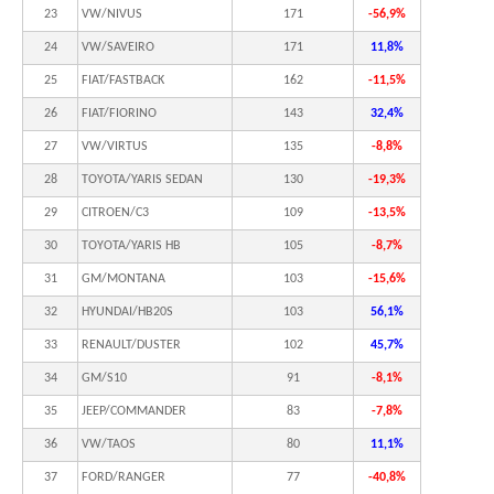
23
VW/NIVUS
171
-56,9%
24
VW/SAVEIRO
171
11,8%
25
FIAT/FASTBACK
162
-11,5%
26
FIAT/FIORINO
143
32,4%
27
VW/VIRTUS
135
-8,8%
28
TOYOTA/YARIS SEDAN
130
-19,3%
29
CITROEN/C3
109
-13,5%
30
TOYOTA/YARIS HB
105
-8,7%
31
GM/MONTANA
103
-15,6%
32
HYUNDAI/HB20S
103
56,1%
33
RENAULT/DUSTER
102
45,7%
34
GM/S10
91
-8,1%
35
JEEP/COMMANDER
83
-7,8%
36
VW/TAOS
80
11,1%
37
FORD/RANGER
77
-40,8%