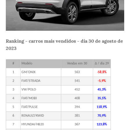
Ranking - carros mais vendidos - dia 30 de agosto de
2023
#
Modelo
Vendas em 30
Δ / dia 29
1
GM/ONIX
563
-58,8%
2
FIAT/STRADA
541
-5,9%
3
VW/POLO
452
45,3%
4
FIAT/MOBI
408
35,5%
5
FIAT/PULSE
394
118,9%
6
RENAULT/KWID
381
70,9%
7
HYUNDAI/HB20
367
123,8%