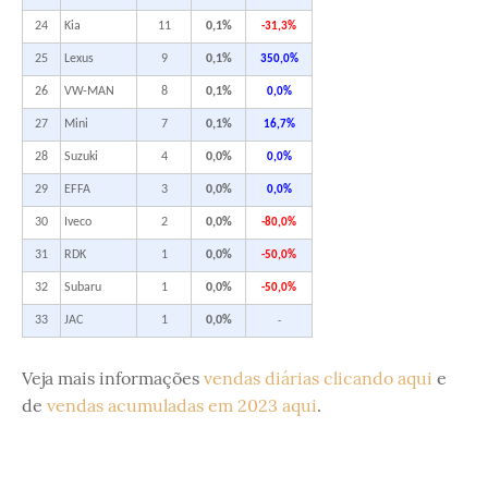
24
Kia
11
0,1%
-31,3%
25
Lexus
9
0,1%
350,0%
26
VW-MAN
8
0,1%
0,0%
27
Mini
7
0,1%
16,7%
28
Suzuki
4
0,0%
0,0%
29
EFFA
3
0,0%
0,0%
30
Iveco
2
0,0%
-80,0%
31
RDK
1
0,0%
-50,0%
32
Subaru
1
0,0%
-50,0%
33
JAC
1
0,0%
-
Veja mais informações
vendas diárias clicando aqui
e
de
vendas acumuladas em 2023 aqui
.