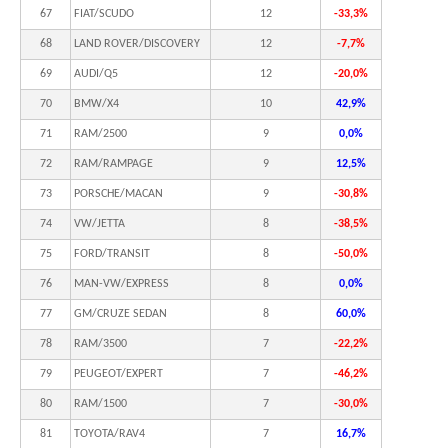
67
FIAT/SCUDO
12
-33,3%
68
LAND ROVER/DISCOVERY
12
-7,7%
69
AUDI/Q5
12
-20,0%
70
BMW/X4
10
42,9%
71
RAM/2500
9
0,0%
72
RAM/RAMPAGE
9
12,5%
73
PORSCHE/MACAN
9
-30,8%
74
VW/JETTA
8
-38,5%
75
FORD/TRANSIT
8
-50,0%
76
MAN-VW/EXPRESS
8
0,0%
77
GM/CRUZE SEDAN
8
60,0%
78
RAM/3500
7
-22,2%
79
PEUGEOT/EXPERT
7
-46,2%
80
RAM/1500
7
-30,0%
81
TOYOTA/RAV4
7
16,7%