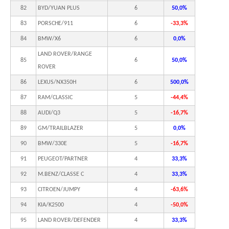
82
BYD/YUAN PLUS
6
50,0%
83
PORSCHE/911
6
-33,3%
84
BMW/X6
6
0,0%
LAND ROVER/RANGE
85
6
50,0%
ROVER
86
LEXUS/NX350H
6
500,0%
87
RAM/CLASSIC
5
-44,4%
88
AUDI/Q3
5
-16,7%
89
GM/TRAILBLAZER
5
0,0%
90
BMW/330E
5
-16,7%
91
PEUGEOT/PARTNER
4
33,3%
92
M.BENZ/CLASSE C
4
33,3%
93
CITROEN/JUMPY
4
-63,6%
94
KIA/K2500
4
-50,0%
95
LAND ROVER/DEFENDER
4
33,3%