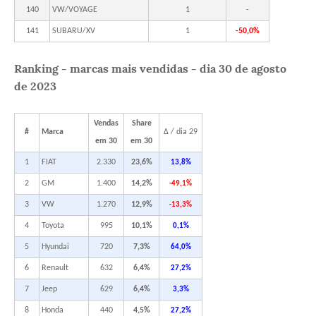
140
VW/VOYAGE
1
-
141
SUBARU/XV
1
-50,0%
Ranking - marcas mais vendidas - dia 30 de agosto
de 2023
Vendas
Share
#
Marca
Δ / dia 29
em 30
em 30
1
FIAT
2.330
23,6%
13,8%
2
GM
1.400
14,2%
-49,1%
3
VW
1.270
12,9%
-13,3%
4
Toyota
995
10,1%
0,1%
5
Hyundai
720
7,3%
64,0%
6
Renault
632
6,4%
27,2%
7
Jeep
629
6,4%
3,3%
8
Honda
440
4,5%
27,2%