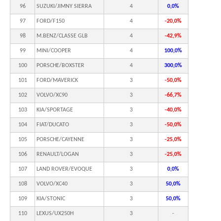
96
SUZUKI/JIMNY SIERRA
4
0,0%
97
FORD/F150
4
-20,0%
98
M.BENZ/CLASSE GLB
4
-42,9%
99
MINI/COOPER
4
100,0%
100
PORSCHE/BOXSTER
4
300,0%
101
FORD/MAVERICK
3
-50,0%
102
VOLVO/XC90
3
-66,7%
103
KIA/SPORTAGE
3
-40,0%
104
FIAT/DUCATO
3
-50,0%
105
PORSCHE/CAYENNE
3
-25,0%
106
RENAULT/LOGAN
3
-25,0%
107
LAND ROVER/EVOQUE
3
0,0%
108
VOLVO/XC40
3
50,0%
109
KIA/STONIC
3
50,0%
110
LEXUS/UX250H
3
-