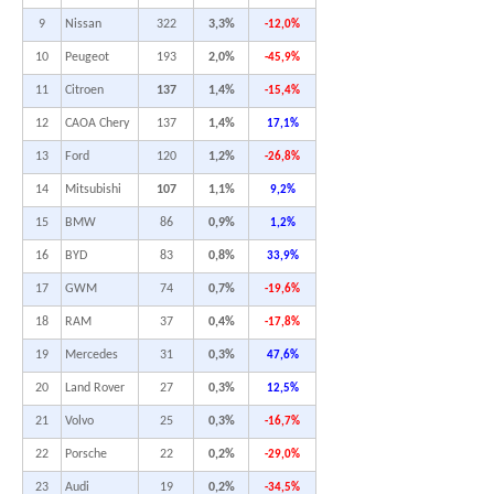
9
Nissan
322
3,3%
-12,0%
10
Peugeot
193
2,0%
-45,9%
11
Citroen
137
1,4%
-15,4%
12
CAOA Chery
137
1,4%
17,1%
13
Ford
120
1,2%
-26,8%
14
Mitsubishi
107
1,1%
9,2%
15
BMW
86
0,9%
1,2%
16
BYD
83
0,8%
33,9%
17
GWM
74
0,7%
-19,6%
18
RAM
37
0,4%
-17,8%
19
Mercedes
31
0,3%
47,6%
20
Land Rover
27
0,3%
12,5%
21
Volvo
25
0,3%
-16,7%
22
Porsche
22
0,2%
-29,0%
23
Audi
19
0,2%
-34,5%