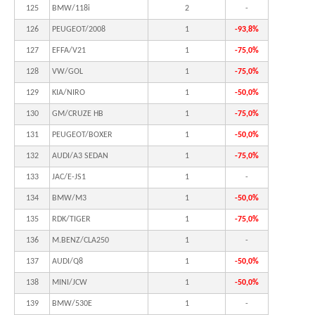
125
BMW/118i
2
-
126
PEUGEOT/2008
1
-93,8%
127
EFFA/V21
1
-75,0%
128
VW/GOL
1
-75,0%
129
KIA/NIRO
1
-50,0%
130
GM/CRUZE HB
1
-75,0%
131
PEUGEOT/BOXER
1
-50,0%
132
AUDI/A3 SEDAN
1
-75,0%
133
JAC/E-JS1
1
-
134
BMW/M3
1
-50,0%
135
RDK/TIGER
1
-75,0%
136
M.BENZ/CLA250
1
-
137
AUDI/Q8
1
-50,0%
138
MINI/JCW
1
-50,0%
139
BMW/530E
1
-