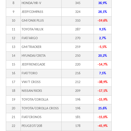
8
HONDA/HR-V
345
36,9%
9
JEEP/COMPASS
324
26,1%
10
GM/ONIX PLUS
310
-59,6%
11
TOYOTA/HILUX
287
9,5%
12
FIAT/ARGO
270
2,7%
13
GM/TRACKER
259
-5,5%
14
HYUNDAI/CRETA
250
20,2%
15
JEEP/RENEGADE
220
-14,7%
16
FIAT/TORO
216
7,5%
17
VW/T CROSS
212
-38,9%
18
NISSAN/KICKS
209
-17,1%
19
TOYOTA/COROLLA
196
-15,9%
20
TOYOTA/COROLLA CROSS
196
25,6%
21
FIAT/CRONOS
181
-15,0%
22
PEUGEOT/208
178
-45,9%