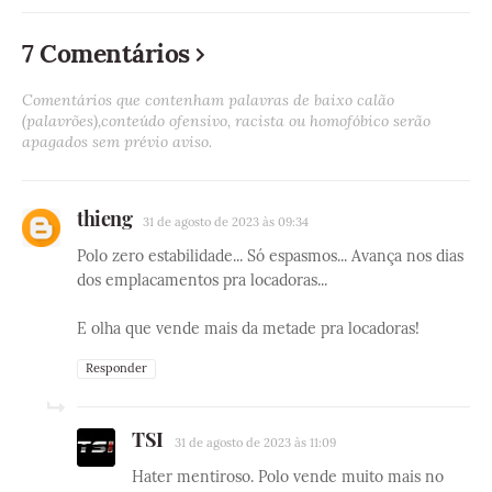
7 Comentários
Comentários que contenham palavras de baixo calão
(palavrões),conteúdo ofensivo, racista ou homofóbico serão
apagados sem prévio aviso.
thieng
31 de agosto de 2023 às 09:34
Polo zero estabilidade... Só espasmos... Avança nos dias
dos emplacamentos pra locadoras...
E olha que vende mais da metade pra locadoras!
Responder
TSI
31 de agosto de 2023 às 11:09
Hater mentiroso. Polo vende muito mais no