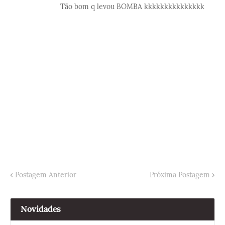
Tão bom q levou BOMBA kkkkkkkkkkkkkkk
Postagem Anterior
Próxima Postagem
Novidades