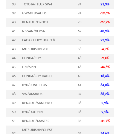
38
TOYOTA/HILUX SW4
74
21,3%
39
GWM/HAVAL H6
74
-19,6%
40
RENAULT/OROCH
73
-27,7%
41
NISSAN/VERSA
62
40,9%
42
CAOA CHERY/TIGGO 8
59
22,9%
43
MITSUBISHI/L200
58
-4,9%
44
HONDA/CITY
48
-9,4%
45
GM/SPIN
46
-44,6%
46
HONDA/CITY HATCH
45
18,4%
47
BYD/SONG PLUS
41
64,0%
48
VW/AMAROK
37
68,2%
49
RENAULT/SANDERO
36
2,9%
50
BYD/DOLPHIN
36
9,1%
51
RENAULT/MASTER
35
-41,7%
MITSUBISHI/ECLIPSE
52
35
34,6%