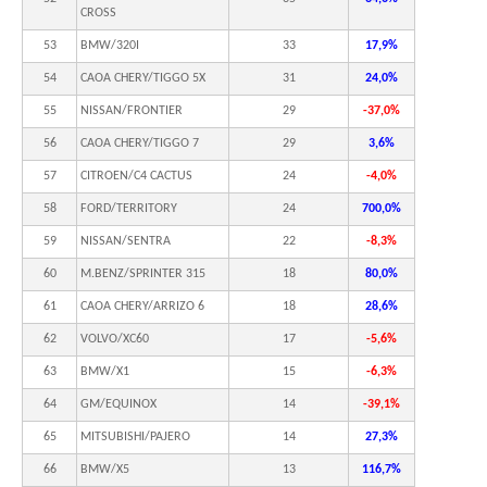
CROSS
53
BMW/320I
33
17,9%
54
CAOA CHERY/TIGGO 5X
31
24,0%
55
NISSAN/FRONTIER
29
-37,0%
56
CAOA CHERY/TIGGO 7
29
3,6%
57
CITROEN/C4 CACTUS
24
-4,0%
58
FORD/TERRITORY
24
700,0%
59
NISSAN/SENTRA
22
-8,3%
60
M.BENZ/SPRINTER 315
18
80,0%
61
CAOA CHERY/ARRIZO 6
18
28,6%
62
VOLVO/XC60
17
-5,6%
63
BMW/X1
15
-6,3%
64
GM/EQUINOX
14
-39,1%
65
MITSUBISHI/PAJERO
14
27,3%
66
BMW/X5
13
116,7%