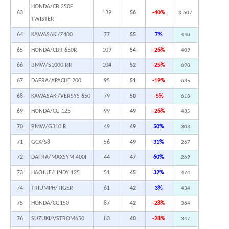
HONDA/CB 250F
63
139
56
-40%
3.607
TWISTER
64
KAWASAKI/Z400
77
55
7%
440
65
HONDA/CBR 650R
109
54
-26%
409
66
BMW/S1000 RR
104
52
-25%
698
67
DAFRA/APACHE 200
95
51
-19%
635
68
KAWASAKI/VERSYS 650
79
50
-5%
618
69
HONDA/CG 125
99
49
-26%
435
70
BMW/G310 R
49
49
50%
303
71
GCX/S8
56
49
31%
267
72
DAFRA/MAXSYM 400I
44
47
60%
269
73
HAOJUE/LINDY 125
51
45
32%
474
74
TRIUMPH/TIGER
61
42
3%
434
75
HONDA/CG150
87
42
-28%
364
76
SUZUKI/VSTROM650
83
40
-28%
347