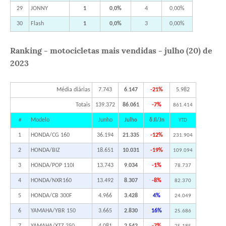
29
JONNY
1
0,0%
4
0,00%
30
Flash
1
0,0%
3
0,00%
Ranking - motocicletas mais vendidas - julho (20) de
2023
Média diárias
7.743
6.147
-21%
5.982
Totais
139.372
86.061
-7%
861.414
Modelo
Junho
#
Julho
δ Jl/Jn
YTD
1
HONDA/CG 160
36.194
21.335
-12%
231.904
2
HONDA/BIZ
18.651
10.031
-19%
109.094
3
HONDA/POP 110I
13.743
9.034
-1%
78.737
4
HONDA/NXR160
13.492
8.307
-8%
82.370
5
HONDA/CB 300F
4.966
3.428
4%
24.049
6
YAMAHA/YBR 150
3.665
2.830
16%
25.686
7
YAMAHA/XTZ 250
4.081
2.542
-7%