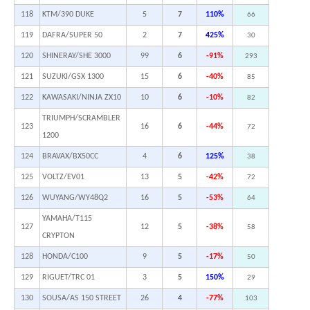
118
KTM/390 DUKE
5
7
110%
66
119
DAFRA/SUPER 50
2
7
425%
30
120
SHINERAY/SHE 3000
99
6
-91%
293
121
SUZUKI/GSX 1300
15
6
-40%
85
122
KAWASAKI/NINJA ZX10
10
6
-10%
82
TRIUMPH/SCRAMBLER
123
16
6
-44%
72
1200
124
BRAVAX/BX50CC
4
6
125%
38
125
VOLTZ/EV01
13
5
-42%
72
126
WUYANG/WY48Q2
16
5
-53%
64
YAMAHA/T115
127
12
5
-38%
58
CRYPTON
128
HONDA/C100
9
5
-17%
50
129
RIGUET/TRC 01
3
5
150%
29
130
SOUSA/AS 150 STREET
26
4
-77%
103