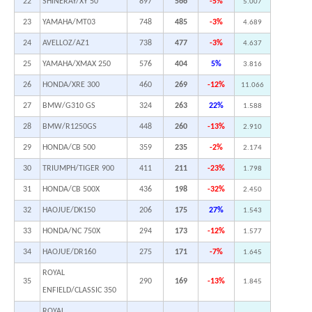
22
SHINERAY/XY 50
897
566
-5%
5.007
23
YAMAHA/MT03
748
485
-3%
4.689
24
AVELLOZ/AZ1
738
477
-3%
4.637
25
YAMAHA/XMAX 250
576
404
5%
3.816
26
HONDA/XRE 300
460
269
-12%
11.066
27
BMW/G310 GS
324
263
22%
1.588
28
BMW/R1250GS
448
260
-13%
2.910
29
HONDA/CB 500
359
235
-2%
2.174
30
TRIUMPH/TIGER 900
411
211
-23%
1.798
31
HONDA/CB 500X
436
198
-32%
2.450
32
HAOJUE/DK150
206
175
27%
1.543
33
HONDA/NC 750X
294
173
-12%
1.577
34
HAOJUE/DR160
275
171
-7%
1.645
ROYAL
35
290
169
-13%
1.845
ENFIELD/CLASSIC 350
ROYAL