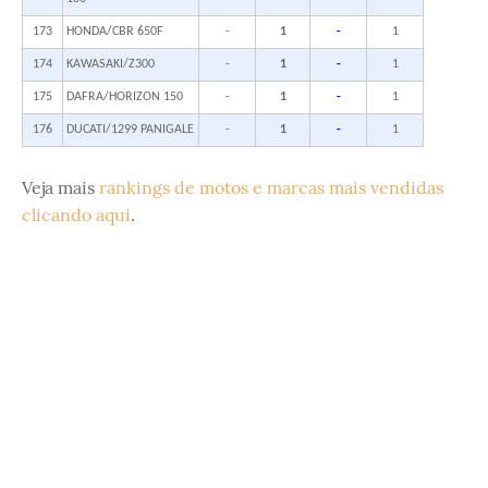
173
HONDA/CBR 650F
-
1
-
1
174
KAWASAKI/Z300
-
1
-
1
175
DAFRA/HORIZON 150
-
1
-
1
176
DUCATI/1299 PANIGALE
-
1
-
1
Veja mais
rankings de motos e marcas mais vendidas
clicando aqui
.