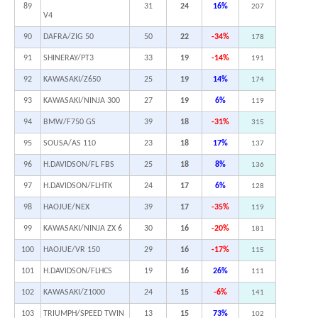
89
31
24
16%
207
V4
90
DAFRA/ZIG 50
50
22
-34%
178
91
SHINERAY/PT3
33
19
-14%
191
92
KAWASAKI/Z650
25
19
14%
174
93
KAWASAKI/NINJA 300
27
19
6%
119
94
BMW/F750 GS
39
18
-31%
315
95
SOUSA/AS 110
23
18
17%
137
96
H.DAVIDSON/FL FBS
25
18
8%
136
97
H.DAVIDSON/FLHTK
24
17
6%
128
98
HAOJUE/NEX
39
17
-35%
119
99
KAWASAKI/NINJA ZX 6
30
16
-20%
181
100
HAOJUE/VR 150
29
16
-17%
115
101
H.DAVIDSON/FLHCS
19
16
26%
111
102
KAWASAKI/Z1000
24
15
-6%
141
103
TRIUMPH/SPEED TWIN
13
15
73%
102