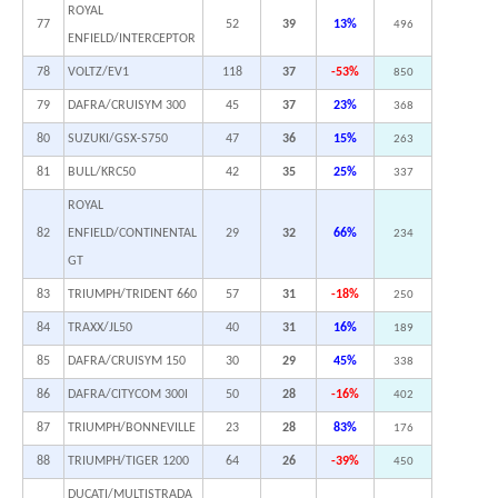
ROYAL
77
52
39
13%
496
ENFIELD/INTERCEPTOR
78
VOLTZ/EV1
118
37
-53%
850
79
DAFRA/CRUISYM 300
45
37
23%
368
80
SUZUKI/GSX-S750
47
36
15%
263
81
BULL/KRC50
42
35
25%
337
ROYAL
82
ENFIELD/CONTINENTAL
29
32
66%
234
GT
83
TRIUMPH/TRIDENT 660
57
31
-18%
250
84
TRAXX/JL50
40
31
16%
189
85
DAFRA/CRUISYM 150
30
29
45%
338
86
DAFRA/CITYCOM 300I
50
28
-16%
402
87
TRIUMPH/BONNEVILLE
23
28
83%
176
88
TRIUMPH/TIGER 1200
64
26
-39%
450
DUCATI/MULTISTRADA