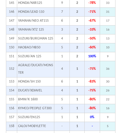
145
HONDA/NXR125
9
2
-78%
33
146
HONDA/LEAD 110
7
2
-71%
31
147
YAMAHA/NEO AT115
6
2
-67%
17
148
YAMAHA/XTZ 125
3
2
-33%
16
149
SUZUKI/BURGMAN 125
4
2
-50%
13
150
HAOBAO/HB50
5
2
-60%
10
151
SUZUKI/AN 125
1
2
100%
9
AGRALE/DUCATI/MONS
152
4
1
-75%
36
TER
153
HONDA/SH 150
6
1
-83%
30
154
DUCATI/XDIAVEL
4
1
-75%
26
155
BMW/K 1600
5
1
-80%
22
156
KYMCO/PEOPLE GT300
5
1
-80%
16
157
SUZUKI/EN125
1
1
0%
9
158
CALOI/MOBYLETTE
-
1
-
5