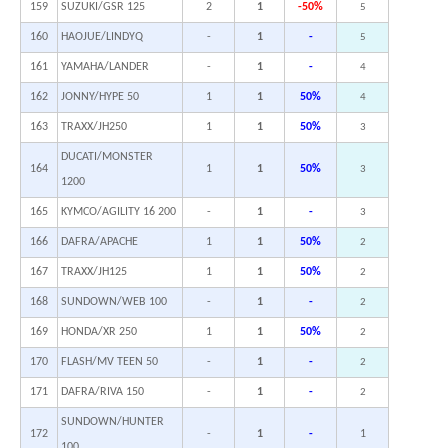
159
SUZUKI/GSR 125
2
1
-50%
5
160
HAOJUE/LINDYQ
-
1
-
5
161
YAMAHA/LANDER
-
1
-
4
162
JONNY/HYPE 50
1
1
50%
4
163
TRAXX/JH250
1
1
50%
3
DUCATI/MONSTER
164
1
1
50%
3
1200
165
KYMCO/AGILITY 16 200
-
1
-
3
166
DAFRA/APACHE
1
1
50%
2
167
TRAXX/JH125
1
1
50%
2
168
SUNDOWN/WEB 100
-
1
-
2
169
HONDA/XR 250
1
1
50%
2
170
FLASH/MV TEEN 50
-
1
-
2
171
DAFRA/RIVA 150
-
1
-
2
SUNDOWN/HUNTER
172
-
1
-
1
100