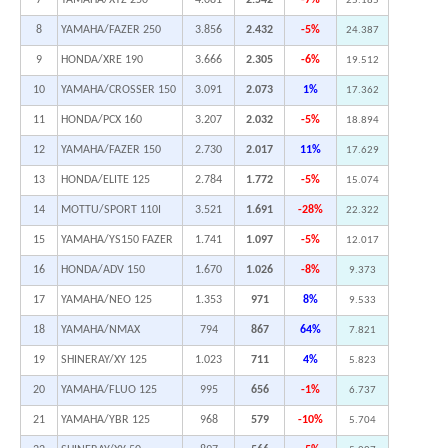
25.185
8
YAMAHA/FAZER 250
3.856
2.432
-5%
24.387
9
HONDA/XRE 190
3.666
2.305
-6%
19.512
10
YAMAHA/CROSSER 150
3.091
2.073
1%
17.362
11
HONDA/PCX 160
3.207
2.032
-5%
18.894
12
YAMAHA/FAZER 150
2.730
2.017
11%
17.629
13
HONDA/ELITE 125
2.784
1.772
-5%
15.074
14
MOTTU/SPORT 110I
3.521
1.691
-28%
22.322
15
YAMAHA/YS150 FAZER
1.741
1.097
-5%
12.017
16
HONDA/ADV 150
1.670
1.026
-8%
9.373
17
YAMAHA/NEO 125
1.353
971
8%
9.533
18
YAMAHA/NMAX
794
867
64%
7.821
19
SHINERAY/XY 125
1.023
711
4%
5.823
20
YAMAHA/FLUO 125
995
656
-1%
6.737
21
YAMAHA/YBR 125
968
579
-10%
5.704