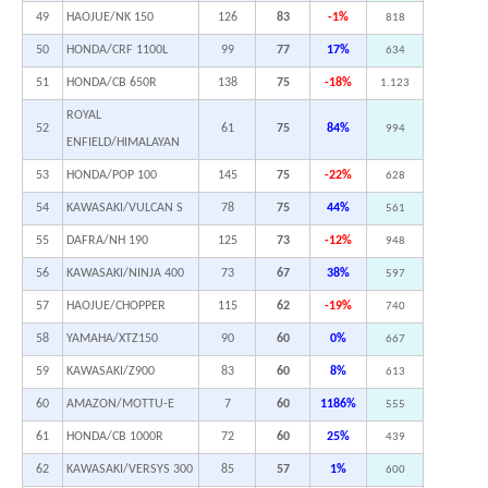
49
HAOJUE/NK 150
126
83
-1%
818
50
HONDA/CRF 1100L
99
77
17%
634
51
HONDA/CB 650R
138
75
-18%
1.123
ROYAL
52
61
75
84%
994
ENFIELD/HIMALAYAN
53
HONDA/POP 100
145
75
-22%
628
54
KAWASAKI/VULCAN S
78
75
44%
561
55
DAFRA/NH 190
125
73
-12%
948
56
KAWASAKI/NINJA 400
73
67
38%
597
57
HAOJUE/CHOPPER
115
62
-19%
740
58
YAMAHA/XTZ150
90
60
0%
667
59
KAWASAKI/Z900
83
60
8%
613
60
AMAZON/MOTTU-E
7
60
1186%
555
61
HONDA/CB 1000R
72
60
25%
439
62
KAWASAKI/VERSYS 300
85
57
1%
600