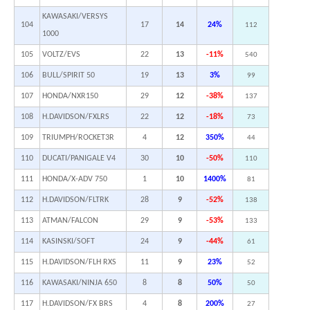
KAWASAKI/VERSYS
104
17
14
24%
112
1000
105
VOLTZ/EVS
22
13
-11%
540
106
BULL/SPIRIT 50
19
13
3%
99
107
HONDA/NXR150
29
12
-38%
137
108
H.DAVIDSON/FXLRS
22
12
-18%
73
109
TRIUMPH/ROCKET3R
4
12
350%
44
110
DUCATI/PANIGALE V4
30
10
-50%
110
111
HONDA/X-ADV 750
1
10
1400%
81
112
H.DAVIDSON/FLTRK
28
9
-52%
138
113
ATMAN/FALCON
29
9
-53%
133
114
KASINSKI/SOFT
24
9
-44%
61
115
H.DAVIDSON/FLH RXS
11
9
23%
52
116
KAWASAKI/NINJA 650
8
8
50%
50
117
H.DAVIDSON/FX BRS
4
8
200%
27