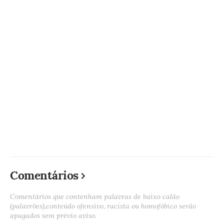
Comentários
Comentários que contenham palavras de baixo calão
(palavrões),conteúdo ofensivo, racista ou homofóbico serão
apagados sem prévio aviso.