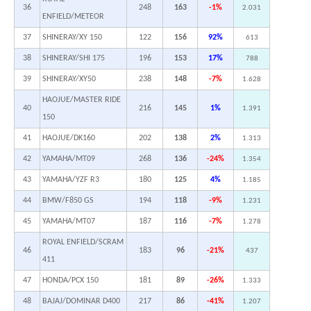
36
248
163
-1%
2.031
ENFIELD/METEOR
37
SHINERAY/XY 150
122
156
92%
613
38
SHINERAY/SHI 175
196
153
17%
788
39
SHINERAY/XY50
238
148
-7%
1.628
HAOJUE/MASTER RIDE
40
216
145
1%
1.391
150
41
HAOJUE/DK160
202
138
2%
1.313
42
YAMAHA/MT09
268
136
-24%
1.354
43
YAMAHA/YZF R3
180
125
4%
1.185
44
BMW/F850 GS
194
118
-9%
1.231
45
YAMAHA/MT07
187
116
-7%
1.278
ROYAL ENFIELD/SCRAM
46
183
96
-21%
437
411
47
HONDA/PCX 150
181
89
-26%
1.333
48
BAJAJ/DOMINAR D400
217
86
-41%
1.207