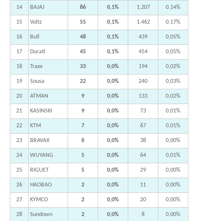
14
BAJAJ
86
0,1%
1.207
0,14%
15
Voltz
55
0,1%
1.462
0,17%
16
Bull
48
0,1%
439
0,05%
17
Ducati
45
0,1%
454
0,05%
18
Traxx
33
0,0%
194
0,02%
19
Sousa
22
0,0%
240
0,03%
20
ATMAN
9
0,0%
133
0,02%
21
KASINSKI
9
0,0%
73
0,01%
22
KTM
7
0,0%
67
0,01%
23
BRAVAX
6
0,0%
38
0,00%
24
WUYANG
5
0,0%
64
0,01%
25
RIGUET
5
0,0%
29
0,00%
26
HAOBAO
2
0,0%
11
0,00%
27
KYMCO
2
0,0%
20
0,00%
28
Sundown
2
0,0%
8
0,00%