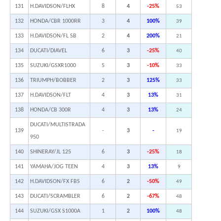
131
H.DAVIDSON/FLHX
8
4
-25%
53
132
HONDA/CBR 1000RR
3
4
100%
39
133
H.DAVIDSON/FL SB
2
4
200%
21
134
DUCATI/DIAVEL
6
3
-25%
40
135
SUZUKI/GSXR1000
5
3
-10%
33
136
TRIUMPH/BOBBER
2
3
125%
33
137
H.DAVIDSON/FLT
4
3
13%
31
138
HONDA/CB 300R
4
3
13%
24
DUCATI/MULTISTRADA
139
-
3
-
19
950
140
SHINERAY/JL 125
6
3
-25%
18
141
YAMAHA/JOG TEEN
4
3
13%
9
142
H.DAVIDSON/FX FBS
6
2
-50%
49
143
DUCATI/SCRAMBLER
6
2
-67%
48
144
SUZUKI/GSX S1000A
1
2
100%
48