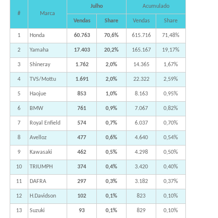
Julho
Acumulado
#
Marca
Vendas
Share
Vendas
Share
1
Honda
60.763
70,6%
615.716
71,48%
2
Yamaha
17.403
20,2%
165.167
19,17%
3
Shineray
1.762
2,0%
14.365
1,67%
4
TVS/Mottu
1.691
2,0%
22.322
2,59%
5
Haojue
853
1,0%
8.163
0,95%
6
BMW
761
0,9%
7.067
0,82%
7
Royal Enfield
574
0,7%
6.037
0,70%
8
Avelloz
477
0,6%
4.640
0,54%
9
Kawasaki
462
0,5%
4.298
0,50%
10
TRIUMPH
374
0,4%
3.420
0,40%
11
DAFRA
297
0,3%
3.182
0,37%
12
H.Davidson
102
0,1%
823
0,10%
13
Suzuki
93
0,1%
829
0,10%