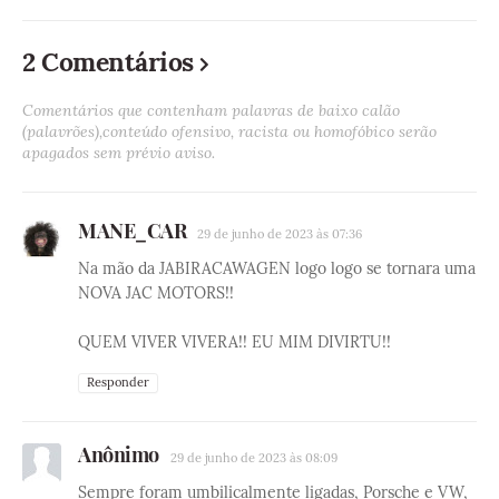
2 Comentários
Comentários que contenham palavras de baixo calão
(palavrões),conteúdo ofensivo, racista ou homofóbico serão
apagados sem prévio aviso.
MANE_CAR
29 de junho de 2023 às 07:36
Na mão da JABIRACAWAGEN logo logo se tornara uma
NOVA JAC MOTORS!!
QUEM VIVER VIVERA!! EU MIM DIVIRTU!!
Responder
Anônimo
29 de junho de 2023 às 08:09
Sempre foram umbilicalmente ligadas, Porsche e VW,