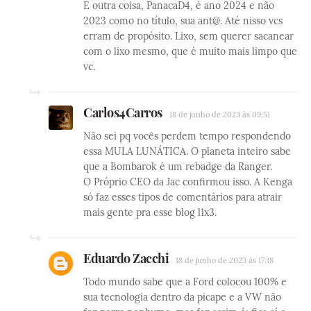
E outra coisa, PanacaD4, é ano 2024 e não
2023 como no título, sua ant@. Até nisso vcs
erram de propósito. Lixo, sem querer sacanear
com o lixo mesmo, que é muito mais limpo que
vc.
Carlos4Carros
18 de junho de 2023 às 09:51
Não sei pq vocês perdem tempo respondendo
essa MULA LUNÁTICA. O planeta inteiro sabe
que a Bombarok é um rebadge da Ranger.
O Próprio CEO da Jac confirmou isso. A Kenga
só faz esses tipos de comentários para atrair
mais gente pra esse blog l1x3.
Eduardo Zacchi
18 de junho de 2023 às 17:18
Todo mundo sabe que a Ford colocou 100% e
sua tecnologia dentro da picape e a VW não