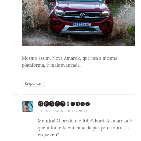
Mesmo assim, Nova Amarok, que usa a mesma
plataforma, é mais avançada.
Responder
🅞🅡🅓🅔🅟 🚦 ❶❾❽❷
17 de junho de 2023 às 20:52
Mentira! O produto é 100% Ford. A amaroka é
quem foi feita em cima da picape da Ford! Já
esqueceu?