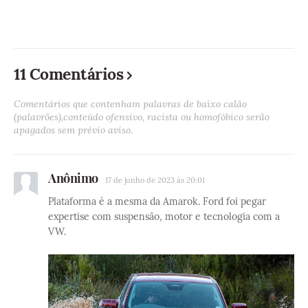
11 Comentários
Comentários que contenham palavras de baixo calão
(palavrões),conteúdo ofensivo, racista ou homofóbico serão
apagados sem prévio aviso.
Anônimo
17 de junho de 2023 às 20:01
Plataforma é a mesma da Amarok. Ford foi pegar
expertise com suspensão, motor e tecnologia com a
VW.