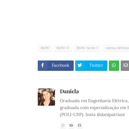
BMW
BMW-i7
BMW-Serie-7
carros elétric
Facebook
Twitter
Daniela
Graduada em Engenharia Elétrica, 
graduada com especialização em E
(POLI-USP). Insta @danipatriani