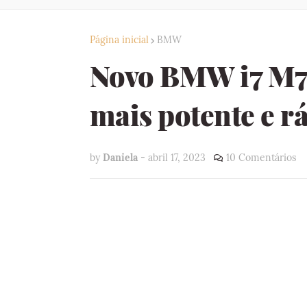
Página inicial
BMW
Novo BMW i7 M70
mais potente e r
by
Daniela
-
abril 17, 2023
10 Comentários