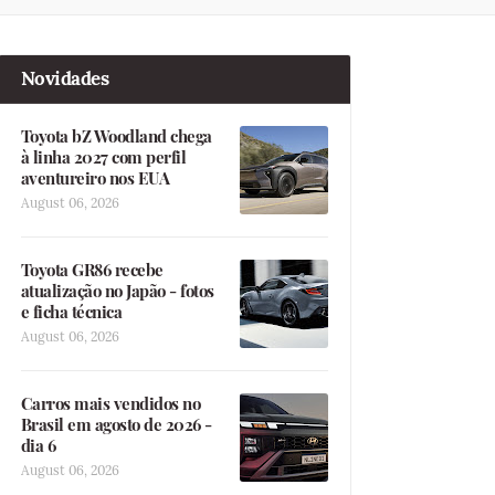
Novidades
Toyota bZ Woodland chega
à linha 2027 com perfil
aventureiro nos EUA
August 06, 2026
Toyota GR86 recebe
atualização no Japão - fotos
e ficha técnica
August 06, 2026
Carros mais vendidos no
Brasil em agosto de 2026 -
dia 6
August 06, 2026