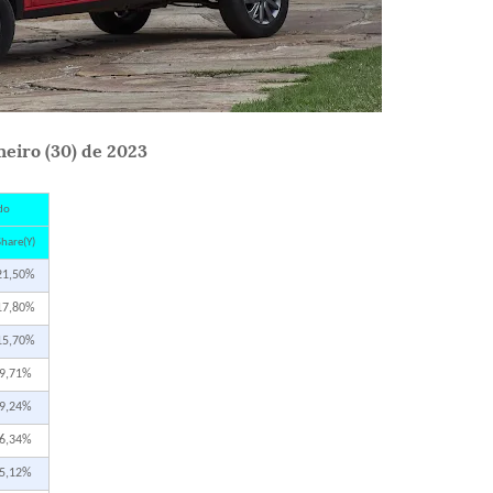
eiro (30) de 2023
do
hare(Y)
21,50%
17,80%
15,70%
9,71%
9,24%
6,34%
5,12%