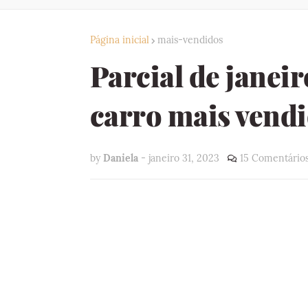
Página inicial
mais-vendidos
Parcial de janei
carro mais vendi
by
Daniela
-
janeiro 31, 2023
15 Comentário