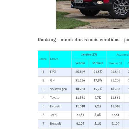
Ranking - montadoras mais vendidas - jan
Janeiro (23)
Acumula
Rank
Marca
Vendas
M Share
Vendas (Y)
S
1
FIAT
25.649
21,5%
25.649
2
GM
21.236
17,8%
21.236
3
Volkswagen
18.733
15,7%
18.733
4
Toyota
11.581
9,7%
11.581
5
Hyundai
11.018
9,2%
11.018
6
Jeep
7.561
6,3%
7.561
7
Renault
6.104
5,1%
6.104