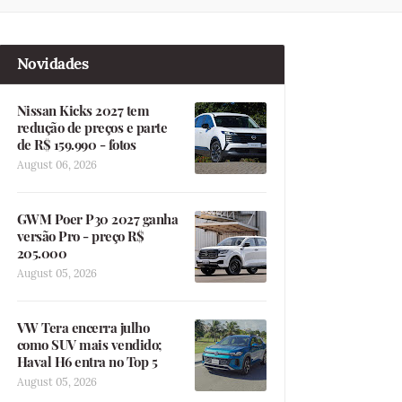
Novidades
Nissan Kicks 2027 tem
redução de preços e parte
de R$ 159.990 - fotos
August 06, 2026
GWM Poer P30 2027 ganha
versão Pro - preço R$
205.000
August 05, 2026
VW Tera encerra julho
como SUV mais vendido;
Haval H6 entra no Top 5
August 05, 2026