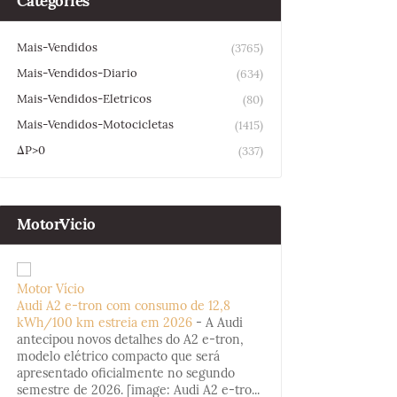
Categories
Mais-Vendidos
(3765)
Mais-Vendidos-Diario
(634)
Mais-Vendidos-Eletricos
(80)
Mais-Vendidos-Motocicletas
(1415)
ΔP>0
(337)
MotorVicio
Motor Vício
Audi A2 e-tron com consumo de 12,8
kWh/100 km estreia em 2026
-
A Audi
antecipou novos detalhes do A2 e-tron,
modelo elétrico compacto que será
apresentado oficialmente no segundo
semestre de 2026. [image: Audi A2 e-tro...