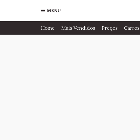
MENU
Home
Mais Vendidos
Preços
Carros