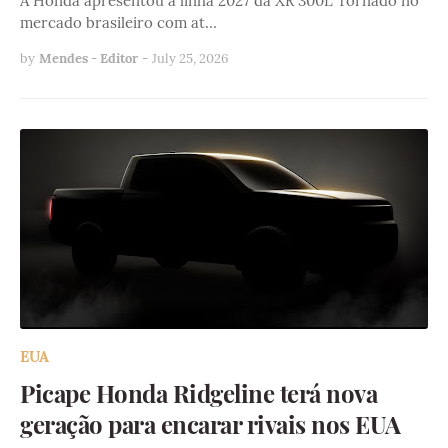
A Honda apresentou a linha 2027 da XR 300L Tornado no
mercado brasileiro com at…
by
Mendes - Editor
-
July 25, 2026
EUA
Picape Honda Ridgeline terá nova
geração para encarar rivais nos EUA