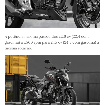
A potência máxima passou dos 22,6 cv (22,4 com
gasolina) a 7.500 rpm para 24,7 cv (24,5 com gasolina) à
mesma rotação.