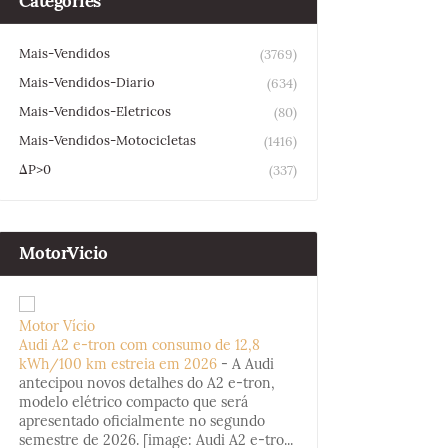
Categories
Mais-Vendidos
(3769)
Mais-Vendidos-Diario
(634)
Mais-Vendidos-Eletricos
(80)
Mais-Vendidos-Motocicletas
(1416)
ΔP>0
(337)
MotorVicio
Motor Vício
Audi A2 e-tron com consumo de 12,8
kWh/100 km estreia em 2026
-
A Audi
antecipou novos detalhes do A2 e-tron,
modelo elétrico compacto que será
apresentado oficialmente no segundo
semestre de 2026. [image: Audi A2 e-tro...