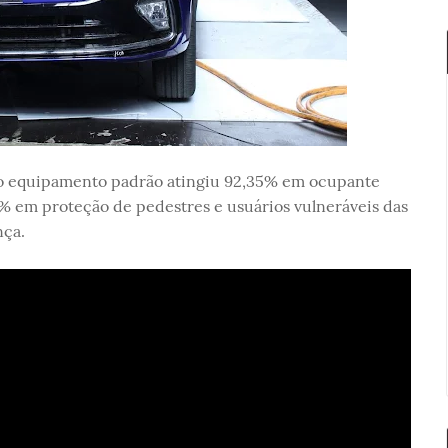
mo equipamento padrão atingiu 92,35% em ocupante
9% em proteção de pedestres e usuários vulneráveis das
nça.