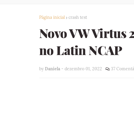
Página inicial
crash test
Novo VW Virtus 2
no Latin NCAP
by
Daniela
-
dezembro 01, 2022
37 Comentá