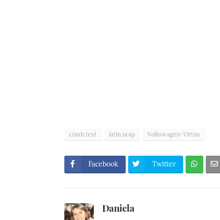
crash test
latin ncap
Volkswagen-Virtus
Facebook
Twitter
Daniela