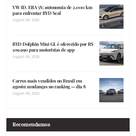
VW ID. ERA 5S: autonomia de 2.000 km
para enfrentar BYD Seal
August 08, 2026
BYD Dolphin Mini GL é oferecido por R$
109.990 para motoristas de app
August 08, 2026
Carros mais vendidos no Brasil em
agosto: mudanças no ranking — dia 8
August 08, 2026
Recomendamos