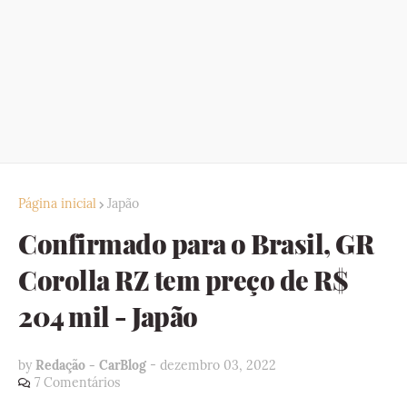
Página inicial
Japão
Confirmado para o Brasil, GR
Corolla RZ tem preço de R$
204 mil - Japão
by
Redação - CarBlog
-
dezembro 03, 2022
7 Comentários