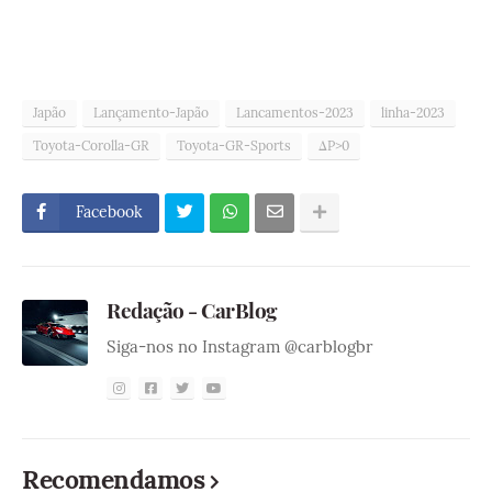
Japão
Lançamento-Japão
Lancamentos-2023
linha-2023
Toyota-Corolla-GR
Toyota-GR-Sports
ΔP>0
Facebook
Redação - CarBlog
Siga-nos no Instagram @carblogbr
Recomendamos