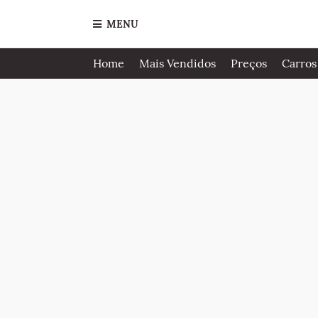
MENU
Home
Mais Vendidos
Preços
Carros