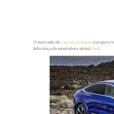
O mercado de
carros premium
europeu reg
liderança da montadora alemã
Audi
.