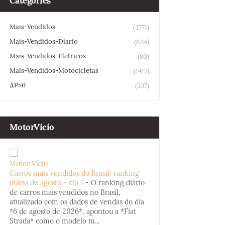
Categories
Mais-Vendidos
(3771)
Mais-Vendidos-Diario
(634)
Mais-Vendidos-Eletricos
(80)
Mais-Vendidos-Motocicletas
(1417)
ΔP>0
(337)
MotorVicio
Motor Vício
Carros mais vendidos do Brasil: ranking
diário de agosto - dia 7
-
O ranking diário
de carros mais vendidos no Brasil,
atualizado com os dados de vendas do dia
*6 de agosto de 2026*, apontou a *Fiat
Strada* como o modelo m...