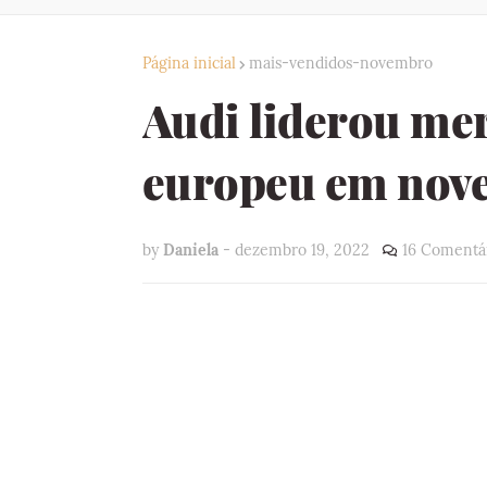
Página inicial
mais-vendidos-novembro
Audi liderou m
europeu em nov
by
Daniela
-
dezembro 19, 2022
16 Comentá