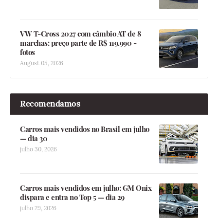
VW T-Cross 2027 com câmbio AT de 8
marchas: preço parte de R$ 119.990 -
fotos
August 05, 2026
Recomendamos
Carros mais vendidos no Brasil em julho
— dia 30
julho 30, 2026
Carros mais vendidos em julho: GM Onix
dispara e entra no Top 5 — dia 29
julho 29, 2026