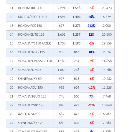
11
HONDA/XRE 300
2.294
1.518
-5%
25.473
12
MOTTU/SPORT 110I
1.591
1.403
26%
6.579
13
HONDA/PCX 160
627
1.373
213%
2.000
14
HONDA/ELITE 125
1.601
1.257
12%
20.800
15
YAMAHA/YS150 FAZER
1.730
1.190
-2%
19.556
16
YAMAHA/NEO 125
985
816
18%
9.376
17
YAMAHA/CROSSER 150
1.183
757
-9%
14.658
18
YAMAHA/NMAX
1.060
718
-3%
15.786
19
SHINERAY/XY 50
927
613
-6%
10.932
20
HONDA/ADV 150
992
609
-12%
11.228
21
YAMAHA/FLUO 125
748
560
7%
7.468
22
YAMAHA/YBR 125
840
473
-20%
10.868
23
AVELLOZ/AZ1
682
473
-1%
6.987
24
SHINERAY/XY 125
660
433
-6%
7.584