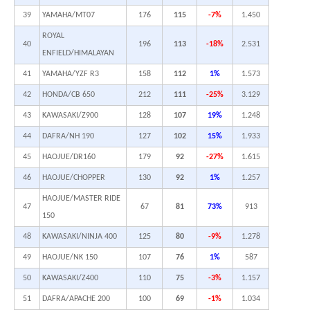
39
YAMAHA/MT07
176
115
-7%
1.450
ROYAL
40
196
113
-18%
2.531
ENFIELD/HIMALAYAN
41
YAMAHA/YZF R3
158
112
1%
1.573
42
HONDA/CB 650
212
111
-25%
3.129
43
KAWASAKI/Z900
128
107
19%
1.248
44
DAFRA/NH 190
127
102
15%
1.933
45
HAOJUE/DR160
179
92
-27%
1.615
46
HAOJUE/CHOPPER
130
92
1%
1.257
HAOJUE/MASTER RIDE
47
67
81
73%
913
150
48
KAWASAKI/NINJA 400
125
80
-9%
1.278
49
HAOJUE/NK 150
107
76
1%
587
50
KAWASAKI/Z400
110
75
-3%
1.157
51
DAFRA/APACHE 200
100
69
-1%
1.034