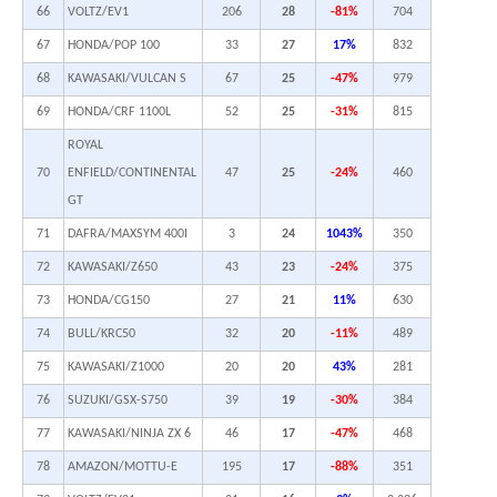
66
VOLTZ/EV1
206
28
-81%
704
67
HONDA/POP 100
33
27
17%
832
68
KAWASAKI/VULCAN S
67
25
-47%
979
69
HONDA/CRF 1100L
52
25
-31%
815
ROYAL
70
ENFIELD/CONTINENTAL
47
25
-24%
460
GT
71
DAFRA/MAXSYM 400I
3
24
1043%
350
72
KAWASAKI/Z650
43
23
-24%
375
73
HONDA/CG150
27
21
11%
630
74
BULL/KRC50
32
20
-11%
489
75
KAWASAKI/Z1000
20
20
43%
281
76
SUZUKI/GSX-S750
39
19
-30%
384
77
KAWASAKI/NINJA ZX 6
46
17
-47%
468
78
AMAZON/MOTTU-E
195
17
-88%
351