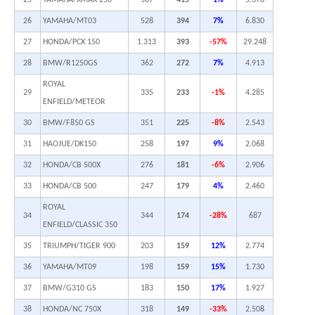
25
YAMAHA/XMAX 250
587
415
1%
5.378
26
YAMAHA/MT03
528
394
7%
6.830
27
HONDA/PCX 150
1.313
393
-57%
29.248
28
BMW/R1250GS
362
272
7%
4.913
ROYAL
29
335
233
-1%
4.285
ENFIELD/METEOR
30
BMW/F850 GS
351
225
-8%
2.543
31
HAOJUE/DK150
258
197
9%
2.068
32
HONDA/CB 500X
276
181
-6%
2.906
33
HONDA/CB 500
247
179
4%
2.460
ROYAL
34
344
174
-28%
687
ENFIELD/CLASSIC 350
35
TRIUMPH/TIGER 900
203
159
12%
2.774
36
YAMAHA/MT09
198
159
15%
1.730
37
BMW/G310 GS
183
150
17%
1.927
38
HONDA/NC 750X
318
149
-33%
2.508