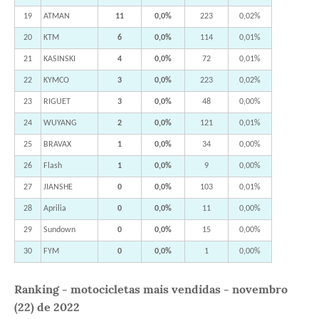
19
ATMAN
11
0,0%
223
0,02%
20
KTM
6
0,0%
114
0,01%
21
KASINSKI
4
0,0%
72
0,01%
22
KYMCO
3
0,0%
223
0,02%
23
RIGUET
3
0,0%
48
0,00%
24
WUYANG
2
0,0%
121
0,01%
25
BRAVAX
1
0,0%
34
0,00%
26
Flash
1
0,0%
9
0,00%
27
JIANSHE
0
0,0%
103
0,01%
28
Aprilia
0
0,0%
11
0,00%
29
Sundown
0
0,0%
15
0,00%
30
FYM
0
0,0%
1
0,00%
Ranking - motocicletas mais vendidas - novembro
(22) de 2022