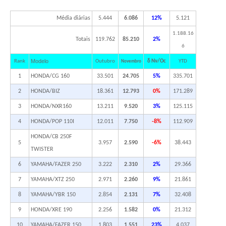
Média diárias
5.444
6.086
12%
5.121
1.188.16
Totais
119.762
85.210
2%
6
Modelo
Rank
Outubro
δ Nv/Oc
YTD
Novembro
1
HONDA/CG 160
33.501
24.705
5%
335.701
2
HONDA/BIZ
18.361
12.793
0%
171.289
3
HONDA/NXR160
13.211
9.520
3%
125.115
4
HONDA/POP 110I
12.011
7.750
-8%
112.909
HONDA/CB 250F
5
3.957
2.590
-6%
38.443
TWISTER
6
YAMAHA/FAZER 250
3.222
2.310
2%
29.366
7
YAMAHA/XTZ 250
2.971
2.260
9%
21.861
8
YAMAHA/YBR 150
2.854
2.131
7%
32.408
9
HONDA/XRE 190
2.256
1.582
0%
21.312
10
YAMAHA/FAZER 150
1.803
1.551
23%
4.037