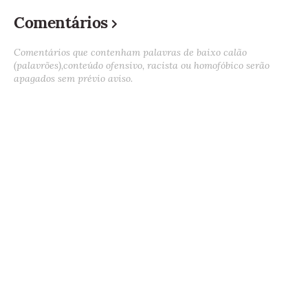
Comentários
Comentários que contenham palavras de baixo calão
(palavrões),conteúdo ofensivo, racista ou homofóbico serão
apagados sem prévio aviso.