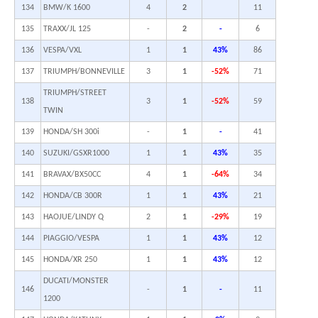
134
BMW/K 1600
4
2
11
135
TRAXX/JL 125
-
2
-
6
136
VESPA/VXL
1
1
43%
86
137
TRIUMPH/BONNEVILLE
3
1
-52%
71
TRIUMPH/STREET
138
3
1
-52%
59
TWIN
139
HONDA/SH 300i
-
1
-
41
140
SUZUKI/GSXR1000
1
1
43%
35
141
BRAVAX/BX50CC
4
1
-64%
34
142
HONDA/CB 300R
1
1
43%
21
143
HAOJUE/LINDY Q
2
1
-29%
19
144
PIAGGIO/VESPA
1
1
43%
12
145
HONDA/XR 250
1
1
43%
12
DUCATI/MONSTER
146
-
1
-
11
1200