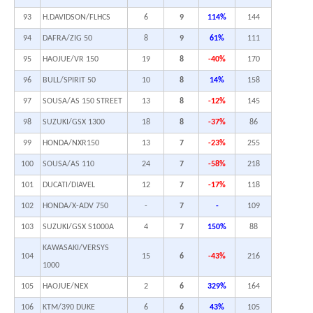
93
H.DAVIDSON/FLHCS
6
9
114%
144
94
DAFRA/ZIG 50
8
9
61%
111
95
HAOJUE/VR 150
19
8
-40%
170
96
BULL/SPIRIT 50
10
8
14%
158
97
SOUSA/AS 150 STREET
13
8
-12%
145
98
SUZUKI/GSX 1300
18
8
-37%
86
99
HONDA/NXR150
13
7
-23%
255
100
SOUSA/AS 110
24
7
-58%
218
101
DUCATI/DIAVEL
12
7
-17%
118
102
HONDA/X-ADV 750
-
7
-
109
103
SUZUKI/GSX S1000A
4
7
150%
88
KAWASAKI/VERSYS
104
15
6
-43%
216
1000
105
HAOJUE/NEX
2
6
329%
164
106
KTM/390 DUKE
6
6
43%
105