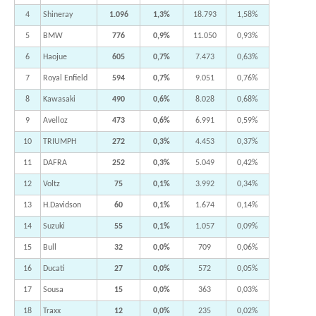
4
Shineray
1.096
1,3%
18.793
1,58%
5
BMW
776
0,9%
11.050
0,93%
6
Haojue
605
0,7%
7.473
0,63%
7
Royal Enfield
594
0,7%
9.051
0,76%
8
Kawasaki
490
0,6%
8.028
0,68%
9
Avelloz
473
0,6%
6.991
0,59%
10
TRIUMPH
272
0,3%
4.453
0,37%
11
DAFRA
252
0,3%
5.049
0,42%
12
Voltz
75
0,1%
3.992
0,34%
13
H.Davidson
60
0,1%
1.674
0,14%
14
Suzuki
55
0,1%
1.057
0,09%
15
Bull
32
0,0%
709
0,06%
16
Ducati
27
0,0%
572
0,05%
17
Sousa
15
0,0%
363
0,03%
18
Traxx
12
0,0%
235
0,02%