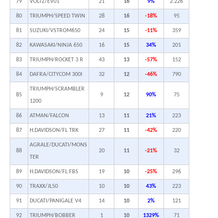
79
VOLTZ/EV01
21
16
9%
2.226
80
TRIUMPH/SPEED TWIN
28
16
-18%
95
81
SUZUKI/VSTROM650
24
15
-11%
359
82
KAWASAKI/NINJA 650
16
15
34%
201
83
TRIUMPH/ROCKET 3 R
43
13
-57%
152
84
DAFRA/CITYCOM 300I
32
12
-46%
790
TRIUMPH/SCRAMBLER
85
9
12
90%
75
1200
86
ATMAN/FALCON
13
11
21%
223
87
H.DAVIDSON/FL TRK
27
11
-42%
220
AGRALE/DUCATI/MONS
88
20
11
-21%
32
TER
89
H.DAVIDSON/FL FBS
19
10
-25%
296
90
TRAXX/JL50
10
10
43%
223
91
DUCATI/PANIGALE V4
14
10
2%
121
92
TRIUMPH/BOBBER
1
10
1329%
71