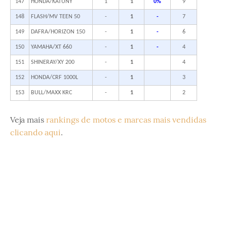
147
HONDA/KATUNY
1
1
0%
9
148
FLASH/MV TEEN 50
-
1
-
7
149
DAFRA/HORIZON 150
-
1
-
6
150
YAMAHA/XT 660
-
1
-
4
151
SHINERAY/XY 200
-
1
4
152
HONDA/CRF 1000L
-
1
3
153
BULL/MAXX KRC
-
1
2
Veja mais
rankings de motos e marcas mais vendidas
clicando aqui
.