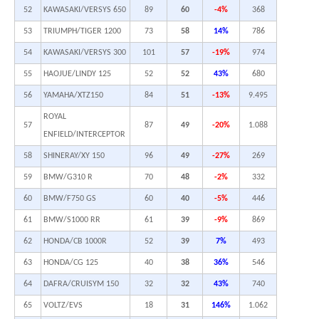
52
KAWASAKI/VERSYS 650
89
60
-4%
368
53
TRIUMPH/TIGER 1200
73
58
14%
786
54
KAWASAKI/VERSYS 300
101
57
-19%
974
55
HAOJUE/LINDY 125
52
52
43%
680
56
YAMAHA/XTZ150
84
51
-13%
9.495
ROYAL
57
87
49
-20%
1.088
ENFIELD/INTERCEPTOR
58
SHINERAY/XY 150
96
49
-27%
269
59
BMW/G310 R
70
48
-2%
332
60
BMW/F750 GS
60
40
-5%
446
61
BMW/S1000 RR
61
39
-9%
869
62
HONDA/CB 1000R
52
39
7%
493
63
HONDA/CG 125
40
38
36%
546
64
DAFRA/CRUISYM 150
32
32
43%
740
65
VOLTZ/EVS
18
31
146%
1.062