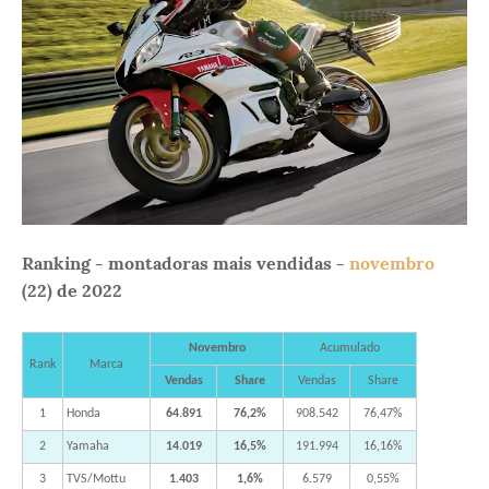
Ranking - montadoras mais vendidas -
novembro
(22) de 2022
Novembro
Acumulado
Rank
Marca
Vendas
Share
Vendas
Share
1
Honda
64.891
76,2%
908.542
76,47%
2
Yamaha
14.019
16,5%
191.994
16,16%
3
TVS/Mottu
1.403
1,6%
6.579
0,55%