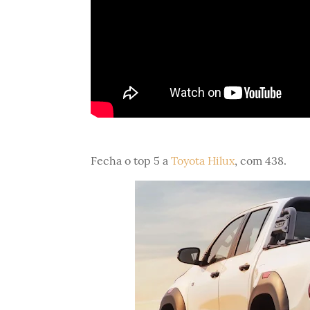
Fecha o top 5 a
Toyota Hilux
, com 438.