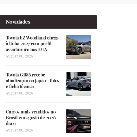
Novidades
Toyota bZ Woodland chega
à linha 2027 com perfil
aventureiro nos EUA
August 06, 2026
Toyota GR86 recebe
atualização no Japão - fotos
e ficha técnica
August 06, 2026
Carros mais vendidos no
Brasil em agosto de 2026 -
dia 6
August 06, 2026