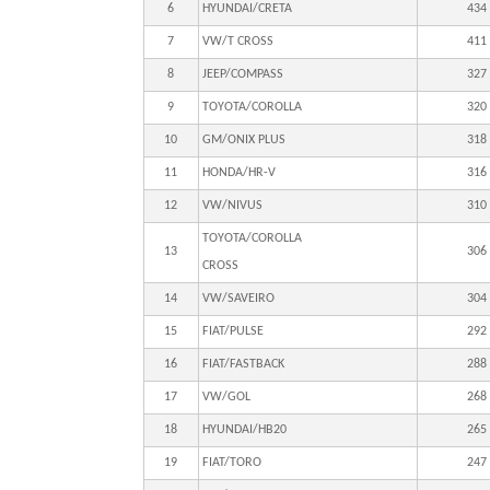
6
HYUNDAI/CRETA
434
7
VW/T CROSS
411
8
JEEP/COMPASS
327
9
TOYOTA/COROLLA
320
10
GM/ONIX PLUS
318
11
HONDA/HR-V
316
12
VW/NIVUS
310
TOYOTA/COROLLA
13
306
CROSS
14
VW/SAVEIRO
304
15
FIAT/PULSE
292
16
FIAT/FASTBACK
288
17
VW/GOL
268
18
HYUNDAI/HB20
265
19
FIAT/TORO
247