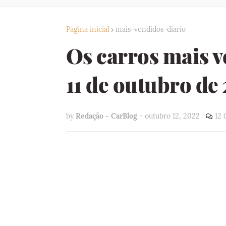
Página inicial
mais-vendidos-diario
Os carros mais v
11 de outubro de
by
Redação - CarBlog
-
outubro 12, 2022
12 