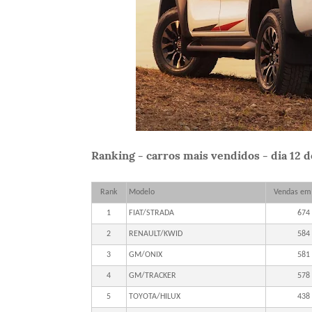
Ranking - carros mais vendidos - dia 12 
Rank
Modelo
Vendas em
1
FIAT/STRADA
674
2
RENAULT/KWID
584
3
GM/ONIX
581
4
GM/TRACKER
578
5
TOYOTA/HILUX
438