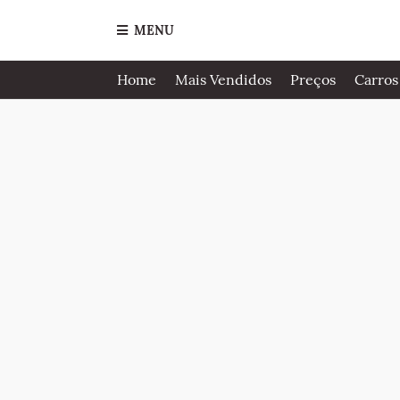
MENU
Home
Mais Vendidos
Preços
Carros