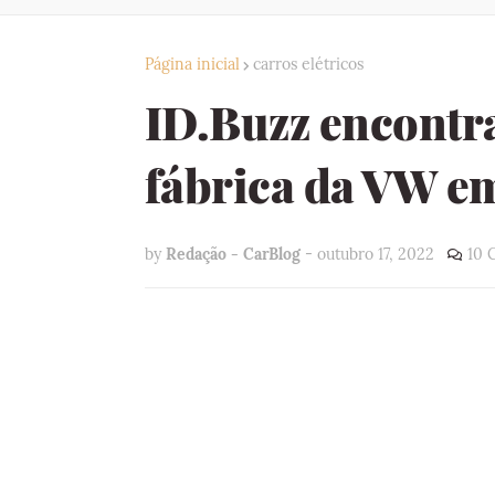
Página inicial
carros elétricos
ID.Buzz encontr
fábrica da VW e
by
Redação - CarBlog
-
outubro 17, 2022
10 