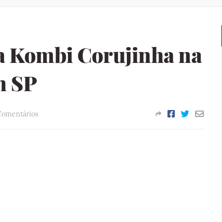
a Kombi Corujinha na
m SP
Comentários