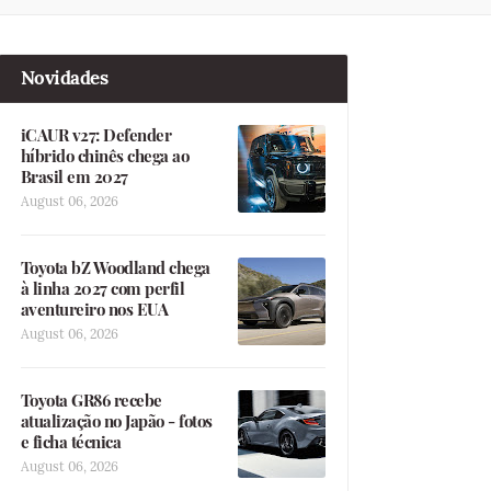
Novidades
iCAUR v27: Defender
híbrido chinês chega ao
Brasil em 2027
August 06, 2026
Toyota bZ Woodland chega
à linha 2027 com perfil
aventureiro nos EUA
August 06, 2026
Toyota GR86 recebe
atualização no Japão - fotos
e ficha técnica
August 06, 2026