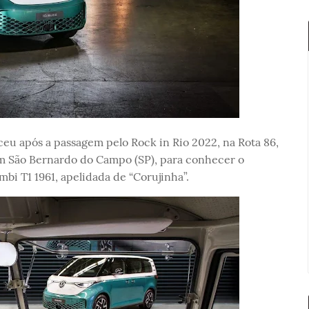
eu após a passagem pelo Rock in Rio 2022, na Rota 86,
em São Bernardo do Campo (SP), para conhecer o
i T1 1961, apelidada de “Corujinha”.