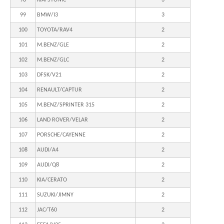
99
BMW/I3
3
100
TOYOTA/RAV4
2
101
M.BENZ/GLE
2
102
M.BENZ/GLC
2
103
DFSK/V21
2
104
RENAULT/CAPTUR
2
105
M.BENZ/SPRINTER 315
2
106
LAND ROVER/VELAR
2
107
PORSCHE/CAYENNE
2
108
AUDI/A4
2
109
AUDI/Q8
2
110
KIA/CERATO
2
111
SUZUKI/JIMNY
2
112
JAC/T60
2