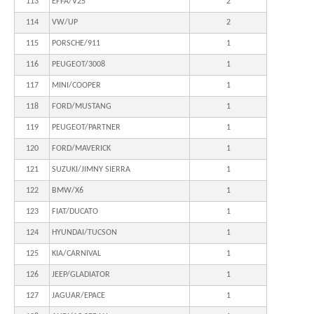
113
EFFA/V25
2
114
VW/UP
2
115
PORSCHE/911
1
116
PEUGEOT/3008
1
117
MINI/COOPER
1
118
FORD/MUSTANG
1
119
PEUGEOT/PARTNER
1
120
FORD/MAVERICK
1
121
SUZUKI/JIMNY SIERRA
1
122
BMW/X6
1
123
FIAT/DUCATO
1
124
HYUNDAI/TUCSON
1
125
KIA/CARNIVAL
1
126
JEEP/GLADIATOR
1
127
JAGUAR/EPACE
1