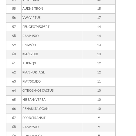
55
AUDI/E TRON
18
56
VW/VIRTUS
17
57
PEUGEOT/EXPERT
14
58
RAM/1500
14
59
BMW/X1
13
60
KIA/K2500
13
61
AUDI/Q3
12
62
KIA/SPORTAGE
12
63
FIAT/SCUDO
11
64
CITROEN/C4 CACTUS
10
65
NISSAN/VERSA
10
66
RENAULT/LOGAN
10
67
FORD/TRANSIT
9
68
RAM/2500
9