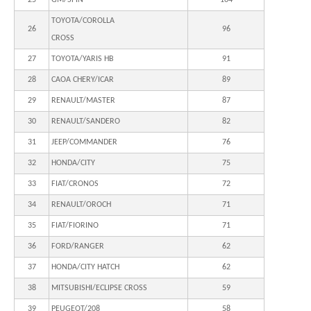
TOYOTA/COROLLA
26
96
CROSS
27
TOYOTA/YARIS HB
91
28
CAOA CHERY/ICAR
89
29
RENAULT/MASTER
87
30
RENAULT/SANDERO
82
31
JEEP/COMMANDER
76
32
HONDA/CITY
75
33
FIAT/CRONOS
72
34
RENAULT/OROCH
71
35
FIAT/FIORINO
71
36
FORD/RANGER
62
37
HONDA/CITY HATCH
62
38
MITSUBISHI/ECLIPSE CROSS
59
39
PEUGEOT/208
58