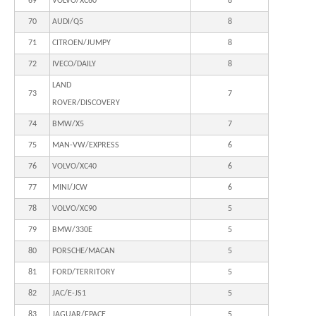
69
VOLVO/XC60
8
70
AUDI/Q5
8
71
CITROEN/JUMPY
8
72
IVECO/DAILY
8
LAND
73
7
ROVER/DISCOVERY
74
BMW/X5
7
75
MAN-VW/EXPRESS
6
76
VOLVO/XC40
6
77
MINI/JCW
6
78
VOLVO/XC90
5
79
BMW/330E
5
80
PORSCHE/MACAN
5
81
FORD/TERRITORY
5
82
JAC/E-JS1
5
83
JAGUAR/FPACE
5