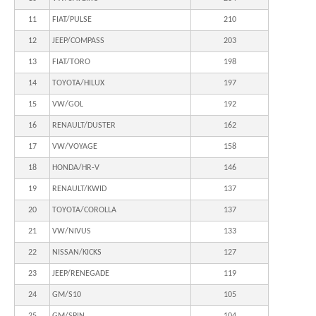
11
FIAT/PULSE
210
12
JEEP/COMPASS
203
13
FIAT/TORO
198
14
TOYOTA/HILUX
197
15
VW/GOL
192
16
RENAULT/DUSTER
162
17
VW/VOYAGE
158
18
HONDA/HR-V
146
19
RENAULT/KWID
137
20
TOYOTA/COROLLA
137
21
VW/NIVUS
133
22
NISSAN/KICKS
127
23
JEEP/RENEGADE
119
24
GM/S10
105
25
GM/SPIN
104