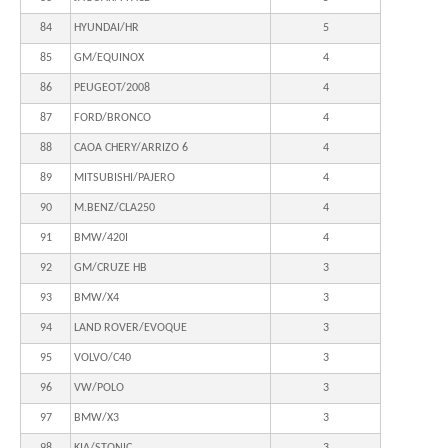
84
HYUNDAI/HR
5
85
GM/EQUINOX
4
86
PEUGEOT/2008
4
87
FORD/BRONCO
4
88
CAOA CHERY/ARRIZO 6
4
89
MITSUBISHI/PAJERO
4
90
M.BENZ/CLA250
4
91
BMW/420I
4
92
GM/CRUZE HB
3
93
BMW/X4
3
94
LAND ROVER/EVOQUE
3
95
VOLVO/C40
3
96
VW/POLO
3
97
BMW/X3
3
98
KIA/STONIC
3