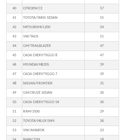
40
CITROEN/C3
57
41
TOYOTA/YARIS SEDAN
55
42
MITSUBISHI/L200
54
43
VW/TAOS
51
44
GM/TRAILBLAZER
47
45
CAOA CHERY/TIGGO 8
47
46
HYUNDAI/HB20S
39
47
CAOA CHERY/TIGGO 7
39
48
NISSAN/FRONTIER
31
49
GM/CRUZE SEDAN
30
50
CAOA CHERY/TIGGO 5X
30
51
RAM/3500
29
52
TOYOTA/HILUX SW4
26
53
VW/AMAROK
23
54
BMW/320I
18