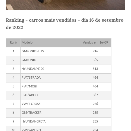
Ranking - carros mais vendidos - dia 16 de setembro
de 2022
Rank
Modelo
Vendas em 16/09
1
GM/ONIX PLUS
916
2
GM/ONIX
565
3
HYUNDAI/HB20
513
4
FIAT/STRADA
464
5
FIAT/MOBI
464
6
FIAT/ARGO
367
7
VW/T CROSS
256
8
GM/TRACKER
235
9
HYUNDAI/CRETA
235
10
VW/SAVEIRO
234