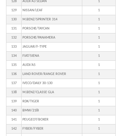
128
AUDI/A3 SEDAN
1
129
NISSAN/LEAF
1
130
M.BENZ/SPRINTER 314
1
131
PORSCHE/TAYCAN
1
132
PORSCHE/PANAMERA
1
133
JAGUAR/F-TYPE
1
134
FIAT/SIENA
1
135
AUDI/A5
1
136
LAND ROVER/RANGE ROVER
1
137
IVECO/DAILY 30-130
1
138
M.BENZ/CLASSE GLA
1
139
RDK/TIGER
1
140
BMW/218I
1
141
PEUGEOT/BOXER
1
142
FYBER/FYBER
1