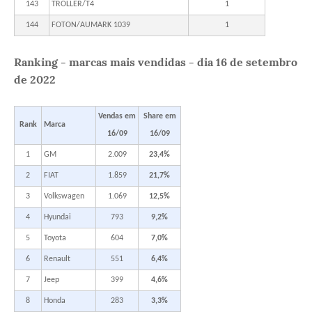
143
TROLLER/T4
1
144
FOTON/AUMARK 1039
1
Ranking - marcas mais vendidas - dia 16 de setembro
de 2022
Vendas em
Share em
Rank
Marca
16/09
16/09
1
GM
2.009
23,4%
2
FIAT
1.859
21,7%
3
Volkswagen
1.069
12,5%
4
Hyundai
793
9,2%
5
Toyota
604
7,0%
6
Renault
551
6,4%
7
Jeep
399
4,6%
8
Honda
283
3,3%