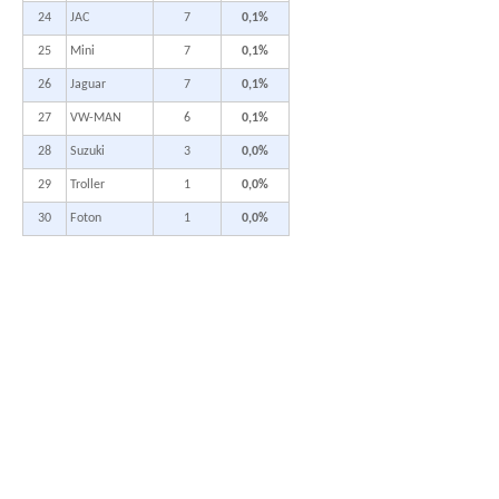
24
JAC
7
0,1%
25
Mini
7
0,1%
26
Jaguar
7
0,1%
27
VW-MAN
6
0,1%
28
Suzuki
3
0,0%
29
Troller
1
0,0%
30
Foton
1
0,0%