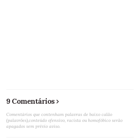
9 Comentários
Comentários que contenham palavras de baixo calão
(palavrões),conteúdo ofensivo, racista ou homofóbico serão
apagados sem prévio aviso.