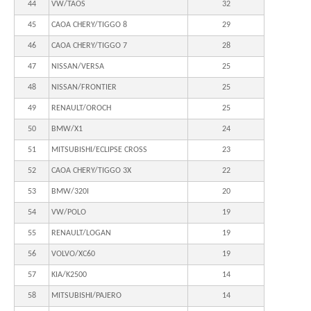
44
VW/TAOS
32
45
CAOA CHERY/TIGGO 8
29
46
CAOA CHERY/TIGGO 7
28
47
NISSAN/VERSA
25
48
NISSAN/FRONTIER
25
49
RENAULT/OROCH
25
50
BMW/X1
24
51
MITSUBISHI/ECLIPSE CROSS
23
52
CAOA CHERY/TIGGO 3X
22
53
BMW/320I
20
54
VW/POLO
19
55
RENAULT/LOGAN
19
56
VOLVO/XC60
19
57
KIA/K2500
14
58
MITSUBISHI/PAJERO
14