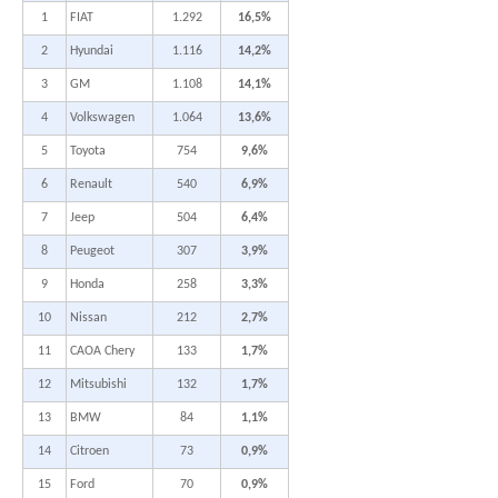
1
FIAT
1.292
16,5%
2
Hyundai
1.116
14,2%
3
GM
1.108
14,1%
4
Volkswagen
1.064
13,6%
5
Toyota
754
9,6%
6
Renault
540
6,9%
7
Jeep
504
6,4%
8
Peugeot
307
3,9%
9
Honda
258
3,3%
10
Nissan
212
2,7%
11
CAOA Chery
133
1,7%
12
Mitsubishi
132
1,7%
13
BMW
84
1,1%
14
Citroen
73
0,9%
15
Ford
70
0,9%