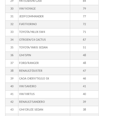
29
MITSUBISHI/L200
84
30
VW/VOYAGE
79
31
JEEP/COMMANDER
77
32
FIAT/FIORINO
72
33
TOYOTA/HILUX SW4
71
34
CITROEN/C4 CACTUS
67
35
TOYOTA/YARIS SEDAN
51
36
GM/SPIN
48
37
FORD/RANGER
48
38
RENAULT/DUSTER
47
39
CAOA CHERY/TIGGO 5X
46
40
VW/SAVEIRO
41
41
VW/VIRTUS
40
42
RENAULT/SANDERO
39
43
GM/CRUZE SEDAN
38