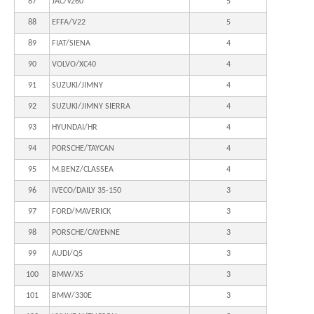
87
JAC/v260
5
88
EFFA/V22
5
89
FIAT/SIENA
4
90
VOLVO/XC40
4
91
SUZUKI/JIMNY
4
92
SUZUKI/JIMNY SIERRA
4
93
HYUNDAI/HR
4
94
PORSCHE/TAYCAN
4
95
M.BENZ/CLASSEA
4
96
IVECO/DAILY 35-150
3
97
FORD/MAVERICK
3
98
PORSCHE/CAYENNE
3
99
AUDI/Q5
3
100
BMW/X5
3
101
BMW/330E
3