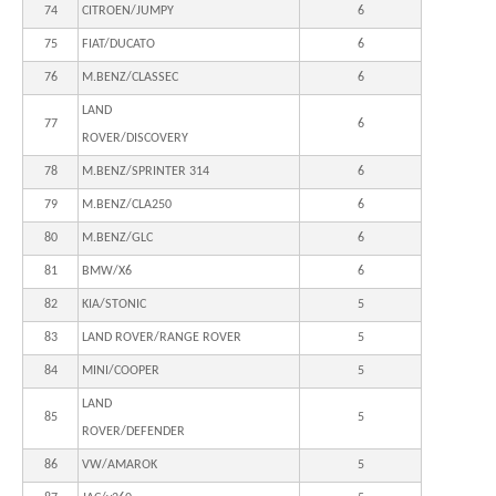
74
CITROEN/JUMPY
6
75
FIAT/DUCATO
6
76
M.BENZ/CLASSEC
6
LAND
77
6
ROVER/DISCOVERY
78
M.BENZ/SPRINTER 314
6
79
M.BENZ/CLA250
6
80
M.BENZ/GLC
6
81
BMW/X6
6
82
KIA/STONIC
5
83
LAND ROVER/RANGE ROVER
5
84
MINI/COOPER
5
LAND
85
5
ROVER/DEFENDER
86
VW/AMAROK
5