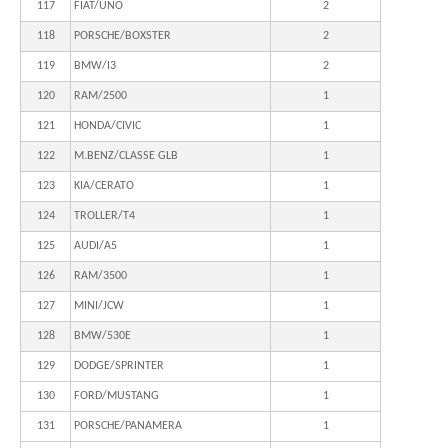
117
FIAT/UNO
2
118
PORSCHE/BOXSTER
2
119
BMW/I3
2
120
RAM/2500
1
121
HONDA/CIVIC
1
122
M.BENZ/CLASSE GLB
1
123
KIA/CERATO
1
124
TROLLER/T4
1
125
AUDI/A5
1
126
RAM/3500
1
127
MINI/JCW
1
128
BMW/530E
1
129
DODGE/SPRINTER
1
130
FORD/MUSTANG
1
131
PORSCHE/PANAMERA
1