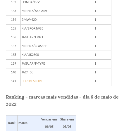
132
HONDA/CRV
1
133
M.BENZ/A45 AMG
1
134
BMW/420I
1
135
KIA/SPORTAGE
1
136
JAGUAR/EPACE
1
137
M.BENZ/CLASSEE
1
138
KIA/UK2500
1
139
JAGUAR/F-TYPE
1
140
JAC/T50
1
141
FORD/ESCORT
1
Ranking - marcas mais vendidas - dia 6 de maio de
2022
Vendas em
Share em
Rank
Marca
06/05
06/05