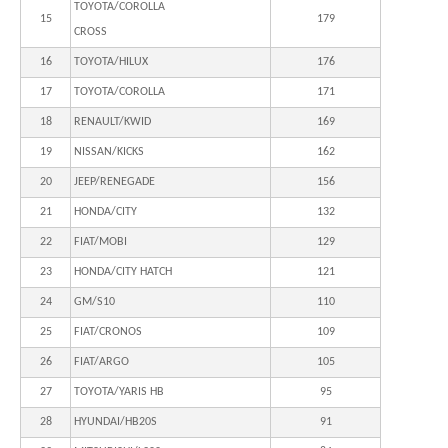
TOYOTA/COROLLA
15
179
CROSS
16
TOYOTA/HILUX
176
17
TOYOTA/COROLLA
171
18
RENAULT/KWID
169
19
NISSAN/KICKS
162
20
JEEP/RENEGADE
156
21
HONDA/CITY
132
22
FIAT/MOBI
129
23
HONDA/CITY HATCH
121
24
GM/S10
110
25
FIAT/CRONOS
109
26
FIAT/ARGO
105
27
TOYOTA/YARIS HB
95
28
HYUNDAI/HB20S
91