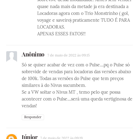
quase nada mais da metade ja era destinada a
Locadoras agora com o Trio Monstrinho ( gol,
voyage e saveiro) praticamente TUDO É PARA
LOCADORAS.
APENAS ESSES FATOS!!
Anônimo
7 de maio de 2022 às 09:15
Só se quiser acabar de vez com o Pulse....pq o Pulse só
sobrevide de vendas para locadoras das versões abaixo
de 100k. Todas as versões do Pulse que tem preços
similares à do Nivus sucumbem.
Se a VW soltar o Nivus MT , temo pelo que possa
acontecer com o Pulse....será uma queda vertiginosa de
vendas!
Responder
Júnior
7 de maio de 2022 às 09:19