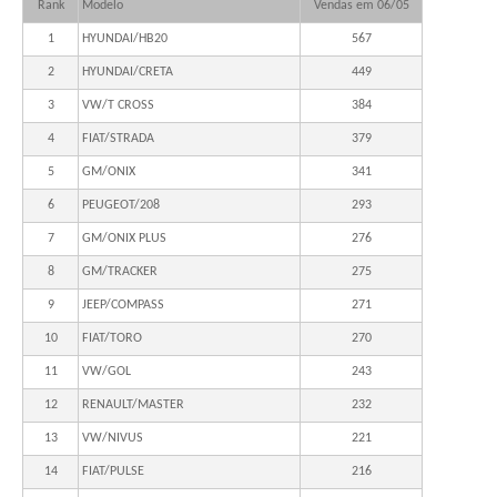
Rank
Modelo
Vendas em 06/05
1
HYUNDAI/HB20
567
2
HYUNDAI/CRETA
449
3
VW/T CROSS
384
4
FIAT/STRADA
379
5
GM/ONIX
341
6
PEUGEOT/208
293
7
GM/ONIX PLUS
276
8
GM/TRACKER
275
9
JEEP/COMPASS
271
10
FIAT/TORO
270
11
VW/GOL
243
12
RENAULT/MASTER
232
13
VW/NIVUS
221
14
FIAT/PULSE
216