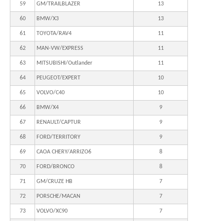
59
GM/TRAILBLAZER
13
60
BMW/X3
13
61
TOYOTA/RAV4
11
62
MAN-VW/EXPRESS
11
63
MITSUBISHI/Outlander
11
64
PEUGEOT/EXPERT
10
65
VOLVO/C40
10
66
BMW/X4
9
67
RENAULT/CAPTUR
9
68
FORD/TERRITORY
9
69
CAOA CHERY/ARRIZO6
8
70
FORD/BRONCO
8
71
GM/CRUZE HB
7
72
PORSCHE/MACAN
7
73
VOLVO/XC90
7