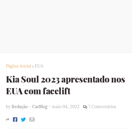
Página inicial
EUA
Kia Soul 2023 apresentado nos
EUA com facelift
by
Redação - CarBlog
-
maio 04, 2022
7 Comentários