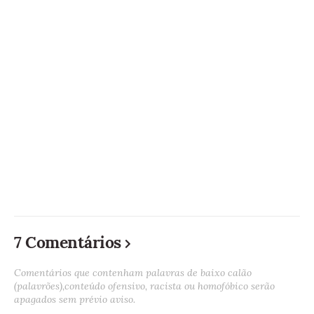
7 Comentários
Comentários que contenham palavras de baixo calão
(palavrões),conteúdo ofensivo, racista ou homofóbico serão
apagados sem prévio aviso.