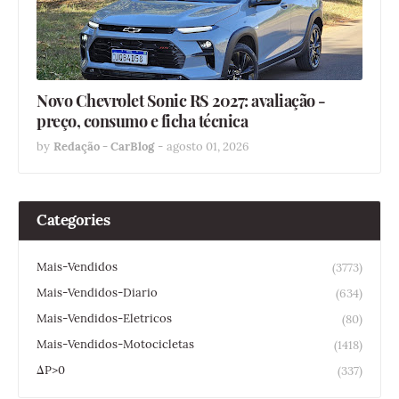
Novo Chevrolet Sonic RS 2027: avaliação -
preço, consumo e ficha técnica
by
Redação - CarBlog
-
agosto 01, 2026
Categories
Mais-Vendidos
(3773)
Mais-Vendidos-Diario
(634)
Mais-Vendidos-Eletricos
(80)
Mais-Vendidos-Motocicletas
(1418)
ΔP>0
(337)