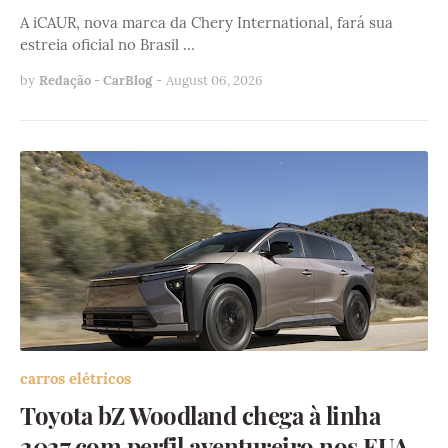
A iCAUR, nova marca da Chery International, fará sua
estreia oficial no Brasil …
by
Redação - CarBlog
-
August 06, 2026
carros elétricos
Toyota bZ Woodland chega à linha
2027 com perfil aventureiro nos EUA