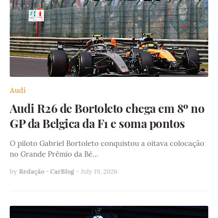
Audi
Audi R26 de Bortoleto chega em 8º no
GP da Belgica da F1 e soma pontos
O piloto Gabriel Bortoleto conquistou a oitava colocação
no Grande Prêmio da Bé…
by
Redação - CarBlog
-
July 19, 2026