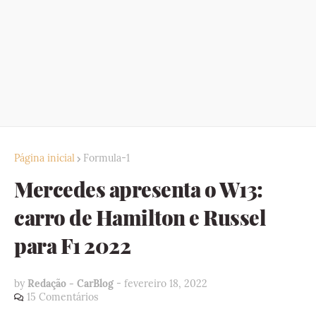
Página inicial
Formula-1
Mercedes apresenta o W13:
carro de Hamilton e Russel
para F1 2022
by
Redação - CarBlog
-
fevereiro 18, 2022
15 Comentários