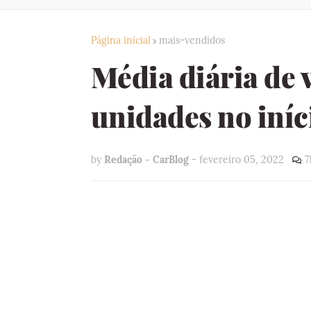
Página inicial
mais-vendidos
Média diária de 
unidades no iníc
by
Redação - CarBlog
-
fevereiro 05, 2022
7