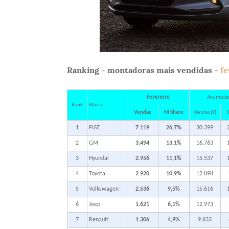
Ranking - montadoras mais vendidas -
fe
Fevereiro
Acumula
Rank
Marca
Vendas
M Share
Vendas (Y)
S
1
FIAT
7.119
26,7%
30.399
2
GM
3.494
13,1%
16.763
3
Hyundai
2.956
11,1%
15.537
4
Toyota
2.920
10,9%
12.898
5
Volkswagen
2.536
9,5%
15.616
6
Jeep
1.621
6,1%
12.973
7
Renault
1.306
4,9%
9.833