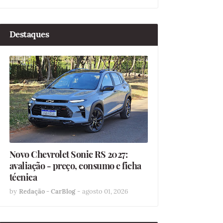
Destaques
Novo Chevrolet Sonic RS 2027:
avaliação - preço, consumo e ficha
técnica
by
Redação - CarBlog
-
agosto 01, 2026