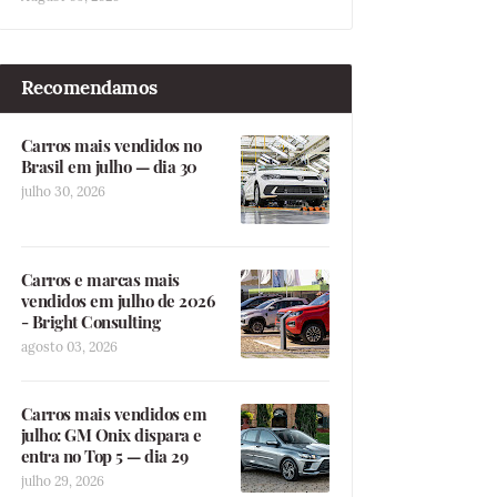
Recomendamos
Carros mais vendidos no
Brasil em julho — dia 30
julho 30, 2026
Carros e marcas mais
vendidos em julho de 2026
- Bright Consulting
agosto 03, 2026
Carros mais vendidos em
julho: GM Onix dispara e
entra no Top 5 — dia 29
julho 29, 2026