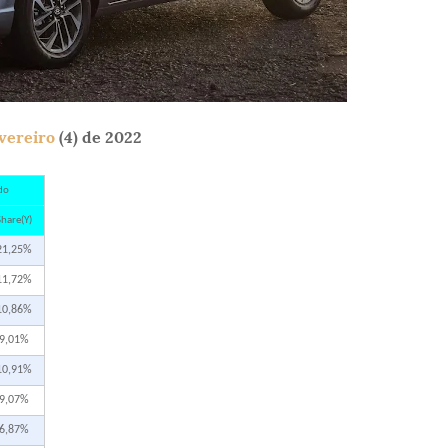
vereiro
(4) de 2022
do
hare(Y)
21,25%
11,72%
10,86%
9,01%
10,91%
9,07%
6,87%