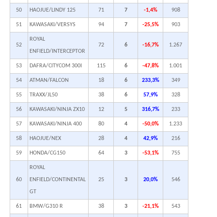
50
HAOJUE/LINDY 125
71
7
-1,4%
908
51
KAWASAKI/VERSYS
94
7
-25,5%
903
ROYAL
52
72
6
-16,7%
1.267
ENFIELD/INTERCEPTOR
53
DAFRA/CITYCOM 300I
115
6
-47,8%
1.001
54
ATMAN/FALCON
18
6
233,3%
349
55
TRAXX/JL50
38
6
57,9%
328
56
KAWASAKI/NINJA ZX10
12
5
316,7%
233
57
KAWASAKI/NINJA 400
80
4
-50,0%
1.233
58
HAOJUE/NEX
28
4
42,9%
216
59
HONDA/CG150
64
3
-53,1%
755
ROYAL
60
ENFIELD/CONTINENTAL
25
3
20,0%
546
GT
61
BMW/G310 R
38
3
-21,1%
543