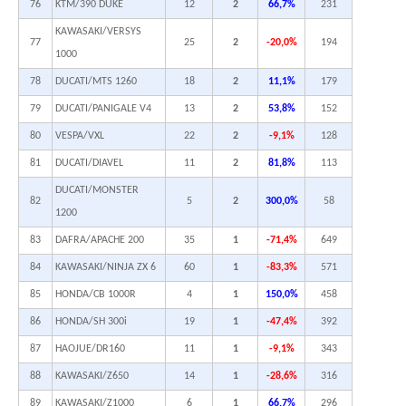
76
KTM/390 DUKE
12
2
66,7%
231
KAWASAKI/VERSYS
77
25
2
-20,0%
194
1000
78
DUCATI/MTS 1260
18
2
11,1%
179
79
DUCATI/PANIGALE V4
13
2
53,8%
152
80
VESPA/VXL
22
2
-9,1%
128
81
DUCATI/DIAVEL
11
2
81,8%
113
DUCATI/MONSTER
82
5
2
300,0%
58
1200
83
DAFRA/APACHE 200
35
1
-71,4%
649
84
KAWASAKI/NINJA ZX 6
60
1
-83,3%
571
85
HONDA/CB 1000R
4
1
150,0%
458
86
HONDA/SH 300i
19
1
-47,4%
392
87
HAOJUE/DR160
11
1
-9,1%
343
88
KAWASAKI/Z650
14
1
-28,6%
316
89
KAWASAKI/Z1000
6
1
66,7%
296