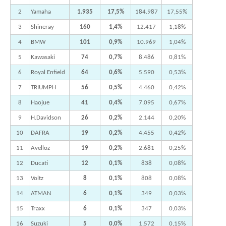
2
Yamaha
1.935
17,5%
184.987
17,55%
3
Shineray
160
1,4%
12.417
1,18%
4
BMW
101
0,9%
10.969
1,04%
5
Kawasaki
74
0,7%
8.486
0,81%
6
Royal Enfield
64
0,6%
5.590
0,53%
7
TRIUMPH
56
0,5%
4.460
0,42%
8
Haojue
41
0,4%
7.095
0,67%
9
H.Davidson
26
0,2%
2.144
0,20%
10
DAFRA
19
0,2%
4.455
0,42%
11
Avelloz
19
0,2%
2.681
0,25%
12
Ducati
12
0,1%
838
0,08%
13
Voltz
8
0,1%
808
0,08%
14
ATMAN
6
0,1%
349
0,03%
15
Traxx
6
0,1%
347
0,03%
16
Suzuki
5
0,0%
1.572
0,15%