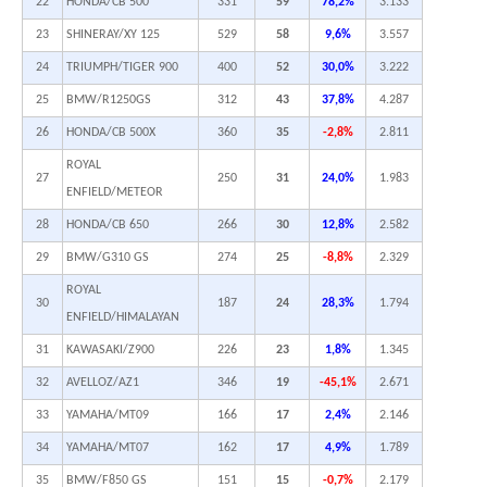
22
HONDA/CB 500
331
59
78,2%
3.133
23
SHINERAY/XY 125
529
58
9,6%
3.557
24
TRIUMPH/TIGER 900
400
52
30,0%
3.222
25
BMW/R1250GS
312
43
37,8%
4.287
26
HONDA/CB 500X
360
35
-2,8%
2.811
ROYAL
27
250
31
24,0%
1.983
ENFIELD/METEOR
28
HONDA/CB 650
266
30
12,8%
2.582
29
BMW/G310 GS
274
25
-8,8%
2.329
ROYAL
30
187
24
28,3%
1.794
ENFIELD/HIMALAYAN
31
KAWASAKI/Z900
226
23
1,8%
1.345
32
AVELLOZ/AZ1
346
19
-45,1%
2.671
33
YAMAHA/MT09
166
17
2,4%
2.146
34
YAMAHA/MT07
162
17
4,9%
1.789
35
BMW/F850 GS
151
15
-0,7%
2.179