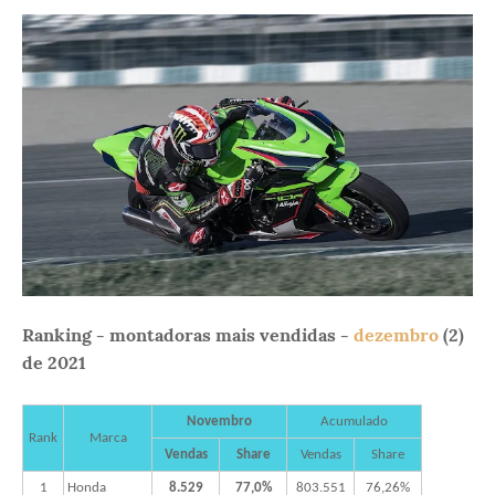
Ranking - montadoras mais vendidas -
dezembro
(2)
de 2021
Novembro
Acumulado
Rank
Marca
Vendas
Share
Vendas
Share
1
Honda
8.529
77,0%
803.551
76,26%