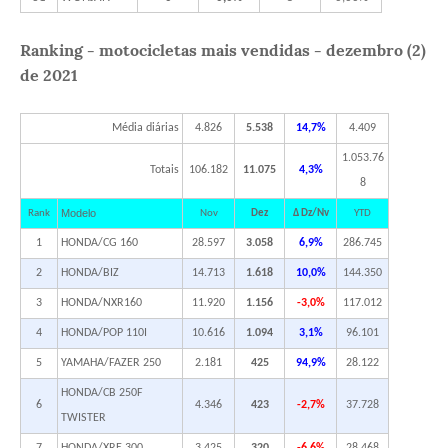
Ranking - motocicletas mais vendidas - dezembro (2)
de 2021
Média diárias
4.826
5.538
14,7%
4.409
1.053.76
Totais
106.182
11.075
4,3%
8
Modelo
Rank
Nov
Dez
Δ Dz/Nv
YTD
1
HONDA/CG 160
28.597
3.058
6,9%
286.745
2
HONDA/BIZ
14.713
1.618
10,0%
144.350
3
HONDA/NXR160
11.920
1.156
-3,0%
117.012
4
HONDA/POP 110I
10.616
1.094
3,1%
96.101
5
YAMAHA/FAZER 250
2.181
425
94,9%
28.122
HONDA/CB 250F
6
4.346
423
-2,7%
37.728
TWISTER
7
HONDA/XRE 300
3.425
320
-6,6%
28.468