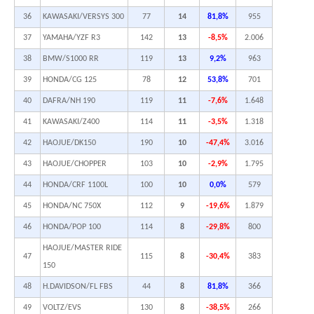
36
KAWASAKI/VERSYS 300
77
14
81,8%
955
37
YAMAHA/YZF R3
142
13
-8,5%
2.006
38
BMW/S1000 RR
119
13
9,2%
963
39
HONDA/CG 125
78
12
53,8%
701
40
DAFRA/NH 190
119
11
-7,6%
1.648
41
KAWASAKI/Z400
114
11
-3,5%
1.318
42
HAOJUE/DK150
190
10
-47,4%
3.016
43
HAOJUE/CHOPPER
103
10
-2,9%
1.795
44
HONDA/CRF 1100L
100
10
0,0%
579
45
HONDA/NC 750X
112
9
-19,6%
1.879
46
HONDA/POP 100
114
8
-29,8%
800
HAOJUE/MASTER RIDE
47
115
8
-30,4%
383
150
48
H.DAVIDSON/FL FBS
44
8
81,8%
366
49
VOLTZ/EVS
130
8
-38,5%
266