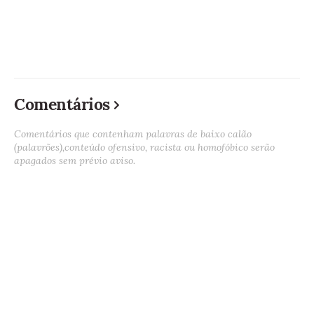
Comentários
Comentários que contenham palavras de baixo calão
(palavrões),conteúdo ofensivo, racista ou homofóbico serão
apagados sem prévio aviso.