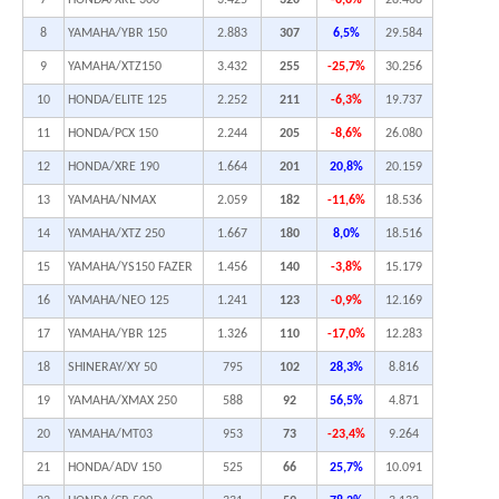
8
YAMAHA/YBR 150
2.883
307
6,5%
29.584
9
YAMAHA/XTZ150
3.432
255
-25,7%
30.256
10
HONDA/ELITE 125
2.252
211
-6,3%
19.737
11
HONDA/PCX 150
2.244
205
-8,6%
26.080
12
HONDA/XRE 190
1.664
201
20,8%
20.159
13
YAMAHA/NMAX
2.059
182
-11,6%
18.536
14
YAMAHA/XTZ 250
1.667
180
8,0%
18.516
15
YAMAHA/YS150 FAZER
1.456
140
-3,8%
15.179
16
YAMAHA/NEO 125
1.241
123
-0,9%
12.169
17
YAMAHA/YBR 125
1.326
110
-17,0%
12.283
18
SHINERAY/XY 50
795
102
28,3%
8.816
19
YAMAHA/XMAX 250
588
92
56,5%
4.871
20
YAMAHA/MT03
953
73
-23,4%
9.264
21
HONDA/ADV 150
525
66
25,7%
10.091