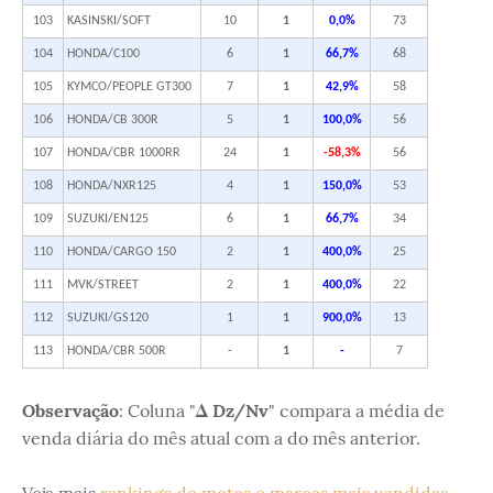
103
KASINSKI/SOFT
10
1
0,0%
73
104
HONDA/C100
6
1
66,7%
68
105
KYMCO/PEOPLE GT300
7
1
42,9%
58
106
HONDA/CB 300R
5
1
100,0%
56
107
HONDA/CBR 1000RR
24
1
-58,3%
56
108
HONDA/NXR125
4
1
150,0%
53
109
SUZUKI/EN125
6
1
66,7%
34
110
HONDA/CARGO 150
2
1
400,0%
25
111
MVK/STREET
2
1
400,0%
22
112
SUZUKI/GS120
1
1
900,0%
13
113
HONDA/CBR 500R
-
1
-
7
Observação
: Coluna "
Δ Dz/Nv
" compara a média de
venda diária do mês atual com a do mês anterior.
Veja mais
rankings de motos e marcas mais vendidas