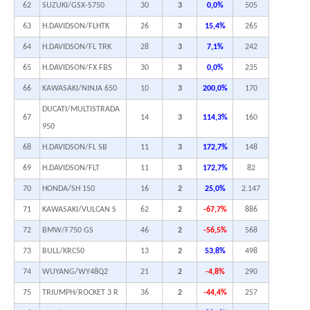
62
SUZUKI/GSX-S750
30
3
0,0%
505
63
H.DAVIDSON/FLHTK
26
3
15,4%
265
64
H.DAVIDSON/FL TRK
28
3
7,1%
242
65
H.DAVIDSON/FX FBS
30
3
0,0%
235
66
KAWASAKI/NINJA 650
10
3
200,0%
170
DUCATI/MULTISTRADA
67
14
3
114,3%
160
950
68
H.DAVIDSON/FL SB
11
3
172,7%
148
69
H.DAVIDSON/FLT
11
3
172,7%
82
70
HONDA/SH 150
16
2
25,0%
2.147
71
KAWASAKI/VULCAN S
62
2
-67,7%
886
72
BMW/F750 GS
46
2
-56,5%
568
73
BULL/KRC50
13
2
53,8%
498
74
WUYANG/WY48Q2
21
2
-4,8%
290
75
TRIUMPH/ROCKET 3 R
36
2
-44,4%
257