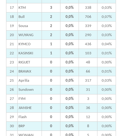
17
KTM
3
0,0%
338
0,03%
18
Bull
2
0,0%
706
0,07%
19
Sousa
2
0,0%
339
0,03%
20
WUYANG
2
0,0%
290
0,03%
21
KYMCO
1
0,0%
436
0,04%
22
KASINSKI
1
0,0%
103
0,01%
23
RIGUET
0
0,0%
48
0,00%
24
BRAVAX
0
0,0%
66
0,01%
25
Aprilia
0
0,0%
317
0,03%
26
Sundown
0
0,0%
31
0,00%
27
FYM
0
0,0%
3
0,00%
28
JIANSHE
0
0,0%
36
0,00%
29
Flash
0
0,0%
12
0,00%
30
BRP
0
0,0%
8
0,00%
31
WONJAN
0
0,0%
5
0,00%