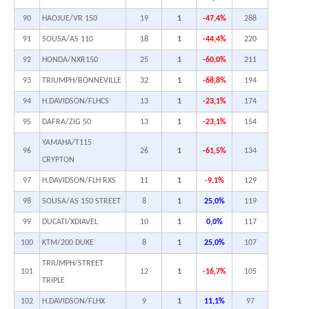
90
HAOJUE/VR 150
19
1
-47,4%
288
91
SOUSA/AS 110
18
1
-44,4%
220
92
HONDA/NXR150
25
1
-60,0%
211
93
TRIUMPH/BONNEVILLE
32
1
-68,8%
194
94
H.DAVIDSON/FLHCS
13
1
-23,1%
174
95
DAFRA/ZIG 50
13
1
-23,1%
154
YAMAHA/T115
96
26
1
-61,5%
134
CRYPTON
97
H.DAVIDSON/FLH RXS
11
1
-9,1%
129
98
SOUSA/AS 150 STREET
8
1
25,0%
119
99
DUCATI/XDIAVEL
10
1
0,0%
117
100
KTM/200 DUKE
8
1
25,0%
107
TRIUMPH/STREET
101
12
1
-16,7%
105
TRIPLE
102
H.DAVIDSON/FLHX
9
1
11,1%
97