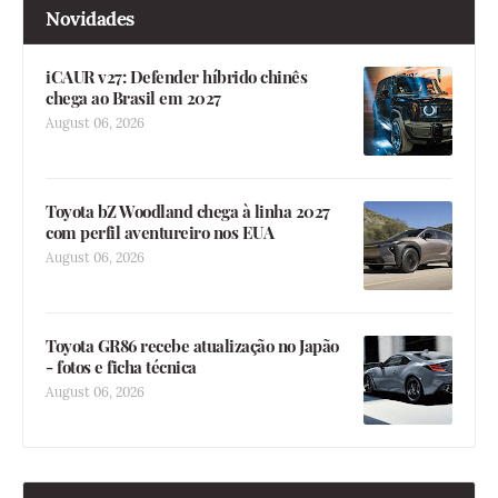
Novidades
iCAUR v27: Defender híbrido chinês
chega ao Brasil em 2027
August 06, 2026
Toyota bZ Woodland chega à linha 2027
com perfil aventureiro nos EUA
August 06, 2026
Toyota GR86 recebe atualização no Japão
- fotos e ficha técnica
August 06, 2026