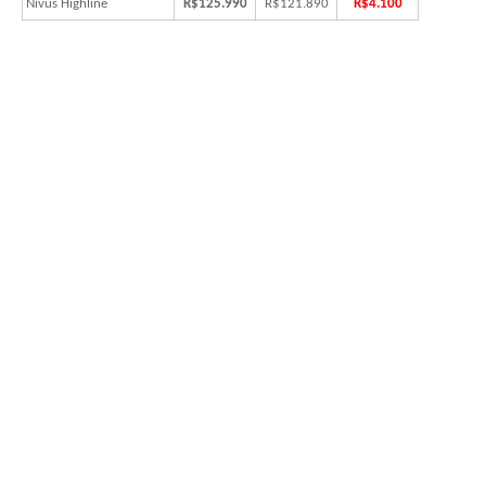
Nivus Highline
R$125.990
R$121.890
R$4.100