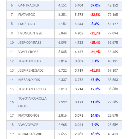
6
GM/TRACKER
4.151
5.404
37,0%
42.152
7
FIAT/ARGO
8.381
5.373
-32,5%
79.168
8
FIAT/TORO
5.187
5.344
8,4%
65.177
9
HYUNDAI/HB20
5.844
4.905
-11,7%
77.894
10
JEEP/COMPASS
6.095
4.725
-18,4%
63.678
11
VW/T CROSS
6.008
4.457
-21,9%
55.465
12
TOYOTA/HILUX
3.814
3.809
5,1%
40.191
13
JEEP/RENEGADE
6.722
3.719
-41,8%
69.107
14
NISSAN/KICKS
2.337
3.272
47,4%
33.663
15
TOYOTA/COROLLA
3.013
3.214
12,3%
36.680
TOYOTA/COROLLA
16
2.999
3.171
11,3%
29.385
CROSS
17
FIAT/CRONOS
2.816
3.071
14,8%
22.878
18
VW/VOYAGE
2.968
3.041
7,9%
23.689
19
RENAULT/KWID
2.655
2.982
18,2%
45.413