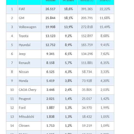
Vendas
M Share
Vendas (Y)
Share(Y)
1
FIAT
26.517
18,6%
391.365
22,22%
2
GM
25.844
18,1%
205.791
11,68%
3
Volkswagen
19.908
13,9%
272.818
15,49%
4
Toyota
13.123
9,2%
152.897
8,68%
5
Hyundai
12.752
8,9%
165.759
9,41%
6
Jeep
9.341
6,5%
134.296
7,62%
7
Renault
8.158
5,7%
111.881
6,35%
8
Nissan
6.125
4,3%
58.734
3,33%
9
Honda
5.419
3,8%
73.928
4,20%
10
CAOA Chery
3.446
2,4%
35.805
2,03%
11
Peugeot
2.021
1,4%
25.017
1,42%
12
Ford
1.887
1,3%
34.970
1,99%
13
Mitsubishi
1.838
1,3%
18.432
1,05%
14
Citroen
1.713
1,2%
19.219
1,09%