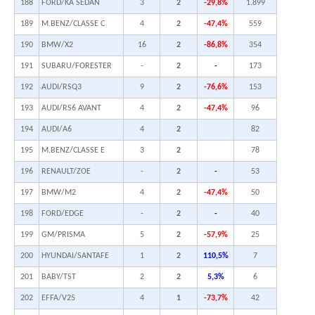
188
FORD/KA SEDAN
3
2
-29,8%
1.899
189
M.BENZ/CLASSE C
4
2
-47,4%
559
190
BMW/X2
16
2
-86,8%
354
191
SUBARU/FORESTER
-
2
-
173
192
AUDI/RSQ3
9
2
-76,6%
153
193
AUDI/RS6 AVANT
4
2
-47,4%
96
194
AUDI/A6
4
2
82
195
M.BENZ/CLASSE E
3
2
78
196
RENAULT/ZOE
-
2
-
53
197
BMW/M2
4
2
-47,4%
50
198
FORD/EDGE
-
2
-
40
199
GM/PRISMA
5
2
-57,9%
25
200
HYUNDAI/SANTAFE
1
2
110,5%
7
201
BABY/TST
2
2
5,3%
6
202
EFFA/V25
4
1
-73,7%
42