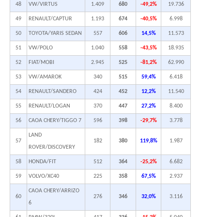
48
VW/VIRTUS
1.409
680
-49,2%
19.736
49
RENAULT/CAPTUR
1.193
674
-40,5%
6.998
50
TOYOTA/YARIS SEDAN
557
606
14,5%
11.573
51
VW/POLO
1.040
558
-43,5%
18.935
52
FIAT/MOBI
2.945
525
-81,2%
62.990
53
VW/AMAROK
340
515
59,4%
6.418
54
RENAULT/SANDERO
424
452
12,2%
11.540
55
RENAULT/LOGAN
370
447
27,2%
8.400
56
CAOA CHERY/TIGGO 7
596
398
-29,7%
3.778
LAND
57
182
380
119,8%
1.987
ROVER/DISCOVERY
58
HONDA/FIT
512
364
-25,2%
6.682
59
VOLVO/XC40
225
358
67,5%
2.937
CAOA CHERY/ARRIZO
60
276
346
32,0%
3.116
6