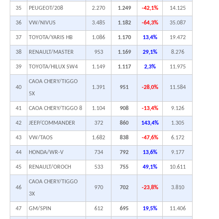
35
PEUGEOT/208
2.270
1.249
-42,1%
14.125
36
VW/NIVUS
3.485
1.182
-64,3%
35.087
37
TOYOTA/YARIS HB
1.086
1.170
13,4%
19.472
38
RENAULT/MASTER
953
1.169
29,1%
8.276
39
TOYOTA/HILUX SW4
1.149
1.117
2,3%
11.975
CAOA CHERY/TIGGO
40
1.391
951
-28,0%
11.584
5X
41
CAOA CHERY/TIGGO 8
1.104
908
-13,4%
9.126
42
JEEP/COMMANDER
372
860
143,4%
1.305
43
VW/TAOS
1.682
838
-47,6%
6.172
44
HONDA/WR-V
734
792
13,6%
9.177
45
RENAULT/OROCH
533
755
49,1%
10.611
CAOA CHERY/TIGGO
46
970
702
-23,8%
3.810
3X
47
GM/SPIN
612
695
19,5%
11.406