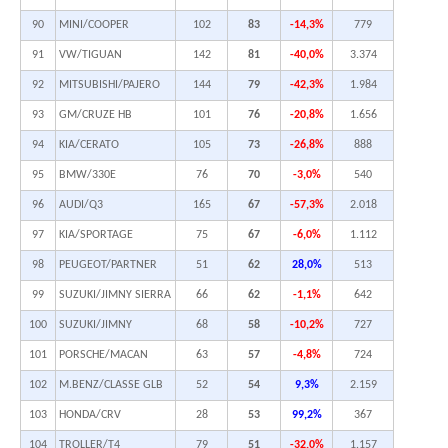
90
MINI/COOPER
102
83
-14,3%
779
91
VW/TIGUAN
142
81
-40,0%
3.374
92
MITSUBISHI/PAJERO
144
79
-42,3%
1.984
93
GM/CRUZE HB
101
76
-20,8%
1.656
94
KIA/CERATO
105
73
-26,8%
888
95
BMW/330E
76
70
-3,0%
540
96
AUDI/Q3
165
67
-57,3%
2.018
97
KIA/SPORTAGE
75
67
-6,0%
1.112
98
PEUGEOT/PARTNER
51
62
28,0%
513
99
SUZUKI/JIMNY SIERRA
66
62
-1,1%
642
100
SUZUKI/JIMNY
68
58
-10,2%
727
101
PORSCHE/MACAN
63
57
-4,8%
724
102
M.BENZ/CLASSE GLB
52
54
9,3%
2.159
103
HONDA/CRV
28
53
99,2%
367
104
TROLLER/T4
79
51
-32,0%
1.157