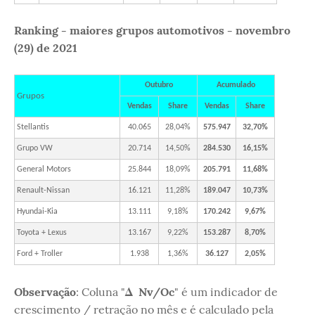
Ranking - maiores grupos automotivos - novembro
(29) de 2021
Outubro
Acumulado
Grupos
Vendas
Share
Vendas
Share
Stellantis
40.065
28,04%
575.947
32,70%
Grupo VW
20.714
14,50%
284.530
16,15%
General Motors
25.844
18,09%
205.791
11,68%
Renault-Nissan
16.121
11,28%
189.047
10,73%
Hyundai-Kia
13.111
9,18%
170.242
9,67%
Toyota + Lexus
13.167
9,22%
153.287
8,70%
Ford + Troller
1.938
1,36%
36.127
2,05%
Observação
: Coluna "
Δ Nv/Oc
" é um indicador de
crescimento / retração no mês e é calculado pela