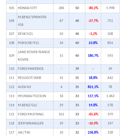
105
HONDA/CITY
266
50
-80,2%
5.998
M.BENZ/SPRINTER
106
67
46
-27,7%
751
416
107
DFSK/V21
50
46
-3,2%
508
108
PORSCHE/911
34
40
23,8%
854
LAND ROVER/RANGE
109
15
40
180,7%
593
ROVER
110
FORD/MAVERICK
-
39
-
39
111
PEUGEOT/3008
31
35
18,8%
642
112
AUDI/A3
4
35
821,1%
78
113
HYUNDAI/TUCSON
16
33
117,1%
1.463
114
M.BENZ/GLC
29
33
19,8%
578
115
FORD/MUSTANG
101
33
-65,6%
379
116
JEEP/WRANGLER
39
33
-10,9%
197
117
JAC/T40
10
32
236,8%
318