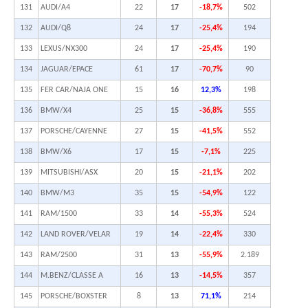
131
AUDI/A4
22
17
-18,7%
502
132
AUDI/Q8
24
17
-25,4%
194
133
LEXUS/NX300
24
17
-25,4%
190
134
JAGUAR/EPACE
61
17
-70,7%
90
135
FER CAR/NAJA ONE
15
16
12,3%
198
136
BMW/X4
25
15
-36,8%
555
137
PORSCHE/CAYENNE
27
15
-41,5%
552
138
BMW/X6
17
15
-7,1%
225
139
MITSUBISHI/ASX
20
15
-21,1%
202
140
BMW/M3
35
15
-54,9%
122
141
RAM/1500
33
14
-55,3%
524
142
LAND ROVER/VELAR
19
14
-22,4%
330
143
RAM/2500
31
13
-55,9%
2.189
144
M.BENZ/CLASSE A
16
13
-14,5%
357
145
PORSCHE/BOXSTER
8
13
71,1%
214