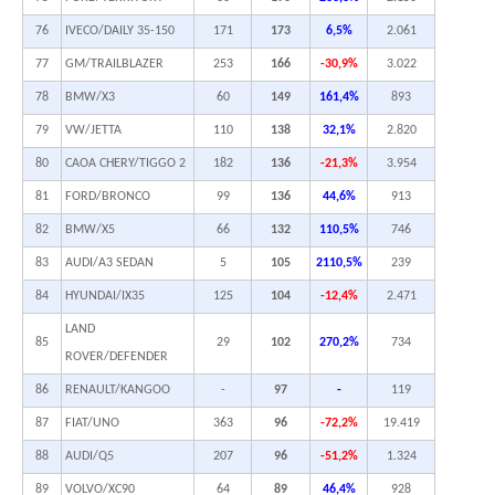
76
IVECO/DAILY 35-150
171
173
6,5%
2.061
77
GM/TRAILBLAZER
253
166
-30,9%
3.022
78
BMW/X3
60
149
161,4%
893
79
VW/JETTA
110
138
32,1%
2.820
80
CAOA CHERY/TIGGO 2
182
136
-21,3%
3.954
81
FORD/BRONCO
99
136
44,6%
913
82
BMW/X5
66
132
110,5%
746
83
AUDI/A3 SEDAN
5
105
2110,5%
239
84
HYUNDAI/IX35
125
104
-12,4%
2.471
LAND
85
29
102
270,2%
734
ROVER/DEFENDER
86
RENAULT/KANGOO
-
97
-
119
87
FIAT/UNO
363
96
-72,2%
19.419
88
AUDI/Q5
207
96
-51,2%
1.324
89
VOLVO/XC90
64
89
46,4%
928