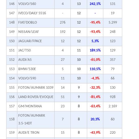
146
VOLVO/S60
4
13
242,1%
131
147
IVECO/DAILY 5516
-
12
-
19
148
FIAT/DOBLO
276
12
-95,4%
5.299
149
NISSAN/LEAF
192
12
-93,4%
248
150
JAGUAR/FPACE
12
12
5,3%
123
151
JAC/T50
4
11
189,5%
129
152
AUDI/A5
27
10
-61,0%
357
153
BMW/530E
5
10
110,5%
79
154
VOLVO/S90
11
10
-4,3%
66
155
FOTON/AUMARK 1039
14
9
-32,3%
130
156
LAND ROVER/EVOQUE
51
9
-81,4%
928
157
GM/MONTANA
23
8
-63,4%
2.169
FOTON/AUMARK
158
7
8
20,3%
60
3.5-14DT
159
AUDI/E TRON
15
8
-43,9%
220