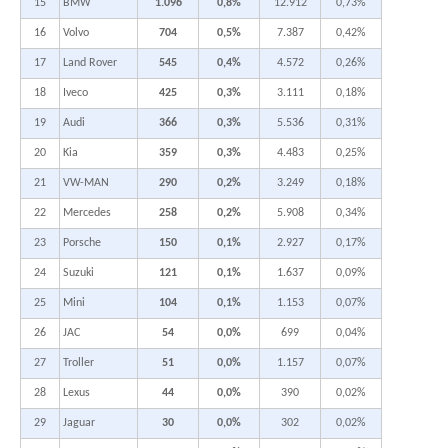
15
BMW
1.096
0,8%
12.912
0,73%
16
Volvo
704
0,5%
7.387
0,42%
17
Land Rover
545
0,4%
4.572
0,26%
18
Iveco
425
0,3%
3.111
0,18%
19
Audi
366
0,3%
5.536
0,31%
20
Kia
359
0,3%
4.483
0,25%
21
VW-MAN
290
0,2%
3.249
0,18%
22
Mercedes
258
0,2%
5.908
0,34%
23
Porsche
150
0,1%
2.927
0,17%
24
Suzuki
121
0,1%
1.637
0,09%
25
Mini
104
0,1%
1.153
0,07%
26
JAC
54
0,0%
699
0,04%
27
Troller
51
0,0%
1.157
0,07%
28
Lexus
44
0,0%
390
0,02%
29
Jaguar
30
0,0%
302
0,02%