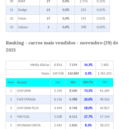
30
RAM
27
0,0%
2.714
0,15%
31
Dodge
21
0,0%
225
0,01%
32
Foton
17
0,0%
191
0,01%
33
Subaru
3
0,0%
398
0,02%
Ranking - carros mais vendidos - novembro (29) de
2021
Média diárias
6.814
7.519
10,3%
7.463
Totais
149.918
142.869
0,3%
1.761.293
Modelo
Rank
Out
Nov
ΔNv/Oc
YTD
1
GM/ONIX
5.156
8.500
73,5%
61.269
2
FIAT/STRADA
6.130
6.988
20,0%
98.502
3
GM/ONIX PLUS
4.494
6.746
58,0%
44.827
4
VW/GOL
5.038
6.111
27,7%
57.144
5
HYUNDAI/CRETA
5.492
5.650
8,3%
58.272