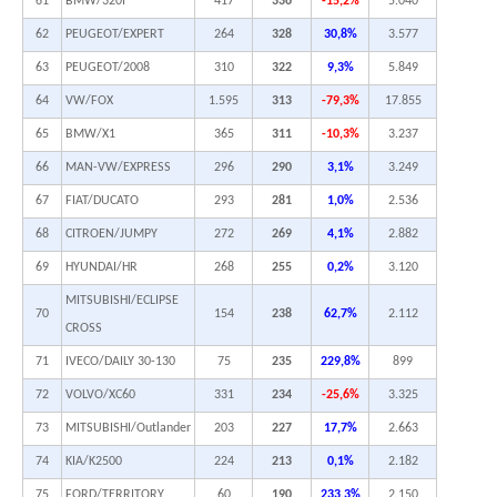
61
BMW/320I
417
336
-15,2%
5.040
62
PEUGEOT/EXPERT
264
328
30,8%
3.577
63
PEUGEOT/2008
310
322
9,3%
5.849
64
VW/FOX
1.595
313
-79,3%
17.855
65
BMW/X1
365
311
-10,3%
3.237
66
MAN-VW/EXPRESS
296
290
3,1%
3.249
67
FIAT/DUCATO
293
281
1,0%
2.536
68
CITROEN/JUMPY
272
269
4,1%
2.882
69
HYUNDAI/HR
268
255
0,2%
3.120
MITSUBISHI/ECLIPSE
70
154
238
62,7%
2.112
CROSS
71
IVECO/DAILY 30-130
75
235
229,8%
899
72
VOLVO/XC60
331
234
-25,6%
3.325
73
MITSUBISHI/Outlander
203
227
17,7%
2.663
74
KIA/K2500
224
213
0,1%
2.182
75
FORD/TERRITORY
60
190
233,3%
2.150