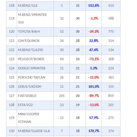
118
M.BENZ/GLE
5
31
552,6%
414
M.BENZ/SPRINTER
119
32
30
-1,3%
588
314
120
TOYOTA/RAV4
52
30
-39,3%
775
121
GM/EQUINOX
24
28
22,8%
314
122
M.BENZ/CLA250
20
28
47,4%
134
123
PEUGEOT/BOXER
94
24
-73,1%
308
124
DODGE/SPRINTER
21
21
5,3%
224
125
PORSCHE/TAYCAN
26
21
-15,0%
363
126
LEXUS/UX250H
11
21
101,0%
155
127
FIAT/DOBLO
205
20
-89,7%
859
128
EFFA/V22
23
19
-13,0%
201
MINI/COOPER
129
12
18
57,9%
275
SCYMAN
130
M.BENZ/CLASSE GLA
7
18
170,7%
174