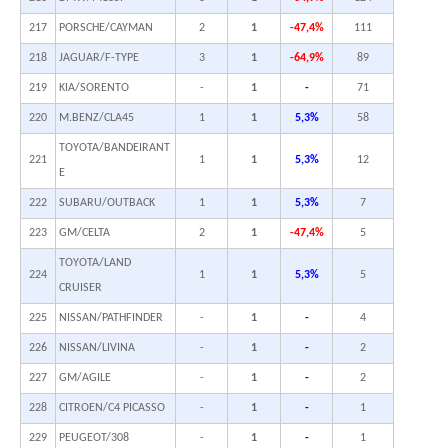
217
PORSCHE/CAYMAN
2
1
-47,4%
111
218
JAGUAR/F-TYPE
3
1
-64,9%
89
219
KIA/SORENTO
-
1
-
71
220
M.BENZ/CLA45
1
1
5,3%
58
TOYOTA/BANDEIRANT
221
1
1
5,3%
12
E
222
SUBARU/OUTBACK
1
1
5,3%
7
223
GM/CELTA
2
1
-47,4%
5
TOYOTA/LAND
224
1
1
5,3%
5
CRUISER
225
NISSAN/PATHFINDER
-
1
-
4
226
NISSAN/LIVINA
-
1
-
2
227
GM/AGILE
-
1
-
2
228
CITROEN/C4 PICASSO
-
1
-
1
229
PEUGEOT/308
-
1
-
1