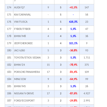
5
174
AUDI/Q7
9
5
-41,5%
147
175
KIA/CARNIVAL
-
5
-
56
176
VW/FUSCA
1
5
426,3%
23
177
FYBER/FYBER
4
4
5,3%
47
178
BMW/M8
4
4
5,3%
36
179
JEEP/CHEROKEE
1
4
321,1%
9
180
JAC/v260
5
3
-36,8%
93
181
TOYOTA/ETIOS SEDAN
3
3
5,3%
1.711
182
BMW/Z4
15
3
-78,9%
375
183
PORSCHE/PANAMERA
17
3
-81,4%
109
184
MINI/JCW
9
3
-64,9%
99
185
BMW/M5
3
3
5,3%
26
186
NISSAN/V-DRIVE
17
2
-87,6%
4.927
187
FORD/ECOSPORT
3
2
-29,8%
2.991