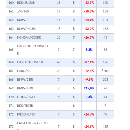
160
RDK/SULTAN
15
8
-43,9%
190
161
JAC/T60
17
8
-50,5%
155
162
BMW/I3
11
8
-23,4%
153
163
BMW/M235I
18
8
-53,2%
132
164
HONDA/ACCORD
10
7
-26,3%
45
CHEVROLET/CORVETT
165
7
7
5,3%
38
E
166
CITROEN/JUMPER
49
6
-87,1%
176
167
FORD/KA
23
6
-72,5%
8.460
168
BMW/218I
7
6
-9,8%
103
169
BMW/430I
2
6
215,8%
96
170
LEXUS/ES300
6
6
5,3%
44
171
RDK/TIGER
-
6
-
7
172
IVECO/DAILY
7
5
-24,8%
48
CAOA CHERY/ARRIZO
173
7
5
-24,8%
435