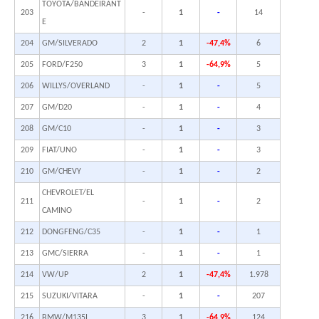
TOYOTA/BANDEIRANT
203
-
1
-
14
E
204
GM/SILVERADO
2
1
-47,4%
6
205
FORD/F250
3
1
-64,9%
5
206
WILLYS/OVERLAND
-
1
-
5
207
GM/D20
-
1
-
4
208
GM/C10
-
1
-
3
209
FIAT/UNO
-
1
-
3
210
GM/CHEVY
-
1
-
2
CHEVROLET/EL
211
-
1
-
2
CAMINO
212
DONGFENG/C35
-
1
-
1
213
GMC/SIERRA
-
1
-
1
214
VW/UP
2
1
-47,4%
1.978
215
SUZUKI/VITARA
-
1
-
207
216
BMW/M135I
3
1
-64,9%
124