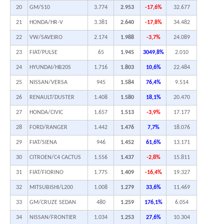
20
GM/S10
3.774
2.953
-17,6%
32.677
21
HONDA/HR-V
3.381
2.640
-17,8%
34.482
22
VW/SAVEIRO
2.174
1.988
-3,7%
24.089
23
FIAT/PULSE
65
1.945
3049,8%
2.010
24
HYUNDAI/HB20S
1.716
1.803
10,6%
22.484
25
NISSAN/VERSA
945
1.584
76,4%
9.514
26
RENAULT/DUSTER
1.408
1.580
18,1%
20.470
27
HONDA/CIVIC
1.657
1.513
-3,9%
17.177
28
FORD/RANGER
1.442
1.476
7,7%
18.076
29
FIAT/SIENA
946
1.452
61,6%
13.171
30
CITROEN/C4 CACTUS
1.556
1.437
-2,8%
15.811
31
FIAT/FIORINO
1.775
1.409
-16,4%
19.327
32
MITSUBISHI/L200
1.008
1.279
33,6%
11.469
33
GM/CRUZE SEDAN
480
1.259
176,1%
6.054
34
NISSAN/FRONTIER
1.034
1.253
27,6%
10.304