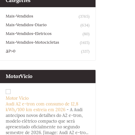
Categories
Mais-Vendidos
(3765)
Mais-Vendidos-Diario
(634)
Mais-Vendidos-Eletricos
(80)
Mais-Vendidos-Motocicletas
(1415)
ΔP>0
(337)
MotorVicio
Motor Vício
Audi A2 e-tron com consumo de 12,8
kWh/100 km estreia em 2026
-
A Audi
antecipou novos detalhes do A2 e-tron,
modelo elétrico compacto que será
apresentado oficialmente no segundo
semestre de 2026. [image: Audi A2 e-tro...