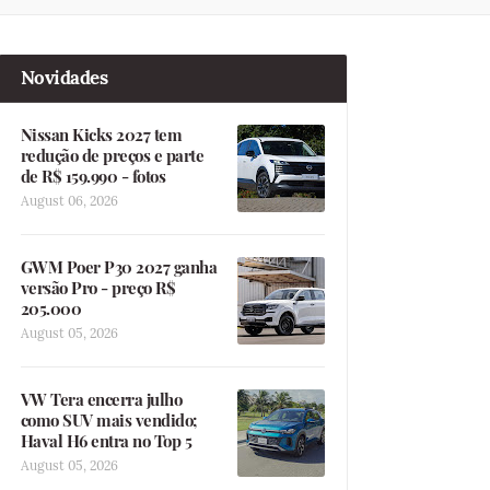
Novidades
Nissan Kicks 2027 tem
redução de preços e parte
de R$ 159.990 - fotos
August 06, 2026
GWM Poer P30 2027 ganha
versão Pro - preço R$
205.000
August 05, 2026
VW Tera encerra julho
como SUV mais vendido;
Haval H6 entra no Top 5
August 05, 2026