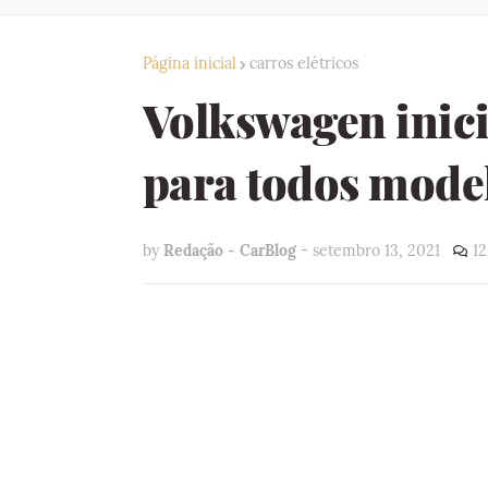
Página inicial
carros elétricos
Volkswagen inic
para todos model
by
Redação - CarBlog
-
setembro 13, 2021
12