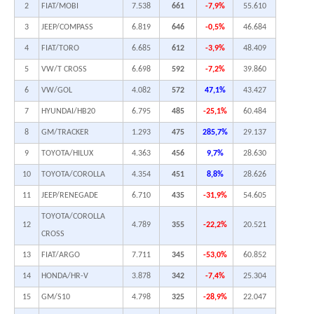
2
FIAT/MOBI
7.538
661
-7,9%
55.610
3
JEEP/COMPASS
6.819
646
-0,5%
46.684
4
FIAT/TORO
6.685
612
-3,9%
48.409
5
VW/T CROSS
6.698
592
-7,2%
39.860
6
VW/GOL
4.082
572
47,1%
43.427
7
HYUNDAI/HB20
6.795
485
-25,1%
60.484
8
GM/TRACKER
1.293
475
285,7%
29.137
9
TOYOTA/HILUX
4.363
456
9,7%
28.630
10
TOYOTA/COROLLA
4.354
451
8,8%
28.626
11
JEEP/RENEGADE
6.710
435
-31,9%
54.605
TOYOTA/COROLLA
12
4.789
355
-22,2%
20.521
CROSS
13
FIAT/ARGO
7.711
345
-53,0%
60.852
14
HONDA/HR-V
3.878
342
-7,4%
25.304
15
GM/S10
4.798
325
-28,9%
22.047