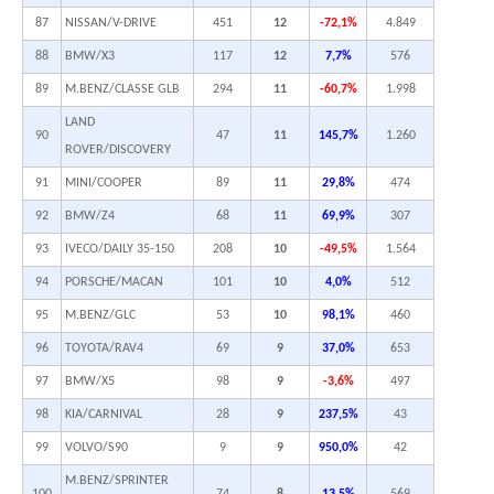
87
NISSAN/V-DRIVE
451
12
-72,1%
4.849
88
BMW/X3
117
12
7,7%
576
89
M.BENZ/CLASSE GLB
294
11
-60,7%
1.998
LAND
90
47
11
145,7%
1.260
ROVER/DISCOVERY
91
MINI/COOPER
89
11
29,8%
474
92
BMW/Z4
68
11
69,9%
307
93
IVECO/DAILY 35-150
208
10
-49,5%
1.564
94
PORSCHE/MACAN
101
10
4,0%
512
95
M.BENZ/GLC
53
10
98,1%
460
96
TOYOTA/RAV4
69
9
37,0%
653
97
BMW/X5
98
9
-3,6%
497
98
KIA/CARNIVAL
28
9
237,5%
43
99
VOLVO/S90
9
9
950,0%
42
M.BENZ/SPRINTER
100
74
8
13,5%
569