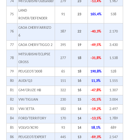
74
MITSUBISHI/Outlander
279
23
-13,4%
1.967
LAND
75
91
23
165,4%
538
ROVER/DEFENDER
CAOA CHERY/ARRIZO
76
387
22
-40,3%
2.170
6
77
CAOA CHERY/TIGGO 2
395
19
-49,5%
3.430
MITSUBISHI/ECLIPSE
78
277
18
-31,8%
1.538
CROSS
79
PEUGEOT/3008
65
18
190,8%
528
80
AUDI/Q3
151
16
11,3%
1.555
81
GM/CRUZE HB
322
16
-47,8%
1.307
82
VW/TIGUAN
230
15
-31,5%
3.004
83
VW/JETTA
182
14
-19,2%
2.497
84
FORD/TERRITORY
170
14
-13,5%
1.789
85
VOLVO/XC90
93
14
58,1%
689
86
PEUGEOT/EXPERT
445
13
-69,3%
2.547