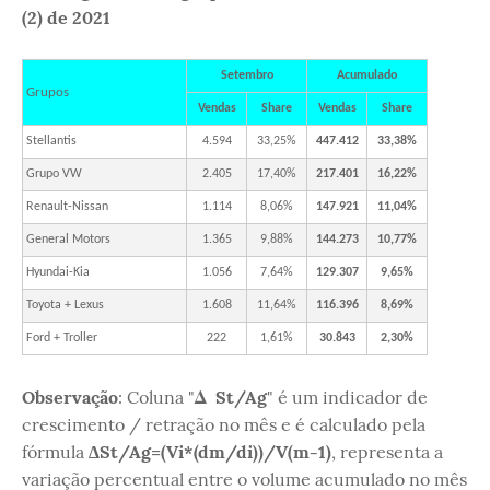
(2) de 2021
Setembro
Acumulado
Grupos
Vendas
Share
Vendas
Share
Stellantis
4.594
33,25%
447.412
33,38%
Grupo VW
2.405
17,40%
217.401
16,22%
Renault-Nissan
1.114
8,06%
147.921
11,04%
General Motors
1.365
9,88%
144.273
10,77%
Hyundai-Kia
1.056
7,64%
129.307
9,65%
Toyota + Lexus
1.608
11,64%
116.396
8,69%
Ford + Troller
222
1,61%
30.843
2,30%
Observação
: Coluna "
Δ St/Ag
" é um indicador de
crescimento / retração no mês e é calculado pela
fórmula
∆St/Ag=(Vi*(dm/di))/V(m-1)
, representa a
variação percentual entre o volume acumulado no mês