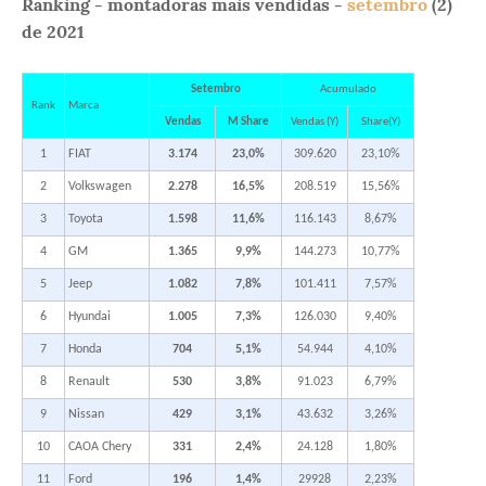
Ranking - montadoras mais vendidas -
setembro
(2)
de 2021
Setembro
Acumulado
Rank
Marca
Vendas
M Share
Vendas (Y)
Share(Y)
1
FIAT
3.174
23,0%
309.620
23,10%
2
Volkswagen
2.278
16,5%
208.519
15,56%
3
Toyota
1.598
11,6%
116.143
8,67%
4
GM
1.365
9,9%
144.273
10,77%
5
Jeep
1.082
7,8%
101.411
7,57%
6
Hyundai
1.005
7,3%
126.030
9,40%
7
Honda
704
5,1%
54.944
4,10%
8
Renault
530
3,8%
91.023
6,79%
9
Nissan
429
3,1%
43.632
3,26%
10
CAOA Chery
331
2,4%
24.128
1,80%
11
Ford
196
1,4%
29928
2,23%