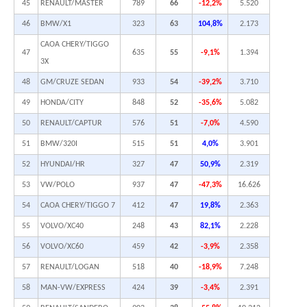
45
RENAULT/MASTER
789
66
-12,2%
5.520
46
BMW/X1
323
63
104,8%
2.173
CAOA CHERY/TIGGO
47
635
55
-9,1%
1.394
3X
48
GM/CRUZE SEDAN
933
54
-39,2%
3.710
49
HONDA/CITY
848
52
-35,6%
5.082
50
RENAULT/CAPTUR
576
51
-7,0%
4.590
51
BMW/320I
515
51
4,0%
3.901
52
HYUNDAI/HR
327
47
50,9%
2.319
53
VW/POLO
937
47
-47,3%
16.626
54
CAOA CHERY/TIGGO 7
412
47
19,8%
2.363
55
VOLVO/XC40
248
43
82,1%
2.228
56
VOLVO/XC60
459
42
-3,9%
2.358
57
RENAULT/LOGAN
518
40
-18,9%
7.248
58
MAN-VW/EXPRESS
424
39
-3,4%
2.391