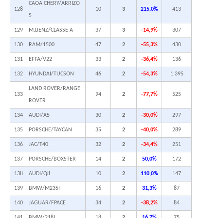
CAOA CHERY/ARRIZO
128
10
3
215,0%
413
5
129
M.BENZ/CLASSE A
37
3
-14,9%
307
130
RAM/1500
47
2
-55,3%
430
131
EFFA/V22
33
2
-36,4%
136
132
HYUNDAI/TUCSON
46
2
-54,3%
1.395
LAND ROVER/RANGE
133
94
2
-77,7%
525
ROVER
134
AUDI/A5
30
2
-30,0%
297
135
PORSCHE/TAYCAN
35
2
-40,0%
289
136
JAC/T40
32
2
-34,4%
251
137
PORSCHE/BOXSTER
14
2
50,0%
172
138
AUDI/Q8
10
2
110,0%
147
139
BMW/M235I
16
2
31,3%
87
140
JAGUAR/FPACE
34
2
-38,2%
84
141
BMW/218I
18
2
16,7%
75