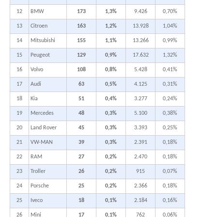
12
BMW
173
1,3%
9.426
0,70%
13
Citroen
163
1,2%
13.928
1,04%
14
Mitsubishi
155
1,1%
13.266
0,99%
15
Peugeot
129
0,9%
17.632
1,32%
16
Volvo
108
0,8%
5.428
0,41%
17
Audi
63
0,5%
4.125
0,31%
18
Kia
51
0,4%
3.277
0,24%
19
Mercedes
48
0,3%
5.100
0,38%
20
Land Rover
45
0,3%
3.393
0,25%
21
VW-MAN
39
0,3%
2.391
0,18%
22
RAM
27
0,2%
2.470
0,18%
23
Troller
26
0,2%
915
0,07%
24
Porsche
25
0,2%
2.366
0,18%
25
Iveco
18
0,1%
2.184
0,16%
26
Mini
17
0,1%
762
0,06%