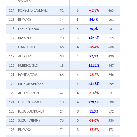
SCYMAN
114
PORSCHE/CAYENNE
91
5
-42,3%
465
115
BMW/X6
34
5
54,4%
161
116
LEXUS/NX300
30
5
75,0%
131
117
BMW/I3
20
5
162,5%
115
118
FIAT/DOBLO
66
4
-36,4%
608
119
AUDI/A4
33
4
27,3%
420
120
M.BENZ/GLE
19
4
121,1%
347
121
HONDA/CRV
68
4
-38,2%
246
122
MITSUBISHI/ASX
11
4
281,8%
159
123
AUDI/E TRON
47
4
-10,6%
137
124
LEXUS/UX250H
13
4
223,1%
100
125
PEUGEOT/BOXER
24
3
31,3%
172
126
SUZUKI/JIMNY
78
3
-59,6%
530
127
BMW/X4
71
3
-55,6%
472