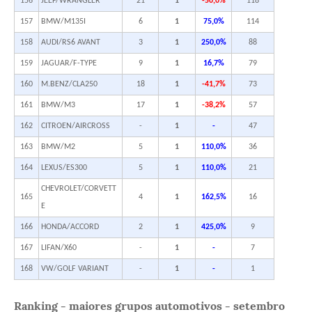
156
JEEP/WRANGLER
21
1
-50,0%
118
157
BMW/M135I
6
1
75,0%
114
158
AUDI/RS6 AVANT
3
1
250,0%
88
159
JAGUAR/F-TYPE
9
1
16,7%
79
160
M.BENZ/CLA250
18
1
-41,7%
73
161
BMW/M3
17
1
-38,2%
57
162
CITROEN/AIRCROSS
-
1
-
47
163
BMW/M2
5
1
110,0%
36
164
LEXUS/ES300
5
1
110,0%
21
CHEVROLET/CORVETT
165
4
1
162,5%
16
E
166
HONDA/ACCORD
2
1
425,0%
9
167
LIFAN/X60
-
1
-
7
168
VW/GOLF VARIANT
-
1
-
1
Ranking - maiores grupos automotivos - setembro