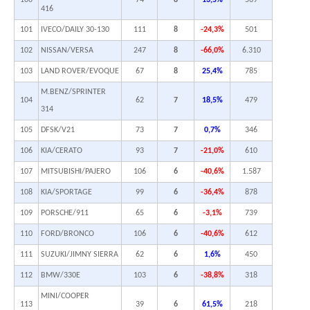
416
101
IVECO/DAILY 30-130
111
8
-24,3%
501
102
NISSAN/VERSA
247
8
-66,0%
6.310
103
LAND ROVER/EVOQUE
67
8
25,4%
785
M.BENZ/SPRINTER
104
62
7
18,5%
479
314
105
DFSK/V21
73
7
0,7%
346
106
KIA/CERATO
93
7
-21,0%
610
107
MITSUBISHI/PAJERO
106
6
-40,6%
1.587
108
KIA/SPORTAGE
99
6
-36,4%
878
109
PORSCHE/911
65
6
-3,1%
739
110
FORD/BRONCO
106
6
-40,6%
612
111
SUZUKI/JIMNY SIERRA
62
6
1,6%
450
112
BMW/330E
103
6
-38,8%
318
MINI/COOPER
113
39
6
61,5%
218