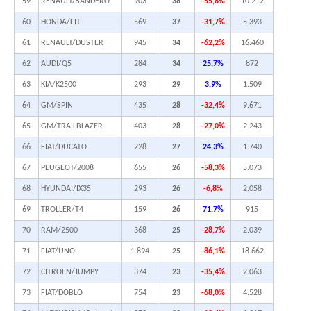
59
RENAULT/SANDERO
903
38
-55,8%
10.212
60
HONDA/FIT
569
37
-31,7%
5.393
61
RENAULT/DUSTER
945
34
-62,2%
16.460
62
AUDI/Q5
284
34
25,7%
872
63
KIA/K2500
293
29
3,9%
1.509
64
GM/SPIN
435
28
-32,4%
9.671
65
GM/TRAILBLAZER
403
28
-27,0%
2.243
66
FIAT/DUCATO
228
27
24,3%
1.740
67
PEUGEOT/2008
655
26
-58,3%
5.073
68
HYUNDAI/IX35
293
26
-6,8%
2.058
69
TROLLER/T4
159
26
71,7%
915
70
RAM/2500
368
25
-28,7%
2.039
71
FIAT/UNO
1.894
25
-86,1%
18.662
72
CITROEN/JUMPY
374
23
-35,4%
2.063
73
FIAT/DOBLO
754
23
-68,0%
4.528