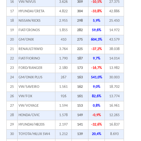
16
VW/NIVUS
3.626
309
-10,5%
27.375
17
HYUNDAI/CRETA
4.822
304
-33,8%
42.886
18
NISSAN/KICKS
2.955
298
5,9%
25.450
19
FIAT/CRONOS
1.855
282
59,6%
14.972
20
GM/ONIX
410
275
604,3%
43.579
21
RENAULT/KWID
3.764
225
-37,2%
38.038
22
FIAT/FIORINO
1.790
187
9,7%
14.014
23
FORD/RANGER
2.180
173
-16,7%
13.982
24
GM/ONIX PLUS
267
163
541,0%
30.003
25
VW/SAVEIRO
1.561
162
9,0%
18.702
26
VW/FOX
926
161
82,6%
13.774
27
VW/VOYAGE
1.594
153
0,8%
16.961
28
HONDA/CIVIC
1.578
149
-0,9%
12.265
29
HYUNDAI/HB20S
2.197
141
-32,6%
16.837
30
TOYOTA/HILUX SW4
1.212
139
20,4%
8.693