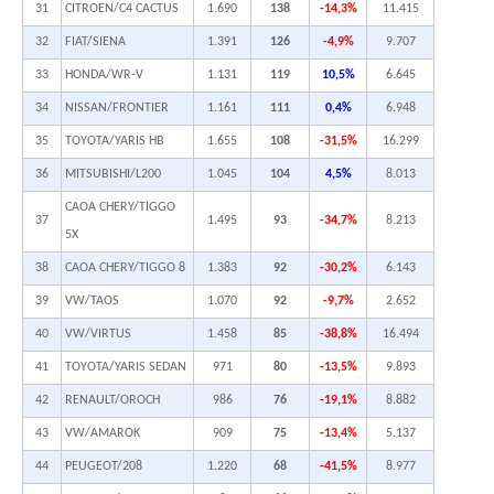
31
CITROEN/C4 CACTUS
1.690
138
-14,3%
11.415
32
FIAT/SIENA
1.391
126
-4,9%
9.707
33
HONDA/WR-V
1.131
119
10,5%
6.645
34
NISSAN/FRONTIER
1.161
111
0,4%
6.948
35
TOYOTA/YARIS HB
1.655
108
-31,5%
16.299
36
MITSUBISHI/L200
1.045
104
4,5%
8.013
CAOA CHERY/TIGGO
37
1.495
93
-34,7%
8.213
5X
38
CAOA CHERY/TIGGO 8
1.383
92
-30,2%
6.143
39
VW/TAOS
1.070
92
-9,7%
2.652
40
VW/VIRTUS
1.458
85
-38,8%
16.494
41
TOYOTA/YARIS SEDAN
971
80
-13,5%
9.893
42
RENAULT/OROCH
986
76
-19,1%
8.882
43
VW/AMAROK
909
75
-13,4%
5.137
44
PEUGEOT/208
1.220
68
-41,5%
8.977