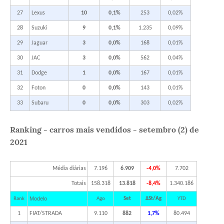
27
Lexus
10
0,1%
253
0,02%
28
Suzuki
9
0,1%
1.235
0,09%
29
Jaguar
3
0,0%
168
0,01%
30
JAC
3
0,0%
562
0,04%
31
Dodge
1
0,0%
167
0,01%
32
Foton
0
0,0%
143
0,01%
33
Subaru
0
0,0%
303
0,02%
Ranking - carros mais vendidos - setembro (2) de
2021
Média diárias
7.196
6.909
-4,0%
7.702
Totais
158.318
13.818
-8,4%
1.340.186
Modelo
Rank
Ago
Set
ΔSt/Ag
YTD
1
FIAT/STRADA
9.110
882
1,7%
80.494