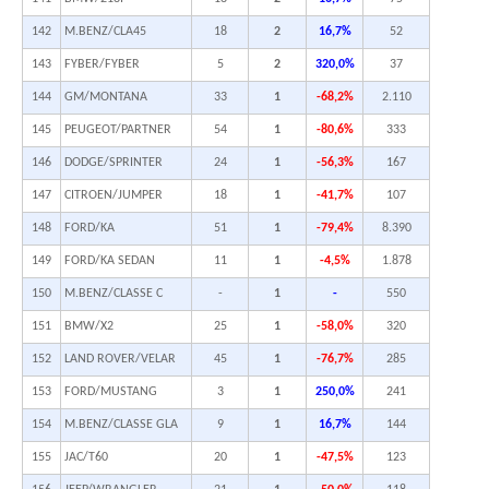
142
M.BENZ/CLA45
18
2
16,7%
52
143
FYBER/FYBER
5
2
320,0%
37
144
GM/MONTANA
33
1
-68,2%
2.110
145
PEUGEOT/PARTNER
54
1
-80,6%
333
146
DODGE/SPRINTER
24
1
-56,3%
167
147
CITROEN/JUMPER
18
1
-41,7%
107
148
FORD/KA
51
1
-79,4%
8.390
149
FORD/KA SEDAN
11
1
-4,5%
1.878
150
M.BENZ/CLASSE C
-
1
-
550
151
BMW/X2
25
1
-58,0%
320
152
LAND ROVER/VELAR
45
1
-76,7%
285
153
FORD/MUSTANG
3
1
250,0%
241
154
M.BENZ/CLASSE GLA
9
1
16,7%
144
155
JAC/T60
20
1
-47,5%
123