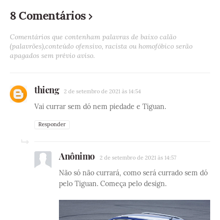
8 Comentários
Comentários que contenham palavras de baixo calão
(palavrões),conteúdo ofensivo, racista ou homofóbico serão
apagados sem prévio aviso.
thieng
2 de setembro de 2021 às 14:54
Vai currar sem dó nem piedade e Tiguan.
Responder
Anônimo
2 de setembro de 2021 às 14:57
Não só não currará, como será currado sem dó
pelo Tiguan. Começa pelo design.