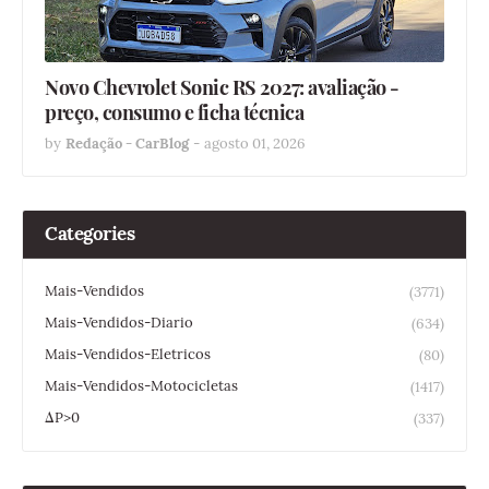
Novo Chevrolet Sonic RS 2027: avaliação -
preço, consumo e ficha técnica
by
Redação - CarBlog
-
agosto 01, 2026
Categories
Mais-Vendidos
(3771)
Mais-Vendidos-Diario
(634)
Mais-Vendidos-Eletricos
(80)
Mais-Vendidos-Motocicletas
(1417)
ΔP>0
(337)