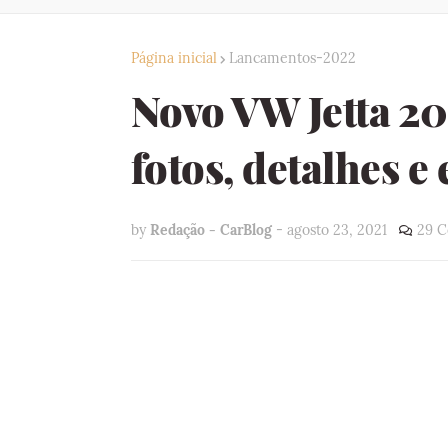
Página inicial
Lancamentos-2022
Novo VW Jetta 202
fotos, detalhes e
by
Redação - CarBlog
-
agosto 23, 2021
29 C