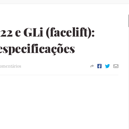
2 e GLi (facelift):
 especificações
omentários