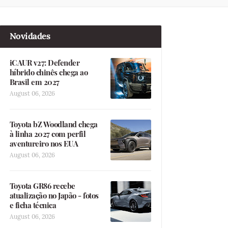
Novidades
iCAUR v27: Defender
híbrido chinês chega ao
Brasil em 2027
August 06, 2026
Toyota bZ Woodland chega
à linha 2027 com perfil
aventureiro nos EUA
August 06, 2026
Toyota GR86 recebe
atualização no Japão - fotos
e ficha técnica
August 06, 2026