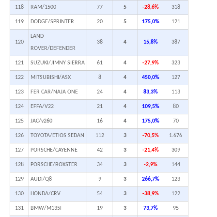
118
RAM/1500
77
5
-28,6%
318
119
DODGE/SPRINTER
20
5
175,0%
121
LAND
120
38
4
15,8%
387
ROVER/DEFENDER
121
SUZUKI/JIMNY SIERRA
61
4
-27,9%
323
122
MITSUBISHI/ASX
8
4
450,0%
127
123
FER CAR/NAJA ONE
24
4
83,3%
113
124
EFFA/V22
21
4
109,5%
80
125
JAC/v260
16
4
175,0%
70
126
TOYOTA/ETIOS SEDAN
112
3
-70,5%
1.676
127
PORSCHE/CAYENNE
42
3
-21,4%
309
128
PORSCHE/BOXSTER
34
3
-2,9%
144
129
AUDI/Q8
9
3
266,7%
123
130
HONDA/CRV
54
3
-38,9%
122
131
BMW/M135I
19
3
73,7%
95