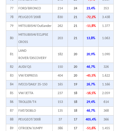
77
FORD/BRONCO
214
24
23,4%
353
78
PEUGEOT/2008
830
21
-72,2%
3.438
79
MITSUBISHI/Outlander
262
21
-11,8%
1.377
MITSUBISHI/ECLIPSE
80
203
21
13,8%
1.063
CROSS
LAND
81
182
20
20,9%
1.090
ROVER/DISCOVERY
82
AUDI/Q5
150
20
46,7%
326
83
VW/EXPRESS
404
20
-45,5%
1.622
84
IVECO/DAILY 35-150
165
19
26,7%
1.166
85
VW/JETTA
237
18
-16,5%
2.059
86
TROLLER/T4
153
18
29,4%
614
87
FIAT/DOBLO
135
18
46,7%
368
88
PEUGEOT/3008
37
17
405,4%
366
89
CITROEN/JUMPY
386
17
-51,6%
1.455