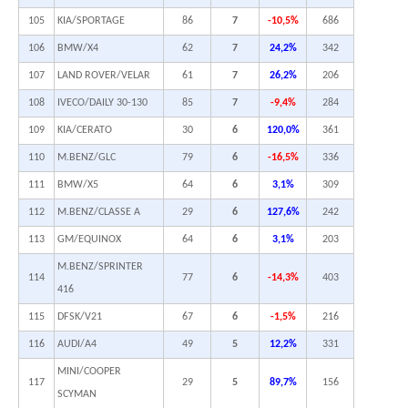
105
KIA/SPORTAGE
86
7
-10,5%
686
106
BMW/X4
62
7
24,2%
342
107
LAND ROVER/VELAR
61
7
26,2%
206
108
IVECO/DAILY 30-130
85
7
-9,4%
284
109
KIA/CERATO
30
6
120,0%
361
110
M.BENZ/GLC
79
6
-16,5%
336
111
BMW/X5
64
6
3,1%
309
112
M.BENZ/CLASSE A
29
6
127,6%
242
113
GM/EQUINOX
64
6
3,1%
203
M.BENZ/SPRINTER
114
77
6
-14,3%
403
416
115
DFSK/V21
67
6
-1,5%
216
116
AUDI/A4
49
5
12,2%
331
MINI/COOPER
117
29
5
89,7%
156
SCYMAN