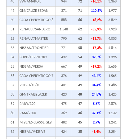
48
VW/AMAROK
944
72
-16,1%
3.368
49
GM/CRUZE SEDAN
371
71
110,5%
1.977
50
CAOA CHERY/TIGGO 8
888
66
-18,2%
3.829
51
RENAULT/SANDERO
1.548
62
-55,9%
7.928
52
RENAULT/MASTER
790
62
-13,7%
4.003
53
NISSAN/FRONTIER
771
58
-17,3%
4.814
54
FORD/TERRITORY
432
54
37,5%
1.396
55
NISSAN/VERSA
667
49
-19,2%
5.656
56
CAOA CHERY/TIGGO 7
376
49
43,4%
1.565
57
VOLVO/XC60
401
49
34,4%
1.486
58
GM/TRAILBLAZER
423
48
24,8%
1.425
59
BMW/320I
475
47
8,8%
2.876
60
RAM/2500
369
46
37,1%
1.132
61
M.BENZ/CLASSE GLB
482
45
2,7%
1.241
62
NISSAN/V-DRIVE
424
38
-1,4%
3.254