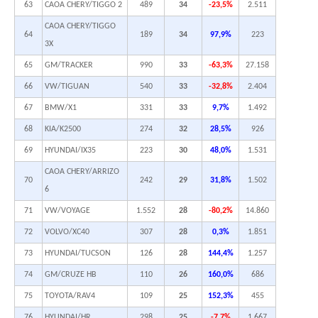
63
CAOA CHERY/TIGGO 2
489
34
-23,5%
2.511
CAOA CHERY/TIGGO
64
189
34
97,9%
223
3X
65
GM/TRACKER
990
33
-63,3%
27.158
66
VW/TIGUAN
540
33
-32,8%
2.404
67
BMW/X1
331
33
9,7%
1.492
68
KIA/K2500
274
32
28,5%
926
69
HYUNDAI/IX35
223
30
48,0%
1.531
CAOA CHERY/ARRIZO
70
242
29
31,8%
1.502
6
71
VW/VOYAGE
1.552
28
-80,2%
14.860
72
VOLVO/XC40
307
28
0,3%
1.851
73
HYUNDAI/TUCSON
126
28
144,4%
1.257
74
GM/CRUZE HB
110
26
160,0%
686
75
TOYOTA/RAV4
109
25
152,3%
455
76
HYUNDAI/HR
298
25
-7,7%
1.667