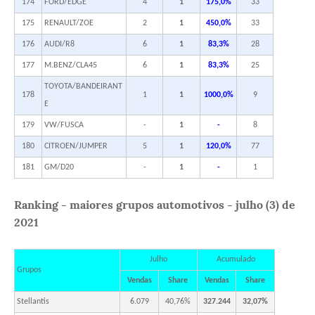
174
FORD/EDGE
4
1
175,0%
33
175
RENAULT/ZOE
2
1
450,0%
33
176
AUDI/R8
6
1
83,3%
28
177
M.BENZ/CLA45
6
1
83,3%
25
TOYOTA/BANDEIRANT
178
1
1
1000,0%
9
E
179
VW/FUSCA
-
1
-
8
180
CITROEN/JUMPER
5
1
120,0%
77
181
GM/D20
-
1
-
1
Ranking - maiores grupos automotivos - julho (3) de
2021
Julho
Acumulado
Grupos
Vendas
Share
Vendas
Share
Stellantis
6.079
40,76%
327.244
32,07%