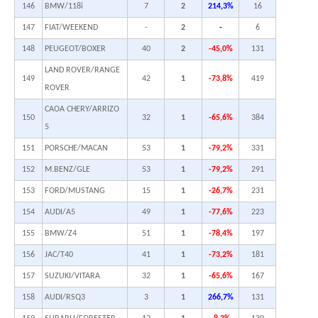
146
BMW/118i
7
2
214,3%
16
147
FIAT/WEEKEND
-
2
-
6
148
PEUGEOT/BOXER
40
2
-45,0%
131
LAND ROVER/RANGE
149
42
1
-73,8%
419
ROVER
CAOA CHERY/ARRIZO
150
32
1
-65,6%
384
5
151
PORSCHE/MACAN
53
1
-79,2%
331
152
M.BENZ/GLE
53
1
-79,2%
291
153
FORD/MUSTANG
15
1
-26,7%
231
154
AUDI/A5
49
1
-77,6%
223
155
BMW/Z4
51
1
-78,4%
197
156
JAC/T40
41
1
-73,2%
181
157
SUZUKI/VITARA
32
1
-65,6%
167
158
AUDI/RSQ3
3
1
266,7%
131