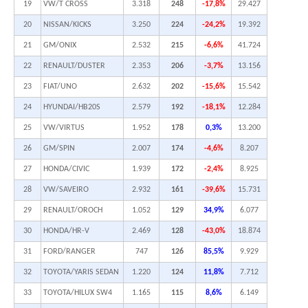
19
VW/T CROSS
3.318
248
-17,8%
29.427
20
NISSAN/KICKS
3.250
224
-24,2%
19.392
21
GM/ONIX
2.532
215
-6,6%
41.724
22
RENAULT/DUSTER
2.353
206
-3,7%
13.156
23
FIAT/UNO
2.632
202
-15,6%
15.542
24
HYUNDAI/HB20S
2.579
192
-18,1%
12.284
25
VW/VIRTUS
1.952
178
0,3%
13.200
26
GM/SPIN
2.007
174
-4,6%
8.207
27
HONDA/CIVIC
1.939
172
-2,4%
8.925
28
VW/SAVEIRO
2.932
161
-39,6%
15.731
29
RENAULT/OROCH
1.052
129
34,9%
6.077
30
HONDA/HR-V
2.469
128
-43,0%
18.874
31
FORD/RANGER
747
126
85,5%
9.929
32
TOYOTA/YARIS SEDAN
1.220
124
11,8%
7.712
33
TOYOTA/HILUX SW4
1.165
115
8,6%
6.149