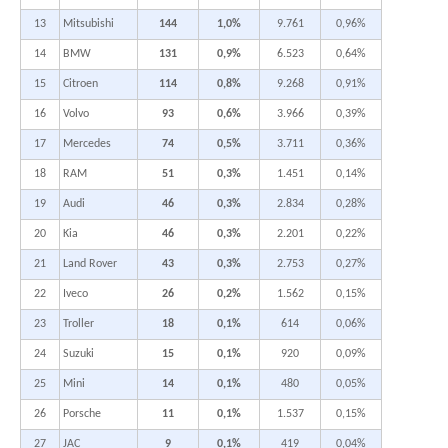
13
Mitsubishi
144
1,0%
9.761
0,96%
14
BMW
131
0,9%
6.523
0,64%
15
Citroen
114
0,8%
9.268
0,91%
16
Volvo
93
0,6%
3.966
0,39%
17
Mercedes
74
0,5%
3.711
0,36%
18
RAM
51
0,3%
1.451
0,14%
19
Audi
46
0,3%
2.834
0,28%
20
Kia
46
0,3%
2.201
0,22%
21
Land Rover
43
0,3%
2.753
0,27%
22
Iveco
26
0,2%
1.562
0,15%
23
Troller
18
0,1%
614
0,06%
24
Suzuki
15
0,1%
920
0,09%
25
Mini
14
0,1%
480
0,05%
26
Porsche
11
0,1%
1.537
0,15%
27
JAC
9
0,1%
419
0,04%