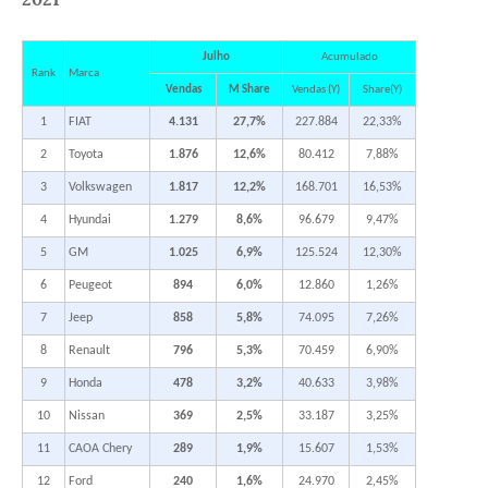
Julho
Acumulado
Rank
Marca
Vendas
M Share
Vendas (Y)
Share(Y)
1
FIAT
4.131
27,7%
227.884
22,33%
2
Toyota
1.876
12,6%
80.412
7,88%
3
Volkswagen
1.817
12,2%
168.701
16,53%
4
Hyundai
1.279
8,6%
96.679
9,47%
5
GM
1.025
6,9%
125.524
12,30%
6
Peugeot
894
6,0%
12.860
1,26%
7
Jeep
858
5,8%
74.095
7,26%
8
Renault
796
5,3%
70.459
6,90%
9
Honda
478
3,2%
40.633
3,98%
10
Nissan
369
2,5%
33.187
3,25%
11
CAOA Chery
289
1,9%
15.607
1,53%
12
Ford
240
1,6%
24.970
2,45%