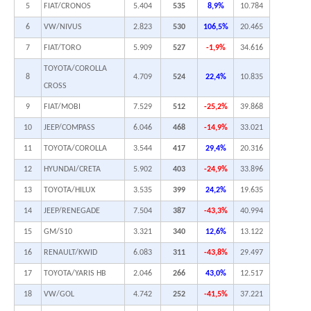
5
FIAT/CRONOS
5.404
535
8,9%
10.784
6
VW/NIVUS
2.823
530
106,5%
20.465
7
FIAT/TORO
5.909
527
-1,9%
34.616
TOYOTA/COROLLA
8
4.709
524
22,4%
10.835
CROSS
9
FIAT/MOBI
7.529
512
-25,2%
39.868
10
JEEP/COMPASS
6.046
468
-14,9%
33.021
11
TOYOTA/COROLLA
3.544
417
29,4%
20.316
12
HYUNDAI/CRETA
5.902
403
-24,9%
33.896
13
TOYOTA/HILUX
3.535
399
24,2%
19.635
14
JEEP/RENEGADE
7.504
387
-43,3%
40.994
15
GM/S10
3.321
340
12,6%
13.122
16
RENAULT/KWID
6.083
311
-43,8%
29.497
17
TOYOTA/YARIS HB
2.046
266
43,0%
12.517
18
VW/GOL
4.742
252
-41,5%
37.221