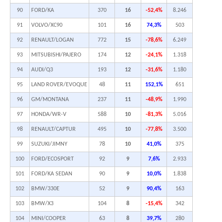
90
FORD/KA
370
16
-52,4%
8.246
91
VOLVO/XC90
101
16
74,3%
503
92
RENAULT/LOGAN
772
15
-78,6%
6.249
93
MITSUBISHI/PAJERO
174
12
-24,1%
1.318
94
AUDI/Q3
193
12
-31,6%
1.180
95
LAND ROVER/EVOQUE
48
11
152,1%
651
96
GM/MONTANA
237
11
-48,9%
1.990
97
HONDA/WR-V
588
10
-81,3%
5.016
98
RENAULT/CAPTUR
495
10
-77,8%
3.500
99
SUZUKI/JIMNY
78
10
41,0%
375
100
FORD/ECOSPORT
92
9
7,6%
2.933
101
FORD/KA SEDAN
90
9
10,0%
1.838
102
BMW/330E
52
9
90,4%
163
103
BMW/X3
104
8
-15,4%
342
104
MINI/COOPER
63
8
39,7%
280