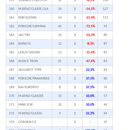
159
SUBARU/FORESTER
12
1
-8,3%
130
160
M.BENZ/CLASSE GLA
24
1
-54,2%
127
161
RDK/SULTAN
14
1
-21,4%
113
162
PORSCHE/CAYMAN
40
1
-72,5%
93
163
JAC/T60
24
1
-54,2%
89
164
BMW/I3
12
1
-8,3%
87
165
LEXUS/UX250H
13
1
-15,4%
65
166
AUDI/E TRON
21
1
-47,6%
63
167
JAGUAR/F-TYPE
9
1
22,2%
62
168
PORSCHE/PANAMERA
8
1
37,5%
60
169
KIA/SORENTO
8
1
37,5%
59
170
M.BENZ/CLASSEE
10
1
10,0%
57
171
MINI/JCW
10
1
10,0%
44
172
M.BENZ/CLA250
9
1
22,2%
44
173
CITROEN/C3
-
1
-
37