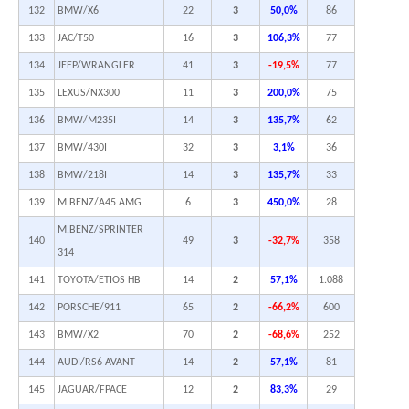
132
BMW/X6
22
3
50,0%
86
133
JAC/T50
16
3
106,3%
77
134
JEEP/WRANGLER
41
3
-19,5%
77
135
LEXUS/NX300
11
3
200,0%
75
136
BMW/M235I
14
3
135,7%
62
137
BMW/430I
32
3
3,1%
36
138
BMW/218I
14
3
135,7%
33
139
M.BENZ/A45 AMG
6
3
450,0%
28
M.BENZ/SPRINTER
140
49
3
-32,7%
358
314
141
TOYOTA/ETIOS HB
14
2
57,1%
1.088
142
PORSCHE/911
65
2
-66,2%
600
143
BMW/X2
70
2
-68,6%
252
144
AUDI/RS6 AVANT
14
2
57,1%
81
145
JAGUAR/FPACE
12
2
83,3%
29