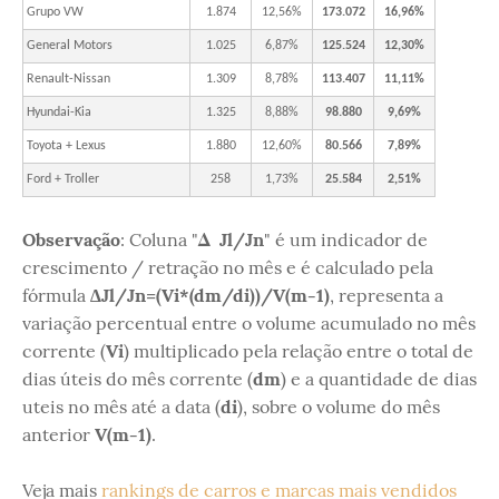
Grupo VW
1.874
12,56%
173.072
16,96%
General Motors
1.025
6,87%
125.524
12,30%
Renault-Nissan
1.309
8,78%
113.407
11,11%
Hyundai-Kia
1.325
8,88%
98.880
9,69%
Toyota + Lexus
1.880
12,60%
80.566
7,89%
Ford + Troller
258
1,73%
25.584
2,51%
Observação
: Coluna "
Δ Jl/Jn
" é um indicador de
crescimento / retração no mês e é calculado pela
fórmula
∆Jl/Jn=(Vi*(dm/di))/V(m-1)
, representa a
variação percentual entre o volume acumulado no mês
corrente (
Vi
) multiplicado pela relação entre o total de
dias úteis do mês corrente (
dm
) e a quantidade de dias
uteis no mês até a data (
di
), sobre o volume do mês
anterior
V(m-1)
.
Veja mais
rankings de carros e marcas mais vendidos