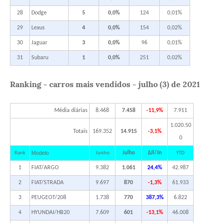
28
Dodge
5
0,0%
124
0,01%
29
Lexus
4
0,0%
154
0,02%
30
Jaguar
3
0,0%
96
0,01%
31
Subaru
1
0,0%
251
0,02%
Ranking - carros mais vendidos - julho (3) de 2021
Média diárias
8.468
7.458
-11,9%
7.911
1.020.50
Totais
169.352
14.915
-3,1%
0
Modelo
Rank
Junho
Julho
ΔJl/Jn
YTD
1
FIAT/ARGO
9.382
1.061
24,4%
42.987
2
FIAT/STRADA
9.697
870
-1,3%
61.933
3
PEUGEOT/208
1.738
770
387,3%
6.822
4
HYUNDAI/HB20
7.609
601
-13,1%
46.008