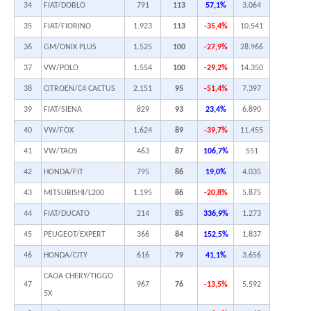
34
FIAT/DOBLO
791
113
57,1%
3.064
35
FIAT/FIORINO
1.923
113
-35,4%
10.541
36
GM/ONIX PLUS
1.525
100
-27,9%
28.966
37
VW/POLO
1.554
100
-29,2%
14.350
38
CITROEN/C4 CACTUS
2.151
95
-51,4%
7.397
39
FIAT/SIENA
829
93
23,4%
6.890
40
VW/FOX
1.624
89
-39,7%
11.455
41
VW/TAOS
463
87
106,7%
551
42
HONDA/FIT
795
86
19,0%
4.035
43
MITSUBISHI/L200
1.195
86
-20,8%
5.875
44
FIAT/DUCATO
214
85
336,9%
1.273
45
PEUGEOT/EXPERT
366
84
152,5%
1.837
46
HONDA/CITY
616
79
41,1%
3.656
CAOA CHERY/TIGGO
47
967
76
-13,5%
5.592
5X