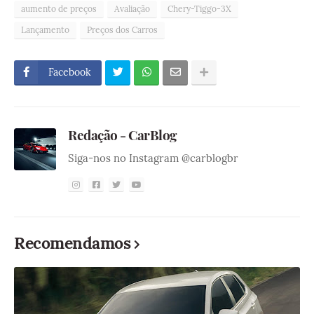
aumento de preços
Avaliação
Chery-Tiggo-3X
Lançamento
Preços dos Carros
Facebook
Redação - CarBlog
Siga-nos no Instagram @carblogbr
Recomendamos