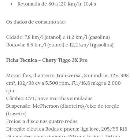
Retomada de 80 a 120 km/h: 10,4 s
Os dados de consumo são:
Cidade: 7,8 km/l (etanol) e 11,2 km/l (gasolina)
Rodovia: 8,5 km/l (etanol) e 12,2 km/l (gasolina)
Ficha Técnica – Chery Tiggo 3X Pro
Motor: flex, dianteiro, transversal, 3 cilindros, 12V, 998
cm³, 102/98 cv a 5.500 rpm, 17,1/16,8 mkgf a 2.000
rpm
Câmbio: CVT, nove marchas simuladas
Suspensão: McPherson (dianteiro)/eixo de torção
(traseiro)
Freios: a disco nas quatro rodas
Direção: elétrica Rodas e pneus: liga leve, 205/55 R16
Dimensões: comprimento, 420 cm; largura, 176 cm;