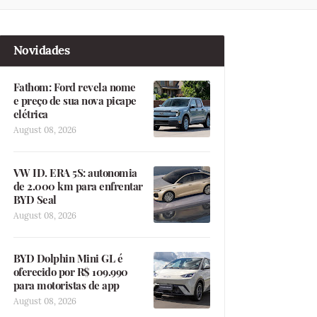
Novidades
Fathom: Ford revela nome
e preço de sua nova picape
elétrica
August 08, 2026
VW ID. ERA 5S: autonomia
de 2.000 km para enfrentar
BYD Seal
August 08, 2026
BYD Dolphin Mini GL é
oferecido por R$ 109.990
para motoristas de app
August 08, 2026