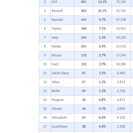
3
GM
601
13,1%
75.390
4
Renault
463
10,1%
33.762
5
Hyundai
445
9,7%
47.538
6
Toyota
346
7,5%
33.451
7
Jeep
242
5,3%
34.239
8
Honda
201
4,4%
21.010
9
Nissan
170
3,7%
17.294
10
Ford
132
2,9%
16.284
11
CAOA Chery
67
1,5%
6.460
12
Volvo
57
1,2%
1.814
13
BMW
49
1,1%
2.756
14
Peugeot
36
0,8%
4.671
15
Citroen
34
0,7%
3.090
16
Mitsubishi
29
0,6%
4.203
17
Land Rover
28
0,6%
1.358