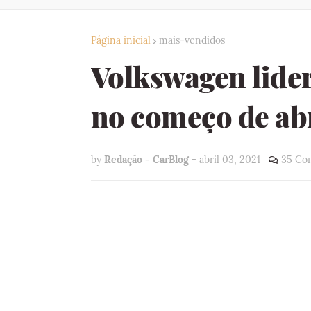
Página inicial
mais-vendidos
Volkswagen lide
no começo de abr
by
Redação - CarBlog
-
abril 03, 2021
35 Co