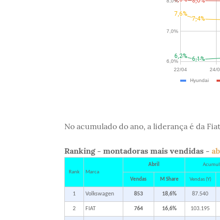
No acumulado do ano, a liderança é da Fi
Ranking - montadoras mais vendidas -
ab
Abril
Acumul
Rank
Marca
Vendas
M Share
Vendas (Y)
1
Volkswagen
853
18,6%
87.540
2
FIAT
764
16,6%
103.195