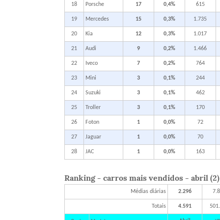
18
Porsche
17
0,4%
615
19
Mercedes
15
0,3%
1.735
20
Kia
12
0,3%
1.017
21
Audi
9
0,2%
1.466
22
Iveco
7
0,2%
764
23
Mini
3
0,1%
244
24
Suzuki
3
0,1%
462
25
Troller
3
0,1%
170
26
Foton
1
0,0%
72
27
Jaguar
1
0,0%
70
28
JAC
1
0,0%
163
Ranking - carros mais vendidos - abril (2
Médias diárias
2.296
7.
Totais
4.591
501