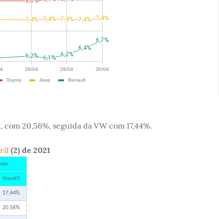
at, com 20,56%, seguida da VW com 17,44%.
ril
(2) de 2021
ado
Share(Y)
17,44%
20,56%