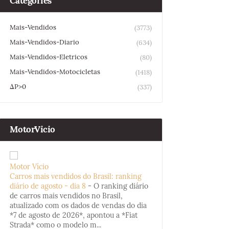
Categories
Mais-Vendidos
(3773)
Mais-Vendidos-Diario
(634)
Mais-Vendidos-Eletricos
(80)
Mais-Vendidos-Motocicletas
(1418)
ΔP>0
(337)
MotorVicio
Motor Vício
Carros mais vendidos do Brasil: ranking
diário de agosto - dia 8
-
O ranking diário
de carros mais vendidos no Brasil,
atualizado com os dados de vendas do dia
*7 de agosto de 2026*, apontou a *Fiat
Strada* como o modelo m...