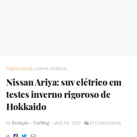
Página inicial
carros elétricos
Nissan Ariya: suv elétrico em
testes inverno rigoroso de
Hokkaido
by
Redação - CarBlog
-
abril 04, 2021
13 Comentários