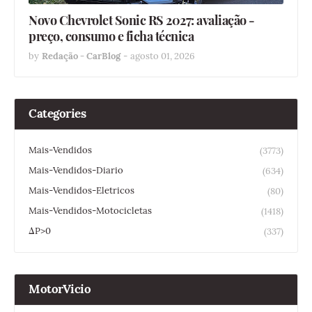
Novo Chevrolet Sonic RS 2027: avaliação -
preço, consumo e ficha técnica
by
Redação - CarBlog
-
agosto 01, 2026
Categories
Mais-Vendidos
(3773)
Mais-Vendidos-Diario
(634)
Mais-Vendidos-Eletricos
(80)
Mais-Vendidos-Motocicletas
(1418)
ΔP>0
(337)
MotorVicio