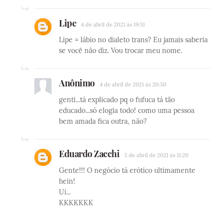
Lipe
4 de abril de 2021 às 19:51
Lipe = lábio no dialeto trans? Eu jamais saberia
se você não diz. Vou trocar meu nome.
Anônimo
4 de abril de 2021 às 20:50
genti...tá explicado pq o fufuca tá tão
educado...só elogia todo! como uma pessoa
bem amada fica outra, não?
Eduardo Zacchi
5 de abril de 2021 às 11:20
Gente!!! O negócio tá erótico ultimamente
hein!
Ui...
KKKKKKK