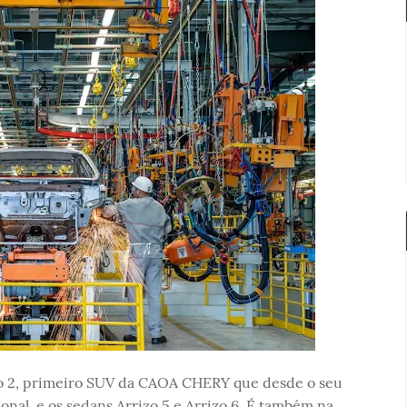
ggo 2, primeiro SUV da CAOA CHERY que desde o seu
al, e os sedans Arrizo 5 e Arrizo 6. É também na