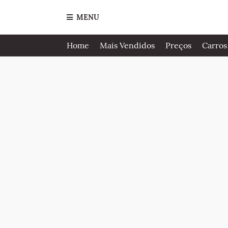
MENU
Home
Mais Vendidos
Preços
Carros