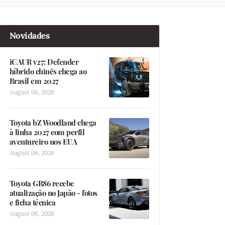
Novidades
iCAUR v27: Defender
híbrido chinês chega ao
Brasil em 2027
August 06, 2026
Toyota bZ Woodland chega
à linha 2027 com perfil
aventureiro nos EUA
August 06, 2026
Toyota GR86 recebe
atualização no Japão - fotos
e ficha técnica
August 06, 2026