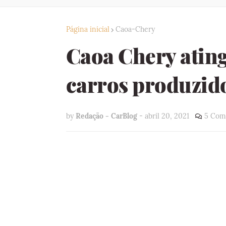
Página inicial
Caoa-Chery
Caoa Chery atin
carros produzido
by
Redação - CarBlog
-
abril 20, 2021
5 Com