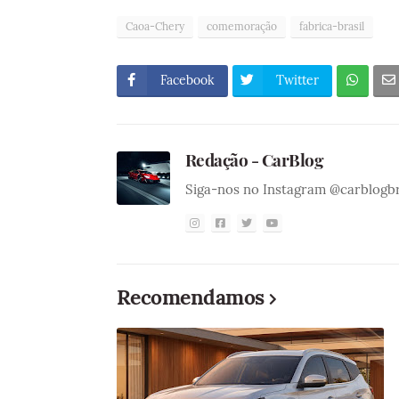
Caoa-Chery
comemoração
fabrica-brasil
Facebook
Twitter
Redação - CarBlog
Siga-nos no Instagram @carblogb
Recomendamos