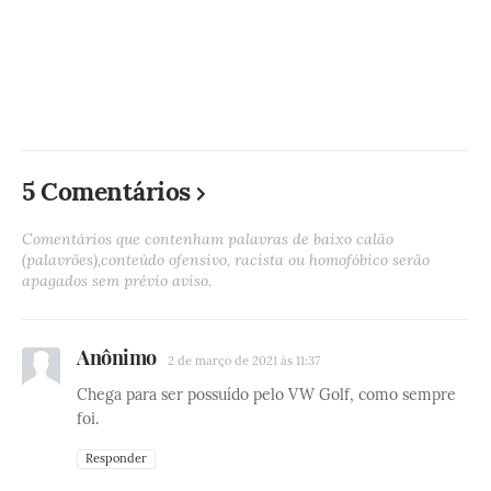
5 Comentários
Comentários que contenham palavras de baixo calão
(palavrões),conteúdo ofensivo, racista ou homofóbico serão
apagados sem prévio aviso.
Anônimo
2 de março de 2021 às 11:37
Chega para ser possuído pelo VW Golf, como sempre
foi.
Responder