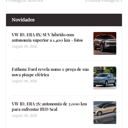
Postagem Anterior
Próxima Postagem
Novidades
VW ID. ERA 8X: SUV híbrido com
autonomia superior a 1.400 km - fotos
August 08, 2026
Fathom: Ford revela nome e preço de sua
nova picape elétrica
August 08, 2026
VW ID. ERA 5S: autonomia de 2.000 km
para enfrentar BYD Seal
August 08, 2026