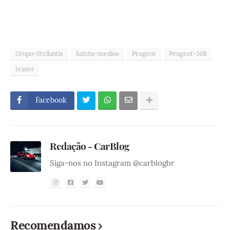
Grupo-Stellantis
hatchs-medios
Peugeot
Peugeot-308
teaser
Facebook
Redação - CarBlog
Siga-nos no Instagram @carblogbr
Recomendamos