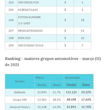
204
VW/CROSS FOX
1
1
205
M.BENZ/CLA45
1
1
FOTON/AUMARK
206
1
18
3.5-14DT
207
RENAULT/KANGOO
1
14
208
EFFA/V25
1
10
209
IVECO/DAILY 35S14
1
7
Ranking - maiores grupos automotivos - março (11)
de 2021
Março
Acumulado
Grupos
Vendas
Share
Vendas
Share
Stellantis
22.890
31,7%
115.125
29,32%
Grupo VW
13.361
18,5%
68.498
17,44%
General Motors
10.338
14,3%
61.893
15,76%