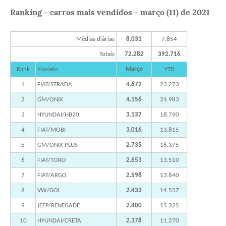
Ranking - carros mais vendidos - março (11) de 2021
Médias diárias
8.031
7.854
Totais
72.282
392.716
Rank
Modelo
Março
YTD
1
FIAT/STRADA
4.672
23.273
2
GM/ONIX
4.156
24.983
3
HYUNDAI/HB20
3.137
18.790
4
FIAT/MOBI
3.016
13.815
5
GM/ONIX PLUS
2.735
16.375
6
FIAT/TORO
2.653
13.510
7
FIAT/ARGO
2.598
13.840
8
VW/GOL
2.433
14.557
9
JEEP/RENEGADE
2.400
15.325
10
HYUNDAI/CRETA
2.378
11.270