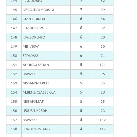
144
FIAT/DOBLO
7
52
145
IVECO/DAILY 30S13
7
39
146
GM/EQUINOX
6
64
147
SUZUKI/SCROSS
6
32
148
KIA/SORENTO
6
30
149
MINI/JCW
6
30
150
EFFA/V22
6
21
151
AUDI/A3 SEDAN
5
121
152
BMW/X3
5
96
153
NISSAN/MARCH
5
55
154
M.BENZ/CLASSE GLA
5
28
155
NISSAN/LEAF
5
25
156
LEXUS/UX250H
5
23
157
BMW/X5
4
152
158
FORD/MUSTANG
4
117