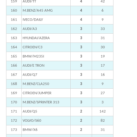
159
AUDI/TT
4
42
160
M.BENZ/A45 AMG
4
6
161
IVECO/DAILY
4
9
162
AUDI/A3
3
33
163
HYUNDAI/AZERA
3
31
164
CITROEN/C3
3
30
165
BMW/M235I
3
19
166
AUDI/E TRON
3
17
167
AUDI/Q7
3
16
168
M.BENZ/CLA250
3
9
169
CITROEN/JUMPER
3
27
170
M.BENZ/SPRINTER 313
3
3
171
AUDI/Q5
2
142
172
VOLVO/S60
2
82
173
BMW/X6
2
31