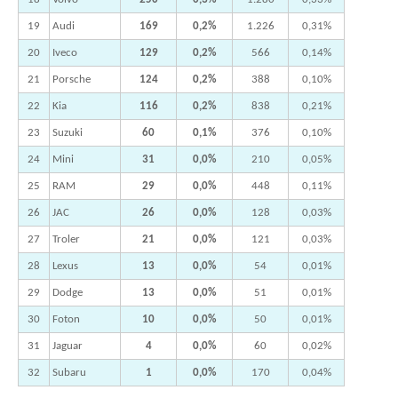
19
Audi
169
0,2%
1.226
0,31%
20
Iveco
129
0,2%
566
0,14%
21
Porsche
124
0,2%
388
0,10%
22
Kia
116
0,2%
838
0,21%
23
Suzuki
60
0,1%
376
0,10%
24
Mini
31
0,0%
210
0,05%
25
RAM
29
0,0%
448
0,11%
26
JAC
26
0,0%
128
0,03%
27
Troler
21
0,0%
121
0,03%
28
Lexus
13
0,0%
54
0,01%
29
Dodge
13
0,0%
51
0,01%
30
Foton
10
0,0%
50
0,01%
31
Jaguar
4
0,0%
60
0,02%
32
Subaru
1
0,0%
170
0,04%