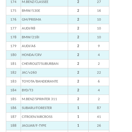
174
M.BENZ/CLASSEE
2
27
175
BMW/530E
2
16
176
GM/PRISMA
2
10
177
AUDI/R8
2
10
178
BMW/218I
2
10
179
AUDI/A6
2
9
180
HONDA/CRV
2
4
181
CHEVROLET/SUBURBAN
2
2
182
JAC/v260
2
22
183
TOYOTA/BANDEIRANTE
2
6
184
BYD/T3
2
4
185
M.BENZ/SPRINTER 311
2
2
186
SUBARU/FORESTER
1
87
187
CITROEN/AIRCROSS
1
41
188
JAGUAR/F-TYPE
1
26