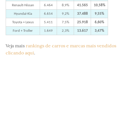
Renault-Nissan
6.464
8,9%
41.565
10,58%
Hyundai-Kia
6.654
9,2%
37.488
9,55%
Toyota + Lexus
5.411
7,5%
25.918
6,60%
Ford + Troller
1.649
2,3%
13.617
3,47%
Veja mais
rankings de carros e marcas mais vendidos
clicando aqui
.