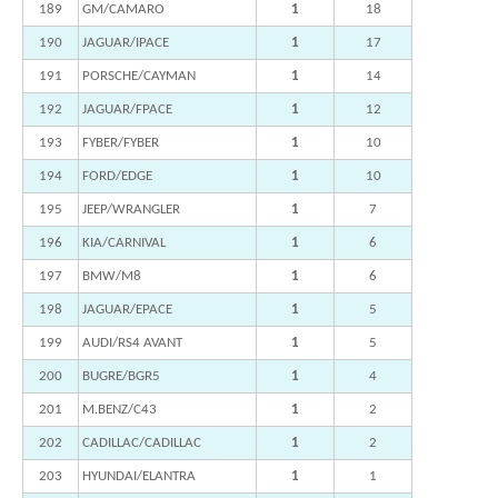
189
GM/CAMARO
1
18
190
JAGUAR/IPACE
1
17
191
PORSCHE/CAYMAN
1
14
192
JAGUAR/FPACE
1
12
193
FYBER/FYBER
1
10
194
FORD/EDGE
1
10
195
JEEP/WRANGLER
1
7
196
KIA/CARNIVAL
1
6
197
BMW/M8
1
6
198
JAGUAR/EPACE
1
5
199
AUDI/RS4 AVANT
1
5
200
BUGRE/BGR5
1
4
201
M.BENZ/C43
1
2
202
CADILLAC/CADILLAC
1
2
203
HYUNDAI/ELANTRA
1
1