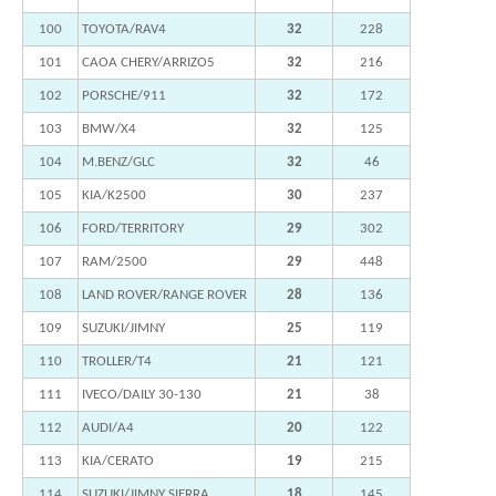
100
TOYOTA/RAV4
32
228
101
CAOA CHERY/ARRIZO5
32
216
102
PORSCHE/911
32
172
103
BMW/X4
32
125
104
M.BENZ/GLC
32
46
105
KIA/K2500
30
237
106
FORD/TERRITORY
29
302
107
RAM/2500
29
448
108
LAND ROVER/RANGE ROVER
28
136
109
SUZUKI/JIMNY
25
119
110
TROLLER/T4
21
121
111
IVECO/DAILY 30-130
21
38
112
AUDI/A4
20
122
113
KIA/CERATO
19
215
114
SUZUKI/JIMNY SIERRA
18
145