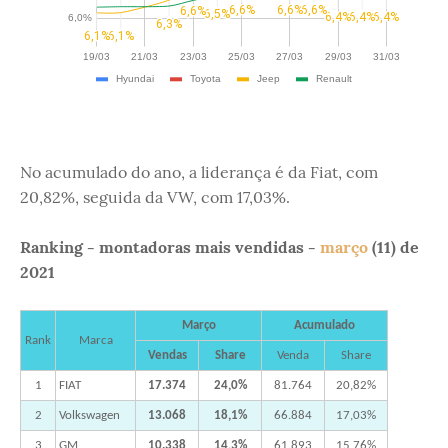
No acumulado do ano, a liderança é da Fiat, com
20,82%, seguida da VW, com 17,03%.
Ranking - montadoras mais vendidas -
março
(11) de
2021
Março
Acumulado
Rank
Marca
Vendas
Share
Venda
Share
1
FIAT
17.374
24,0%
81.764
20,82%
2
Volkswagen
13.068
18,1%
66.884
17,03%
3
GM
10.338
14,3%
61.893
15,76%