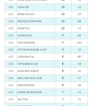
129
MINI/COOPER SCYMAN
10
58
130
AUDI/Q8
10
52
131
BMW/M135I
10
29
132
PEUGEOT/PARTNER
10
68
133
DFSK/V21
10
52
134
AUDI/RSQ3
9
84
135
VW/AMAROK
9
223
136
FOTON/AUMARK 1039
9
32
137
CITROEN/C4L
8
187
138
MITSUBISHI/ASX
8
58
139
AUDI/RS6 AVANT
8
45
140
FER CAR/NAJA ONE
8
37
141
LEXUS/NX300
8
26
142
PORSCHE/BOXSTER
7
35
143
JAC/T50
7
31