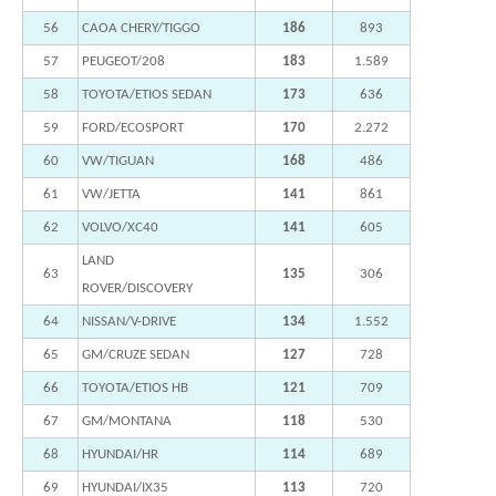
56
CAOA CHERY/TIGGO
186
893
57
PEUGEOT/208
183
1.589
58
TOYOTA/ETIOS SEDAN
173
636
59
FORD/ECOSPORT
170
2.272
60
VW/TIGUAN
168
486
61
VW/JETTA
141
861
62
VOLVO/XC40
141
605
LAND
63
135
306
ROVER/DISCOVERY
64
NISSAN/V-DRIVE
134
1.552
65
GM/CRUZE SEDAN
127
728
66
TOYOTA/ETIOS HB
121
709
67
GM/MONTANA
118
530
68
HYUNDAI/HR
114
689
69
HYUNDAI/IX35
113
720