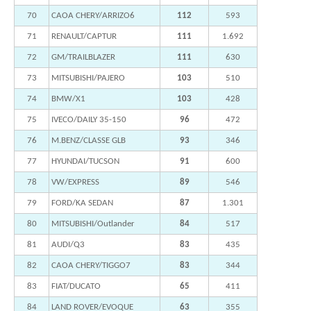
70
CAOA CHERY/ARRIZO6
112
593
71
RENAULT/CAPTUR
111
1.692
72
GM/TRAILBLAZER
111
630
73
MITSUBISHI/PAJERO
103
510
74
BMW/X1
103
428
75
IVECO/DAILY 35-150
96
472
76
M.BENZ/CLASSE GLB
93
346
77
HYUNDAI/TUCSON
91
600
78
VW/EXPRESS
89
546
79
FORD/KA SEDAN
87
1.301
80
MITSUBISHI/Outlander
84
517
81
AUDI/Q3
83
435
82
CAOA CHERY/TIGGO7
83
344
83
FIAT/DUCATO
65
411
84
LAND ROVER/EVOQUE
63
355