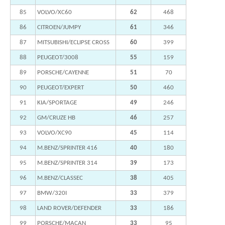
85
VOLVO/XC60
62
468
86
CITROEN/JUMPY
61
346
87
MITSUBISHI/ECLIPSE CROSS
60
399
88
PEUGEOT/3008
55
159
89
PORSCHE/CAYENNE
51
70
90
PEUGEOT/EXPERT
50
460
91
KIA/SPORTAGE
49
246
92
GM/CRUZE HB
46
257
93
VOLVO/XC90
45
114
94
M.BENZ/SPRINTER 416
40
180
95
M.BENZ/SPRINTER 314
39
173
96
M.BENZ/CLASSEC
38
405
97
BMW/320I
33
379
98
LAND ROVER/DEFENDER
33
186
99
PORSCHE/MACAN
33
95