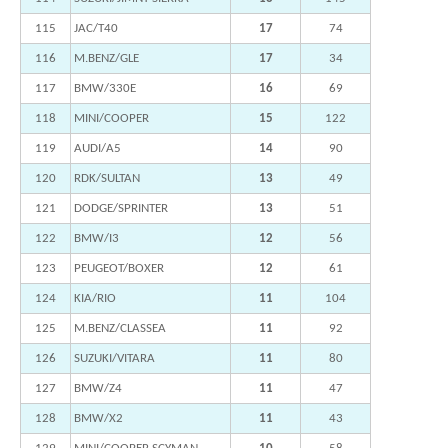
115
JAC/T40
17
74
116
M.BENZ/GLE
17
34
117
BMW/330E
16
69
118
MINI/COOPER
15
122
119
AUDI/A5
14
90
120
RDK/SULTAN
13
49
121
DODGE/SPRINTER
13
51
122
BMW/I3
12
56
123
PEUGEOT/BOXER
12
61
124
KIA/RIO
11
104
125
M.BENZ/CLASSEA
11
92
126
SUZUKI/VITARA
11
80
127
BMW/Z4
11
47
128
BMW/X2
11
43