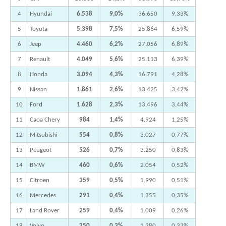
4
Hyundai
6.538
9,0%
36.650
9,33%
5
Toyota
5.398
7,5%
25.864
6,59%
6
Jeep
4.460
6,2%
27.056
6,89%
7
Renault
4.049
5,6%
25.113
6,39%
8
Honda
3.094
4,3%
16.791
4,28%
9
Nissan
1.861
2,6%
13.425
3,42%
10
Ford
1.628
2,3%
13.496
3,44%
11
Caoa Chery
984
1,4%
4.924
1,25%
12
Mitsubishi
554
0,8%
3.027
0,77%
13
Peugeot
526
0,7%
3.250
0,83%
14
BMW
460
0,6%
2.054
0,52%
15
Citroen
359
0,5%
1.990
0,51%
16
Mercedes
291
0,4%
1.355
0,35%
17
Land Rover
259
0,4%
1.009
0,26%
18
Volvo
250
0,3%
1.280
0,33%