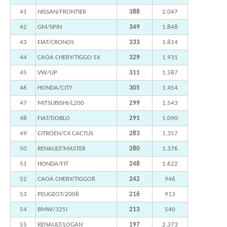
41
NISSAN/FRONTIER
388
2.047
42
GM/SPIN
349
1.848
43
FIAT/CRONOS
333
1.814
44
CAOA CHERY/TIGGO 5X
329
1.931
45
VW/UP
311
1.587
46
HONDA/CITY
305
1.454
47
MITSUBISHI/L200
299
1.543
48
FIAT/DOBLO
291
1.090
49
CITROEN/C4 CACTUS
283
1.357
50
RENAULT/MASTER
280
1.376
51
HONDA/FIT
248
1.622
52
CAOA CHERY/TIGGO8
242
946
53
PEUGEOT/2008
216
913
54
BMW/325I
213
540
55
RENAULT/LOGAN
197
2.373