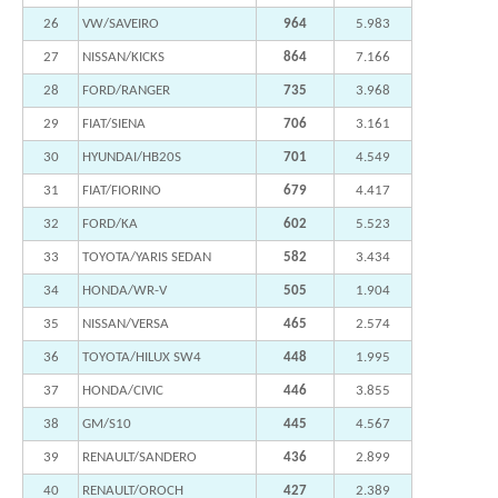
26
VW/SAVEIRO
964
5.983
27
NISSAN/KICKS
864
7.166
28
FORD/RANGER
735
3.968
29
FIAT/SIENA
706
3.161
30
HYUNDAI/HB20S
701
4.549
31
FIAT/FIORINO
679
4.417
32
FORD/KA
602
5.523
33
TOYOTA/YARIS SEDAN
582
3.434
34
HONDA/WR-V
505
1.904
35
NISSAN/VERSA
465
2.574
36
TOYOTA/HILUX SW4
448
1.995
37
HONDA/CIVIC
446
3.855
38
GM/S10
445
4.567
39
RENAULT/SANDERO
436
2.899
40
RENAULT/OROCH
427
2.389