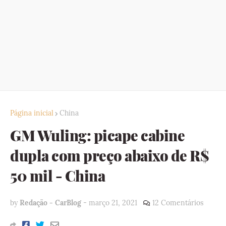
Página inicial
China
GM Wuling: picape cabine
dupla com preço abaixo de R$
50 mil - China
by
Redação - CarBlog
-
março 21, 2021
12 Comentários