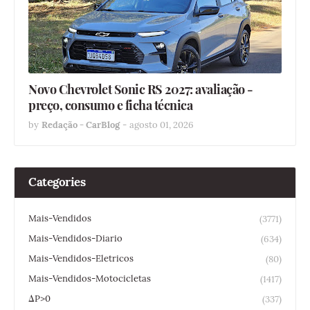
Novo Chevrolet Sonic RS 2027: avaliação -
preço, consumo e ficha técnica
by
Redação - CarBlog
-
agosto 01, 2026
Categories
Mais-Vendidos
(3771)
Mais-Vendidos-Diario
(634)
Mais-Vendidos-Eletricos
(80)
Mais-Vendidos-Motocicletas
(1417)
ΔP>0
(337)