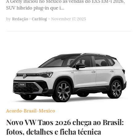
A Geely iniciou no México as vendas do EX5 EM-i 2026,
SUV híbrido plug-in que i…
by
Redação - CarBlog
-
November 17, 2025
Acordo-Brasil-Mexico
Novo VW Taos 2026 chega ao Brasil:
fotos, detalhes e ficha técnica