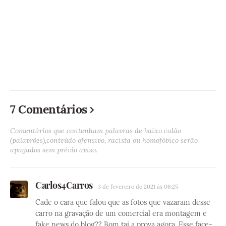
7 Comentários
Comentários que contenham palavras de baixo calão
(palavrões),conteúdo ofensivo, racista ou homofóbico serão
apagados sem prévio aviso.
Carlos4Carros
3 de fevereiro de 2021 às 06:25
Cade o cara que falou que as fotos que vazaram desse
carro na gravação de um comercial era montagem e
fake news do blog?? Bom tai a prova agora. Esse face-