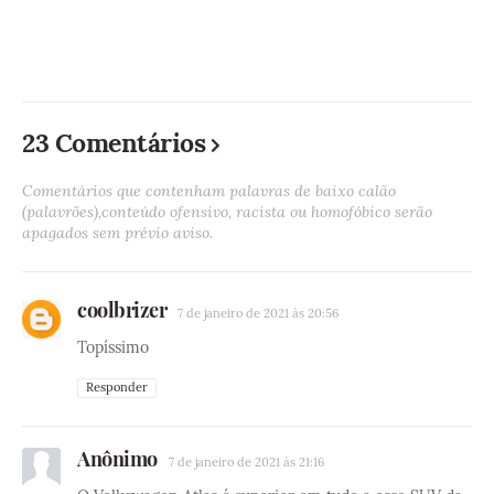
23 Comentários
Comentários que contenham palavras de baixo calão
(palavrões),conteúdo ofensivo, racista ou homofóbico serão
apagados sem prévio aviso.
coolbrizer
7 de janeiro de 2021 às 20:56
Topíssimo
Responder
Anônimo
7 de janeiro de 2021 às 21:16