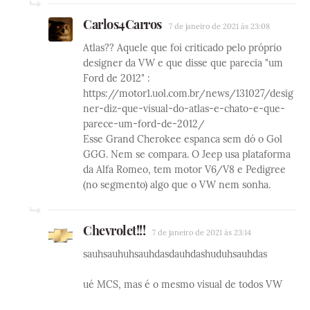
Carlos4Carros
7 de janeiro de 2021 às 23:08
Atlas?? Aquele que foi criticado pelo próprio
designer da VW e que disse que parecia "um
Ford de 2012" :
https://motor1.uol.com.br/news/131027/desig
ner-diz-que-visual-do-atlas-e-chato-e-que-
parece-um-ford-de-2012/
Esse Grand Cherokee espanca sem dó o Gol
GGG. Nem se compara. O Jeep usa plataforma
da Alfa Romeo, tem motor V6/V8 e Pedigree
(no segmento) algo que o VW nem sonha.
Chevrolet!!!
7 de janeiro de 2021 às 23:14
sauhsauhuhsauhdasdauhdashuduhsauhdas
ué MCS, mas é o mesmo visual de todos VW