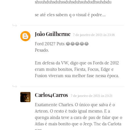
shuuhduhsduhssduhsduhsuhdudhsuhdsdu
se até eles sabem q o visual é podre....
João Guilherme
7 de janeiro de 2021 às 23:18
Ford 2012? Puts 😂😂😂😂😂
Pesado.
Em defesa da VW, digo que os Fords de 2012
eram muito bonitos, Fiesta, Focus, Edge e
Fusion viveram sua melhor fase nessa época.
Carlos4Carros
7 de janeiro de 2021 às 23:21
Exatamente Charles. O único que salva é o
Arteon. O resto é tudo igual mesmo. E a
quenga ainda teve a cara de pau de falar que o
Atlas é mais bonito que o Jeep. Tnc da Carlota