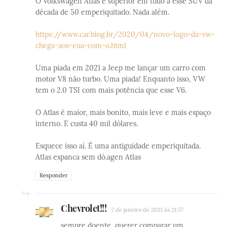
O Volkswagen Atlas é superior em tudo a esse SUV da
década de 50 emperiquitado. Nada além.
https://www.car.blog.br/2020/04/novo-logo-da-vw-
chega-aos-eua-com-o.html
Uma piada em 2021 a Jeep me lançar um carro com
motor V8 não turbo. Uma piada! Enquanto isso, VW
tem o 2.0 TSI com mais potência que esse V6.
O Atlas é maior, mais bonito, mais leve e mais espaço
interno. E custa 40 mil dólares.
Esquece isso aí. É uma antiguidade emperiquitada.
Atlas espanca sem dó.agen Atlas
Responder
Chevrolet!!!
7 de janeiro de 2021 às 21:57
sempre doente, querer comparar um