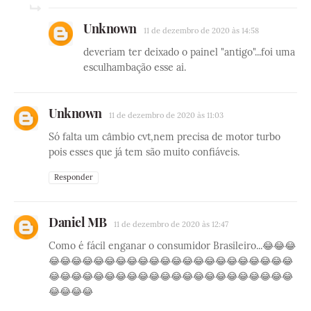
Unknown
11 de dezembro de 2020 às 14:58
deveriam ter deixado o painel "antigo"...foi uma
esculhambação esse ai.
Unknown
11 de dezembro de 2020 às 11:03
Só falta um câmbio cvt,nem precisa de motor turbo
pois esses que já tem são muito confiáveis.
Responder
Daniel MB
11 de dezembro de 2020 às 12:47
Como é fácil enganar o consumidor Brasileiro...😂😂😂
😂😂😂😂😂😂😂😂😂😂😂😂😂😂😂😂😂😂😂😂😂😂
😂😂😂😂😂😂😂😂😂😂😂😂😂😂😂😂😂😂😂😂😂😂
😂😂😂😂