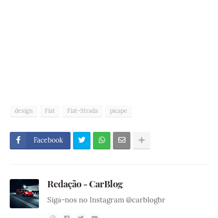
design
Fiat
Fiat-Strada
picape
Facebook
Redação - CarBlog
Siga-nos no Instagram @carblogbr