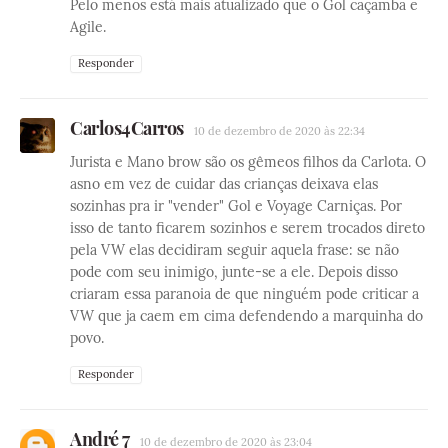
Pelo menos está mais atualizado que o Gol caçamba e
Agile.
Responder
Carlos4Carros
10 de dezembro de 2020 às 22:34
Jurista e Mano brow são os gêmeos filhos da Carlota. O
asno em vez de cuidar das crianças deixava elas
sozinhas pra ir "vender" Gol e Voyage Carniças. Por
isso de tanto ficarem sozinhos e serem trocados direto
pela VW elas decidiram seguir aquela frase: se não
pode com seu inimigo, junte-se a ele. Depois disso
criaram essa paranoia de que ninguém pode criticar a
VW que ja caem em cima defendendo a marquinha do
povo.
Responder
André 7
10 de dezembro de 2020 às 23:04