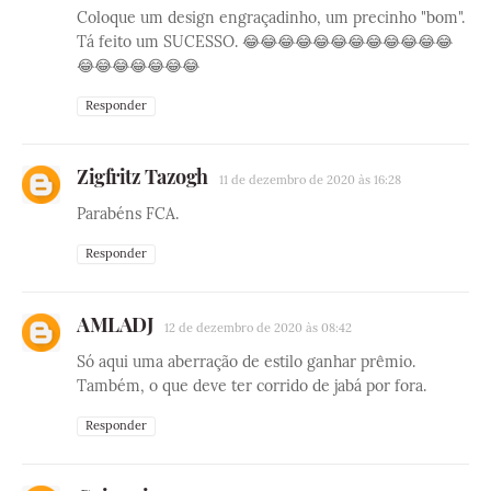
Coloque um design engraçadinho, um precinho "bom".
Tá feito um SUCESSO. 😂😂😂😂😂😂😂😂😂😂😂😂
😂😂😂😂😂😂😂
Responder
Zigfritz Tazogh
11 de dezembro de 2020 às 16:28
Parabéns FCA.
Responder
AMLADJ
12 de dezembro de 2020 às 08:42
Só aqui uma aberração de estilo ganhar prêmio.
Também, o que deve ter corrido de jabá por fora.
Responder