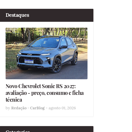
Destaques
Novo Chevrolet Sonic RS 2027:
avaliação - preço, consumo e ficha
técnica
by
Redação - CarBlog
-
agosto 01, 2026