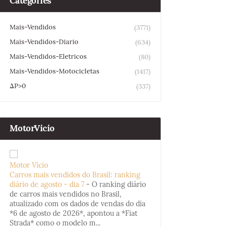
Categories
Mais-Vendidos
(3771)
Mais-Vendidos-Diario
(634)
Mais-Vendidos-Eletricos
(80)
Mais-Vendidos-Motocicletas
(1417)
ΔP>0
(337)
MotorVicio
Motor Vício
Carros mais vendidos do Brasil: ranking
diário de agosto - dia 7
-
O ranking diário
de carros mais vendidos no Brasil,
atualizado com os dados de vendas do dia
*6 de agosto de 2026*, apontou a *Fiat
Strada* como o modelo m...