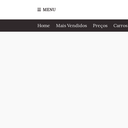
MENU
Home
Mais Vendidos
Preços
Carros