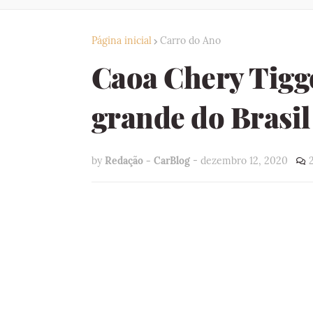
Página inicial
Carro do Ano
Caoa Chery Tiggo
grande do Brasil
by
Redação - CarBlog
-
dezembro 12, 2020